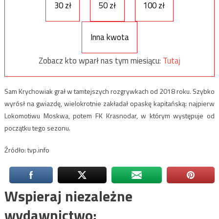
30 zł
50 zł
100 zł
Inna kwota
Zobacz kto wparł nas tym miesiącu:
Tutaj
Sam Krychowiak grał w tamtejszych rozgrywkach od 2018 roku. Szybko
wyrósł na gwiazdę, wielokrotnie zakładał opaskę kapitańską: najpierw
Lokomotiwu Moskwa, potem FK Krasnodar, w którym występuje od
początku tego sezonu.
Źródło: tvp.info
Wspieraj niezależne
wydawnictwo: