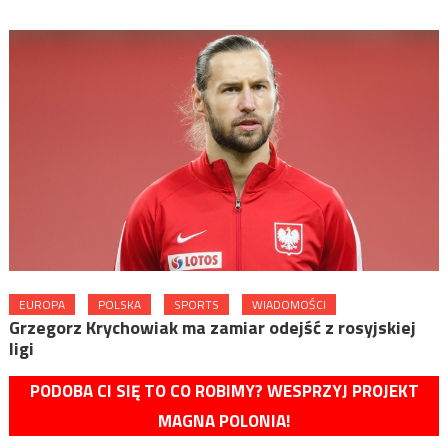
EUROPA
POLSKA
SPORTS
WIADOMOŚCI
Grzegorz Krychowiak ma zamiar odejść z rosyjskiej
ligi
PODOBA CI SIĘ TO CO ROBIMY? WESPRZYJ PROJEKT
MAGNA POLONIA!