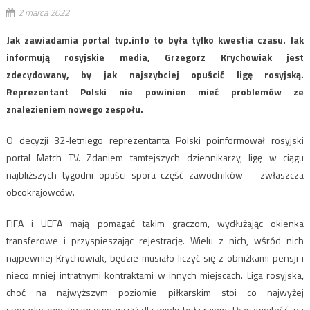
2 marca 2022
Jak zawiadamia portal tvp.info to była tylko kwestia czasu. Jak
informują rosyjskie media, Grzegorz Krychowiak jest
zdecydowany, by jak najszybciej opuścić ligę rosyjską.
Reprezentant Polski nie powinien mieć problemów ze
znalezieniem nowego zespołu.
O decyzji 32-letniego reprezentanta Polski poinformował rosyjski
portal Match TV. Zdaniem tamtejszych dziennikarzy, ligę w ciągu
najbliższych tygodni opuści spora część zawodników – zwłaszcza
obcokrajowców.
FIFA i UEFA mają pomagać takim graczom, wydłużając okienka
transferowe i przyspieszając rejestrację. Wielu z nich, wśród nich
najpewniej Krychowiak, będzie musiało liczyć się z obniżkami pensji i
nieco mniej intratnymi kontraktami w innych miejscach. Liga rosyjska,
choć na najwyższym poziomie piłkarskim stoi co najwyżej
sporadycznie, finansowo wciąż dla wielu była rajem. Przyzwoitość, na