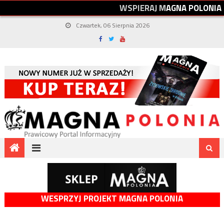
W
S
P
I
E
R
A
J
M
A
G
N
A
P
O
L
O
N
I
A
Czwartek, 06 Sierpnia 2026
WESPRZYJ PROJEKT MAGNA POLONIA