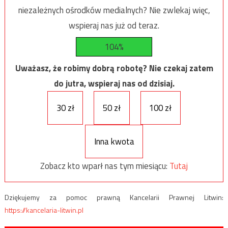
niezależnych ośrodków medialnych? Nie zwlekaj więc,
wspieraj nas już od teraz.
104%
Uważasz, że robimy dobrą robotę? Nie czekaj zatem
do jutra, wspieraj nas od dzisiaj.
30 zł
50 zł
100 zł
Inna kwota
Zobacz kto wparł nas tym miesiącu:
Tutaj
Dziękujemy za pomoc prawną Kancelarii Prawnej Litwin:
https://kancelaria-litwin.pl