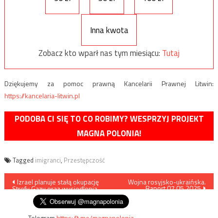
Inna kwota
Zobacz kto wparł nas tym miesiącu:
Tutaj
Dziękujemy za pomoc prawną Kancelarii Prawnej Litwin:
https://kancelaria-litwin.pl
PODOBA CI SIĘ TO CO ROBIMY? WESPRZYJ PROJEKT
MAGNA POLONIA!
Tagged
imigranci
,
Przestępczość
Nawigacja
Izrael planuje stałą okupację
Wojna rosyjsko-ukraińska.
Raport 07.05.2025
Strefy Gazy oraz wysiedlenia
wpisu
Telegram
https://t.me/magnapolonia