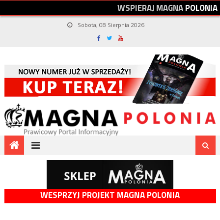
W
S
P
I
E
R
A
J
M
A
G
N
A
P
O
L
O
N
I
A
Sobota, 08 Sierpnia 2026
WESPRZYJ PROJEKT MAGNA POLONIA