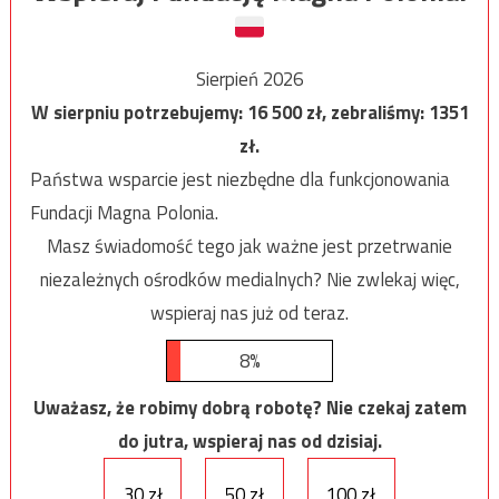
Sierpień 2026
W sierpniu potrzebujemy:
16 500
zł, zebraliśmy:
1351
zł.
Państwa wsparcie jest niezbędne dla funkcjonowania
Fundacji Magna Polonia.
Masz świadomość tego jak ważne jest przetrwanie
niezależnych ośrodków medialnych? Nie zwlekaj więc,
wspieraj nas już od teraz.
8%
Uważasz, że robimy dobrą robotę? Nie czekaj zatem
do jutra, wspieraj nas od dzisiaj.
30 zł
50 zł
100 zł