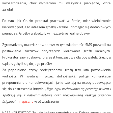
wynagrodzenia, choć wypłacono mu wszystkie pieniądze, które
zarobił.
Po tym, jak Gruzin przestał pracować w firmie, miał wielokrotnie
kierować pod jego adresem groźby karalne i domagać się dodatkowych
pieniędzy. Groźby wzbudziły w mężczyźnie realne obawy.
Zgromadzony materiał dowodowy, w tym wiadomości SMS pozwolił na
postawienie zarzutów dotyczących kierowania gróźb karalnych.
Prokurator zawnioskował o areszt tymczasowy dla obywatela Gruzji, a
sąd przychylił się do jego prośby.
Za popełnione czyny podejrzanemu grożą trzy lata pozbawienia
wolności. W wydanym przez dolnośląską policję komunikacie
przypomniano o konsekwencjach, jakie czekają na osoby posuwające
się do zastraszania innych.
„Tego typu zachowania są przestępstwem i
spotkają się z natychmiastową oraz zdecydowaną reakcją organów
ścigania”
–
napisano
w oświadczeniu.
NASZ KOMENTARZ: Tak się kończy zatrudnianie w Polsce agresywnych