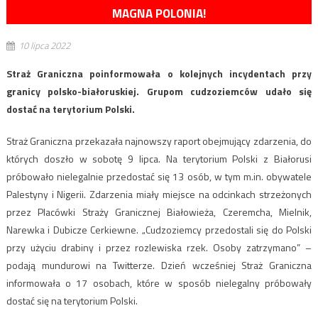
MAGNA POLONIA!
10 lipca 2022
Straż Graniczna poinformowała o kolejnych incydentach przy
granicy polsko-białoruskiej. Grupom cudzoziemców udało się
dostać na terytorium Polski.
Straż Graniczna przekazała najnowszy raport obejmujący zdarzenia, do
których doszło w sobotę 9 lipca. Na terytorium Polski z Białorusi
próbowało nielegalnie przedostać się 13 osób, w tym m.in. obywatele
Palestyny i Nigerii. Zdarzenia miały miejsce na odcinkach strzeżonych
przez Placówki Straży Granicznej Białowieża, Czeremcha, Mielnik,
Narewka i Dubicze Cerkiewne. „Cudzoziemcy przedostali się do Polski
przy użyciu drabiny i przez rozlewiska rzek. Osoby zatrzymano” –
podają mundurowi na Twitterze. Dzień wcześniej Straż Graniczna
informowała o 17 osobach, które w sposób nielegalny próbowały
dostać się na terytorium Polski.