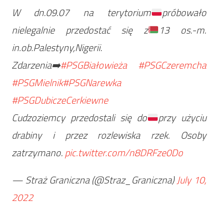
W dn.09.07 na terytorium
próbowało
nielegalnie przedostać się z
13 os.-m.
in.ob.Palestyny,Nigerii.
Zdarzenia➡️
#PSGBiałowieża
#PSGCzeremcha
#PSGMielnik
#PSGNarewka
#PSGDubiczeCerkiewne
Cudzoziemcy przedostali się do
przy użyciu
drabiny i przez rozlewiska rzek. Osoby
zatrzymano.
pic.twitter.com/n8DRFze0Do
— Straż Graniczna (@Straz_Graniczna)
July 10,
2022