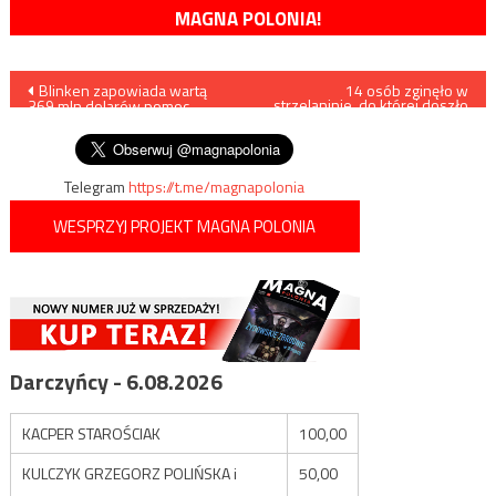
MAGNA POLONIA!
Nawigacja
Blinken zapowiada wartą
14 osób zginęło w
strzelaninie, do której doszło
369 mln dolarów pomoc
w tawernie
wpisu
humanitarną dla Ukrainy
Telegram
https://t.me/magnapolonia
WESPRZYJ PROJEKT MAGNA POLONIA
Darczyńcy - 6.08.2026
KACPER STAROŚCIAK
100,00
KULCZYK GRZEGORZ POLIŃSKA i
50,00