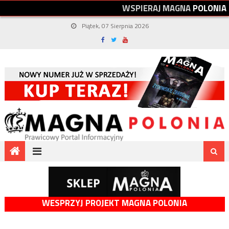
W
S
P
I
E
R
A
J
M
A
G
N
A
P
O
L
O
N
I
A
Piątek, 07 Sierpnia 2026
WESPRZYJ PROJEKT MAGNA POLONIA