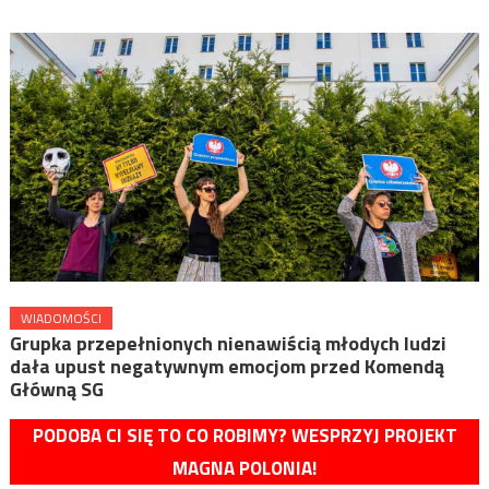
WIADOMOŚCI
Grupka przepełnionych nienawiścią młodych ludzi
dała upust negatywnym emocjom przed Komendą
Główną SG
PODOBA CI SIĘ TO CO ROBIMY? WESPRZYJ PROJEKT
MAGNA POLONIA!