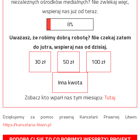
niezależnych ośrodków medialnych? Nie zwlekaj więc,
wspieraj nas już od teraz.
8%
Uważasz, że robimy dobrą robotę? Nie czekaj zatem
do jutra, wspieraj nas od dzisiaj.
30 zł
50 zł
100 zł
Inna kwota
Zobacz kto wparł nas tym miesiącu:
Tutaj
Dziękujemy za pomoc prawną Kancelarii Prawnej Litwin:
https://kancelaria-litwin.pl
PODOBA CI SIĘ TO CO ROBIMY? WESPRZYJ PROJEKT