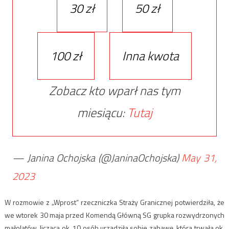
30 zł
50 zł
100 zł
Inna kwota
Zobacz kto wparł nas tym
miesiącu:
Tutaj
— Janina Ochojska (@JaninaOchojska)
May 31,
2023
W rozmowie z „Wprost” rzeczniczka Straży Granicznej potwierdziła, że
we wtorek 30 maja przed Komendą Główną SG grupka rozwydrzonych
małolatów, liczącą ok. 10 osób urządziła sobie zabawę, która trwała ok.