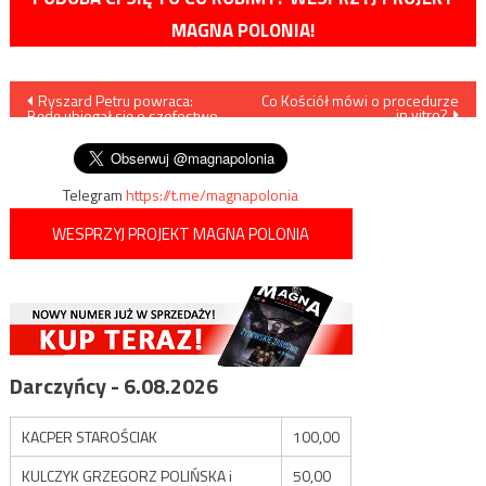
MAGNA POLONIA!
Nawigacja
Ryszard Petru powraca:
Co Kościół mówi o procedurze
in vitro?
Będę ubiegał się o szefostwo
wpisu
w Nowoczesnej
Telegram
https://t.me/magnapolonia
WESPRZYJ PROJEKT MAGNA POLONIA
Darczyńcy - 6.08.2026
KACPER STAROŚCIAK
100,00
KULCZYK GRZEGORZ POLIŃSKA i
50,00