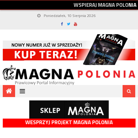
W
S
P
I
E
R
A
J
M
A
G
N
A
P
O
L
O
N
I
A
Poniedziałek, 10 Sierpnia 2026
WESPRZYJ PROJEKT MAGNA POLONIA