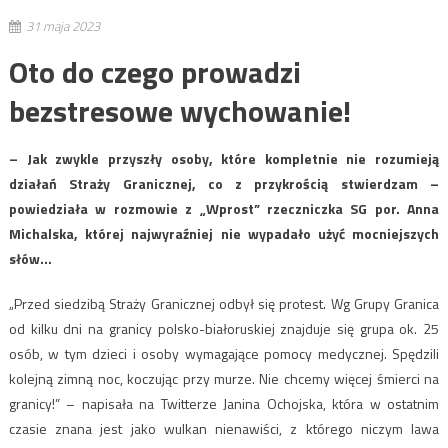
31 maja 2023
Oto do czego prowadzi
bezstresowe wychowanie!
– Jak zwykle przyszły osoby, które kompletnie nie rozumieją
działań Straży Granicznej, co z przykrością stwierdzam –
powiedziała w rozmowie z „Wprost” rzeczniczka SG por. Anna
Michalska, której najwyraźniej nie wypadało użyć mocniejszych
słów…
„Przed siedzibą Straży Granicznej odbył się protest. Wg Grupy Granica
od kilku dni na granicy polsko-białoruskiej znajduje się grupa ok. 25
osób, w tym dzieci i osoby wymagające pomocy medycznej. Spędzili
kolejną zimną noc, koczując przy murze. Nie chcemy więcej śmierci na
granicy!” – napisała na Twitterze Janina Ochojska, która w ostatnim
czasie znana jest jako wulkan nienawiści, z którego niczym lawa