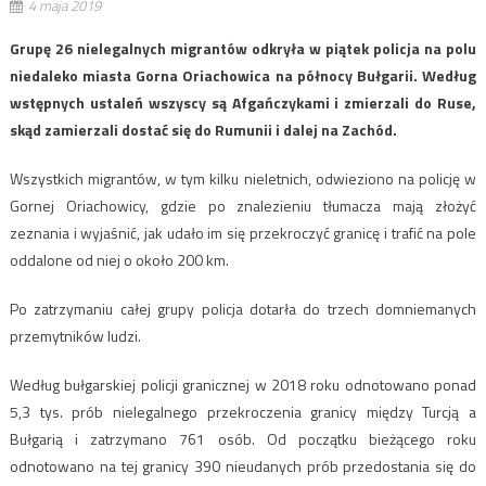
4 maja 2019
Grupę 26 nielegalnych migrantów odkryła w piątek policja na polu
niedaleko miasta Gorna Oriachowica na północy Bułgarii. Według
wstępnych ustaleń wszyscy są Afgańczykami i zmierzali do Ruse,
skąd zamierzali dostać się do Rumunii i dalej na Zachód.
Wszystkich migrantów, w tym kilku nieletnich, odwieziono na policję w
Gornej Oriachowicy, gdzie po znalezieniu tłumacza mają złożyć
zeznania i wyjaśnić, jak udało im się przekroczyć granicę i trafić na pole
oddalone od niej o około 200 km.
Po zatrzymaniu całej grupy policja dotarła do trzech domniemanych
przemytników ludzi.
Według bułgarskiej policji granicznej w 2018 roku odnotowano ponad
5,3 tys. prób nielegalnego przekroczenia granicy między Turcją a
Bułgarią i zatrzymano 761 osób. Od początku bieżącego roku
odnotowano na tej granicy 390 nieudanych prób przedostania się do