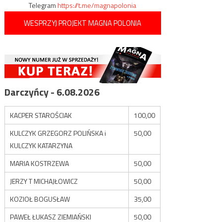
Telegram
https://t.me/magnapolonia
WESPRZYJ PROJEKT MAGNA POLONIA
Darczyńcy - 6.08.2026
KACPER STAROŚCIAK
100,00
KULCZYK GRZEGORZ POLIŃSKA i
50,00
KULCZYK KATARZYNA
MARIA KOSTRZEWA
50,00
JERZY T MICHAJŁOWICZ
50,00
KOZIOŁ BOGUSŁAW
35,00
PAWEŁ ŁUKASZ ZIEMIAŃSKI
50,00