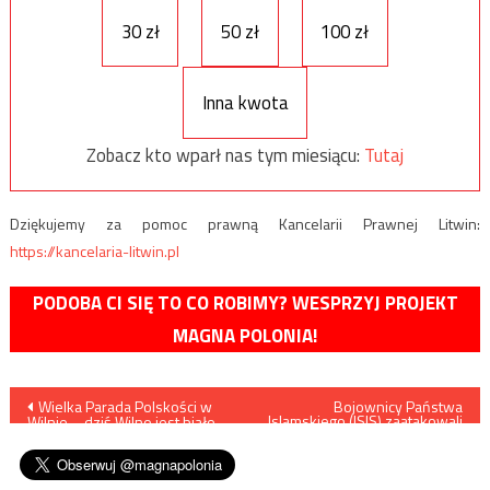
30 zł
50 zł
100 zł
Inna kwota
Zobacz kto wparł nas tym miesiącu:
Tutaj
Dziękujemy za pomoc prawną Kancelarii Prawnej Litwin:
https://kancelaria-litwin.pl
PODOBA CI SIĘ TO CO ROBIMY? WESPRZYJ PROJEKT
MAGNA POLONIA!
Nawigacja
Wielka Parada Polskości w
Bojownicy Państwa
Islamskiego (ISIS) zaatakowali
Wilnie – dziś Wilno jest biało-
obóz wojsk Haftara na
wpisu
czerwone
południu Libii