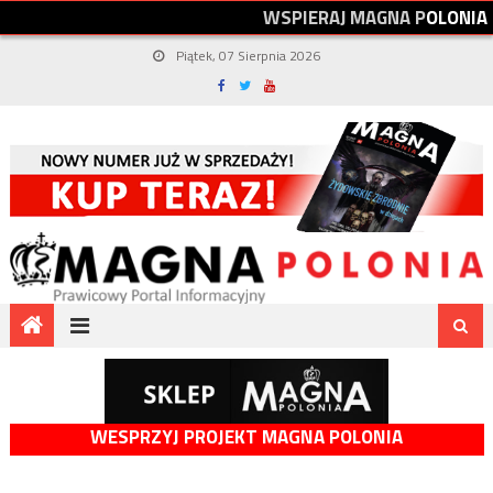
W
S
P
I
E
R
A
J
M
A
G
N
A
P
O
L
O
N
I
A
Piątek, 07 Sierpnia 2026
WESPRZYJ PROJEKT MAGNA POLONIA