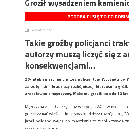
Groził wysadzeniem kamienicy
PODOBA CI SIĘ TO CO ROBI
24 marca 2023
Takie groźby policjanci tra
autorzy muszą liczyć się z
konsekwencjami…
28-latek zatrzymany przez policjantów Wydziału do W
zarzuty m.in.: kradzieży rozbójniczej, kierowania gró
aresztowanie mężczyzny. Może mu grozić kara do 10 lat
Mężczyzna został zatrzymany w środę (22.03) w mieszkaniu p
go zatrzymać właśnie do sprawy kradzieży rozbójniczej, 28
jeżeli policjanci wejdą do mieszkania to zrobi krzywdę zn
wysadzi kamienicę.