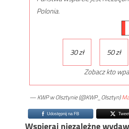
Polonia.
30 zł
50 zł
Zobacz kto wpa
— KWP w Olsztynie (@KWP_Olsztyn)
Ma
Udostępnij na FB
Twee
Wspieraj niezależne wydaw