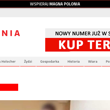
W
S
P
I
E
R
A
J
M
A
G
N
A
P
O
L
O
N
I
A
& Holocher
Żydzi
Gospodarka
Historia
Wiara
Po