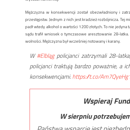
Mężczyzna w konsekwencji został obezwładniony i zatr
przestępstw. Jednym z nich jest kradzież rozbójnicza. Tej
padł wtedy alkohol o wartości 1200 złotych. To nie jedyna t
sądu trafił wniosek o tymczasowe aresztowanie 28-latka
wolności. Mężczyzna był wcześniej notowany i karany.
W
#Elbląg
policjanci zatrzymali 28-latk
policjanci traktują bardzo poważnie, a 
konsekwencjami.
https://t.co/Am7QyeHg
Wspieraj Fund
W sierpniu potrzebuje
Państwa wsparcie jest niezbędn