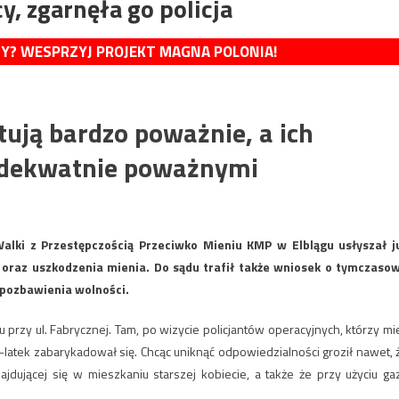
, zgarnęła go policja
MY? WESPRZYJ PROJEKT MAGNA POLONIA!
ktują bardzo poważnie, a ich
 adekwatnie poważnymi
alki z Przestępczością Przeciwko Mieniu KMP w Elblągu usłyszał j
źb oraz uszkodzenia mienia. Do sądu trafił także wniosek o tymczaso
 pozbawienia wolności.
rzy ul. Fabrycznej. Tam, po wizycie policjantów operacyjnych, którzy mie
-latek zabarykadował się. Chcąc uniknąć odpowiedzialności groził nawet, 
ajdującej się w mieszkaniu starszej kobiecie, a także że przy użyciu ga