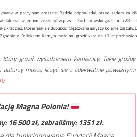
zymany w policyjnym areszcie. Będzie odpowiadał przed sądem za kil
 miał dokonać w jednym ze sklepów przy ul. Kochanowskiego. Łupem 28-lat
aka kradzież, której miał się dopuścić. Mężczyzna usłyszy kolejne zarzuty. 
. Zgodnie z Kodeksem Karnym może mu grozić kara do 10 lat pozbawien
a, który groził wysadzeniem kamienicy. Takie groźby
ich autorzy muszą liczyć się z adekwatnie poważnymi
1V
ację Magna Polonia!
my:
16 500
zł, zebraliśmy:
1351
zł.
e dla funkcjonowania Fundacji Magna