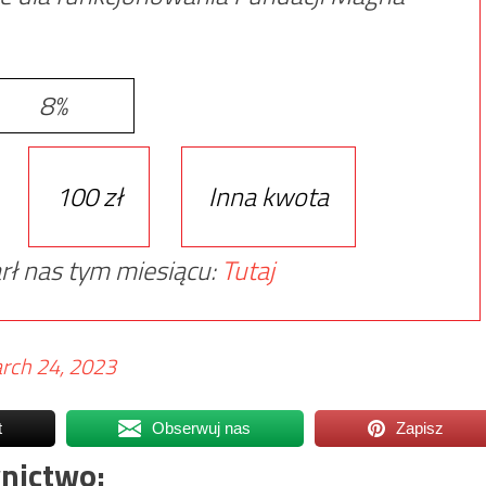
8%
100 zł
Inna kwota
rł nas tym miesiącu:
Tutaj
rch 24, 2023
t
Obserwuj nas
Zapisz
nictwo: