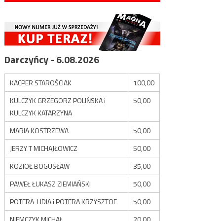
Darczyńcy - 6.08.2026
KACPER STAROŚCIAK
100,00
KULCZYK GRZEGORZ POLIŃSKA i
50,00
KULCZYK KATARZYNA
MARIA KOSTRZEWA
50,00
JERZY T MICHAJŁOWICZ
50,00
KOZIOŁ BOGUSŁAW
35,00
PAWEŁ ŁUKASZ ZIEMIAŃSKI
50,00
POTERA LIDIA i POTERA KRZYSZTOF
50,00
NIEMCZYK MICHAŁ
20,00