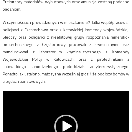
Prekursory materiałów wybuchowych oraz amunicja zostaną poddane
badaniom.
W czynnościach prowadzonych w mieszkaniu 67-latka współpracowali
policjanci z Częstochowy oraz z katowickiej komendy wojewódzkiej.
Śledczy oraz policjanci z nieetatowej grupy rozpoznania minersko-
pirotechnicznego z Częstochowy pracowali z kryminalnymi oraz
mundurowymi z laboratorium kryminalistycznego z Komendy
Wojewódzkiej Policji w Katowicach, oraz z pirotechnikami z
katowickiego samodzielnego pododdziału antyterrorystycznego.
Ponadto jak ustalono, mężczyzna wcześniej groził, że podłoży bomby w
urzędach państwowych.
Odtwarzacz
video