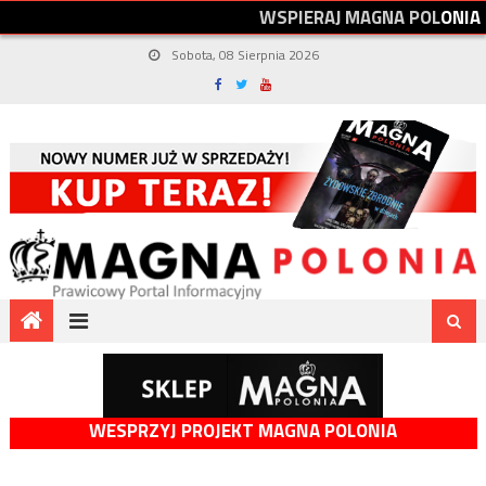
W
S
P
I
E
R
A
J
M
A
G
N
A
P
O
L
O
N
I
A
Sobota, 08 Sierpnia 2026
WESPRZYJ PROJEKT MAGNA POLONIA