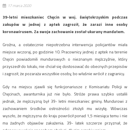
17 marca 2020
39-letni mieszkaniec Chęcin w woj. świętokrzyskim podczas
zakupów w jednej z aptek zagroził, że zarazi inne osoby
koronawirusem. Za swoje zachowanie został ukarany mandatem.
Groźna, a ostatecznie niepotrzebna interwencja policjantów miała
miejsce wczoraj, po godzinie 10. Pracownicy jednej z aptek na terenie
Chęcin powiadomili mundurowych o nieznanym mężczyźnie, który
przyszedł do lokalu, nie chciał się dostosować do obecnych przepisów
i zagroził, że pozaraża wszystkie osoby, bo właśnie wrócił z zagranicy.
Gdy na miejscu zjawili się funkcjonariusze z Komisariatu Policji w
Chęcinach, awanturnika już nie było. Stróże prawa szybko ustalili
jednak, że mężczyzną był 39- letni mieszkaniec gminy. Mundurowi z
zachowaniem środków ostrożności złożyli mu wizytę. Wówczas
wyszło, że mężczyzna do kraju powrócił ponad 1,5 miesiąca temu i nie
ma żadnych objawów zakażenia. 39- latek szczerze przyznał, że