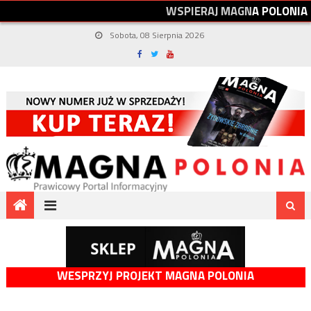
W
S
P
I
E
R
A
J
M
A
G
N
A
P
O
L
O
N
I
A
Sobota, 08 Sierpnia 2026
WESPRZYJ PROJEKT MAGNA POLONIA