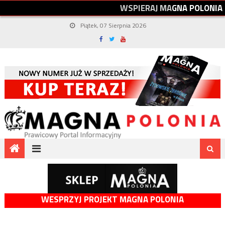
W
S
P
I
E
R
A
J
M
A
G
N
A
P
O
L
O
N
I
A
Piątek, 07 Sierpnia 2026
WESPRZYJ PROJEKT MAGNA POLONIA