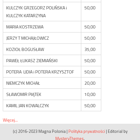
KULCZYK GRZEGORZ POLIŃSKA i
50,00
KULCZYK KATARZYNA
MARIA KOSTRZEWA
50,00
JERZY T MICHAJŁOWICZ
50,00
KOZIOŁ BOGUSŁAW
35,00
PAWEŁ ŁUKASZ ZIEMIAŃSKI
50,00
POTERA LIDIA i POTERA KRZYSZTOF
50,00
NIEMCZYK MICHAŁ
20,00
SŁAWOMIR PIĄTEK
10,00
KAMIL JAN KOWALCZYK
50,00
Więcej...
(c) 2016-2023 Magna Polonia
|
Polityka prywatności
|
Editorial by
MysteryThemes
.