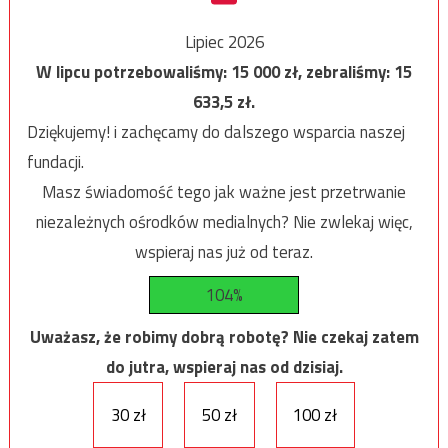
Lipiec 2026
W lipcu potrzebowaliśmy:
15 000
zł, zebraliśmy:
15
633,5
zł.
Dziękujemy! i zachęcamy do dalszego wsparcia naszej
fundacji.
Masz świadomość tego jak ważne jest przetrwanie
niezależnych ośrodków medialnych? Nie zwlekaj więc,
wspieraj nas już od teraz.
104%
Uważasz, że robimy dobrą robotę? Nie czekaj zatem
do jutra, wspieraj nas od dzisiaj.
30 zł
50 zł
100 zł