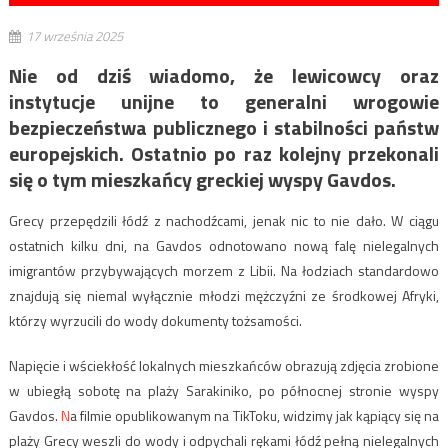
17 września 2025
Nie od dziś wiadomo, że lewicowcy oraz
instytucje unijne to generalni wrogowie
bezpieczeństwa publicznego i stabilności państw
europejskich. Ostatnio po raz kolejny przekonali
się o tym mieszkańcy greckiej wyspy Gavdos.
Grecy przepędzili łódź z nachodźcami, jenak nic to nie dało. W ciągu
ostatnich kilku dni, na Gavdos odnotowano nową falę nielegalnych
imigrantów przybywających morzem z Libii. Na łodziach standardowo
znajdują się niemal wyłącznie młodzi mężczyźni ze środkowej Afryki,
którzy wyrzucili do wody dokumenty tożsamości.
Napięcie i wściekłość lokalnych mieszkańców obrazują zdjęcia zrobione
w ubiegłą sobotę na plaży Sarakiniko, po północnej stronie wyspy
Gavdos.
N
a filmie opublikowanym na TikToku, widzimy jak kąpiący się na
plaży Grecy weszli do wody i odpychali rękami łódź pełną nielegalnych