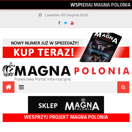
W
S
P
I
E
R
A
J
M
A
G
N
A
P
O
L
O
N
I
A
Czwartek, 06 Sierpnia 2026
WESPRZYJ PROJEKT MAGNA POLONIA