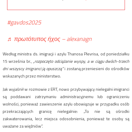
#gavdos2025
♬ πρωτότυπος ήχος – alexanagn
Według ministra ds. imigracji i azylu Thanosa Plevrisa, od poniedziałku
15 września br.,
„rozpoczęto odciążanie wyspy, a w ciągu dwóch-trzech
dni wszyscy imigranci ją opuszczą”
i zostaną przeniesieni do ośrodków
wskazanych przez ministerstwo.
Jak wyjaśnił w rozmowie z ERT, nowo przybywający nielegalni imigranci
są poddawani zatrzymaniu administracyjnemu lub ograniczeniu
wolności, ponieważ zawieszenie azylu obowiązuje w przypadku osób
przekraczających granicę nielegalnie: „To nie są ośrodki
zakwaterowania, lecz miejsca odosobnienia, ponieważ te osoby są
uważane za więźniów”.