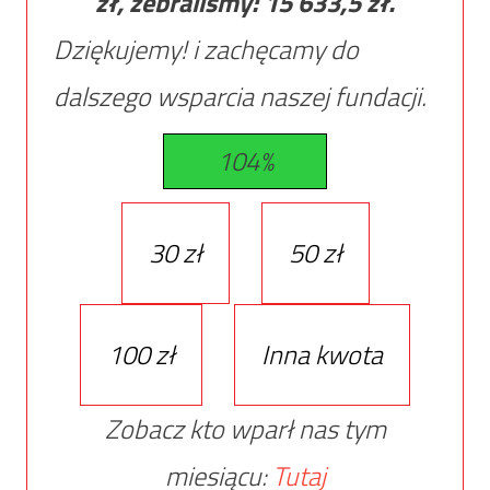
zł, zebraliśmy:
15 633,5
zł.
Dziękujemy! i zachęcamy do
dalszego wsparcia naszej fundacji.
104%
30 zł
50 zł
100 zł
Inna kwota
Zobacz kto wparł nas tym
miesiącu:
Tutaj