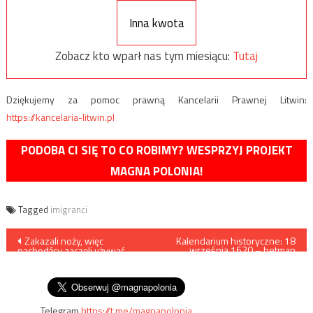
Inna kwota
Zobacz kto wparł nas tym miesiącu:
Tutaj
Dziękujemy za pomoc prawną Kancelarii Prawnej Litwin:
https://kancelaria-litwin.pl
PODOBA CI SIĘ TO CO ROBIMY? WESPRZYJ PROJEKT
MAGNA POLONIA!
Tagged
imigranci
Nawigacja
Zakazali noży, więc
Kalendarium historyczne: 18
września 1620 – hetman
nachodźcy zaczęli używać
Żółkiewski i bitwa pod
wpisu
nożyczek. P. Holocher i R.
Cecorą
Patlewicz NA ŻYWO
Telegram
https://t.me/magnapolonia