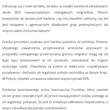
Odnosząc się z kolei do faktu, że tylko w ostatni weekend odnotowano
około 850 nowoprzybyłych, nielegalnych imigrantów, Plevris
powiedział, że sprawa jest badana,
„czy ma charakter cykliczny, czy też
jest związana z agresywnymi działaniami grup przemytniczych lub
innymi celami instrumentalnymi”.
Grecka procedura azylowa jest bardzo podobna do polskiej. Pomimo
oficjalnego zawieszenia przyjmowania wniosków azylowych w
przypadku nielegalnego przekraczania granicy, imigranci mogą się od
tego typu postanowień w ich sprawach, odwoływać do organu
wyższego rzędu. Odwołania są potem w większości rozpatrywane
pozytywnie i dochodzi do legalizacji pobytu nachodźcy w danym kraju.
W Polsce, odsetek uznawania odwołań wynosi ponad 90%.
Działania opanowanego przez lewicowców Frontexu, który zamiast
strzec granic zewnętrznych UE przed inwazją dzikich ludów, pomaga w
ich legalizacji, pokazuje, że jest to instytucja całkowicie niepotrzebna, a
wręcz szkodliwa dla państw członkowskich.