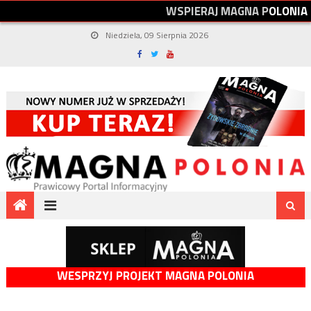
W
S
P
I
E
R
A
J
M
A
G
N
A
P
O
L
O
N
I
A
Niedziela, 09 Sierpnia 2026
WESPRZYJ PROJEKT MAGNA POLONIA