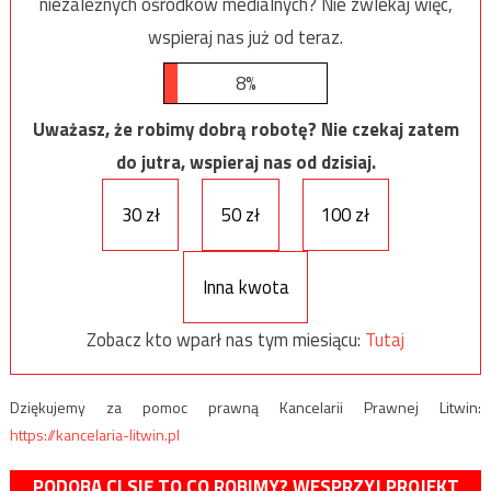
niezależnych ośrodków medialnych? Nie zwlekaj więc,
wspieraj nas już od teraz.
8%
Uważasz, że robimy dobrą robotę? Nie czekaj zatem
do jutra, wspieraj nas od dzisiaj.
30 zł
50 zł
100 zł
Inna kwota
Zobacz kto wparł nas tym miesiącu:
Tutaj
Dziękujemy za pomoc prawną Kancelarii Prawnej Litwin:
https://kancelaria-litwin.pl
PODOBA CI SIĘ TO CO ROBIMY? WESPRZYJ PROJEKT