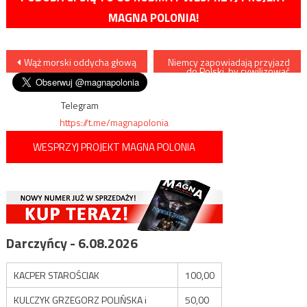
MAGNA POLONIA!
Nawigacja
Wąż morski oddycha głową
Niemcy zapowiadają przyjazd
do Polski, by cywilizować
tubylców w duchu ideologii
wpisu
LGBT
Telegram
https://t.me/magnapolonia
WESPRZYJ PROJEKT MAGNA POLONIA
Darczyńcy - 6.08.2026
KACPER STAROŚCIAK
100,00
KULCZYK GRZEGORZ POLIŃSKA i
50,00