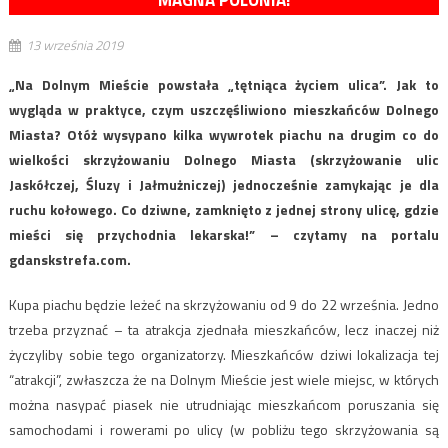
MAGNA POLONIA!
13 września 2019
„Na Dolnym Mieście powstała „tętniąca życiem ulica”. Jak to
wygląda w praktyce, czym uszczęśliwiono mieszkańców Dolnego
Miasta? Otóż wysypano kilka wywrotek piachu na drugim co do
wielkości skrzyżowaniu Dolnego Miasta (skrzyżowanie ulic
Jaskółczej, Śluzy i Jałmużniczej) jednocześnie zamykając je dla
ruchu kołowego. Co dziwne, zamknięto z jednej strony ulicę, gdzie
mieści się przychodnia lekarska!” – czytamy na portalu
gdanskstrefa.com.
Kupa piachu będzie leżeć na skrzyżowaniu od 9 do 22 września. Jedno
trzeba przyznać – ta atrakcja zjednała mieszkańców, lecz inaczej niż
życzyliby sobie tego organizatorzy. Mieszkańców dziwi lokalizacja tej
“atrakcji”, zwłaszcza że na Dolnym Mieście jest wiele miejsc, w których
można nasypać piasek nie utrudniając mieszkańcom poruszania się
samochodami i rowerami po ulicy (w pobliżu tego skrzyżowania są