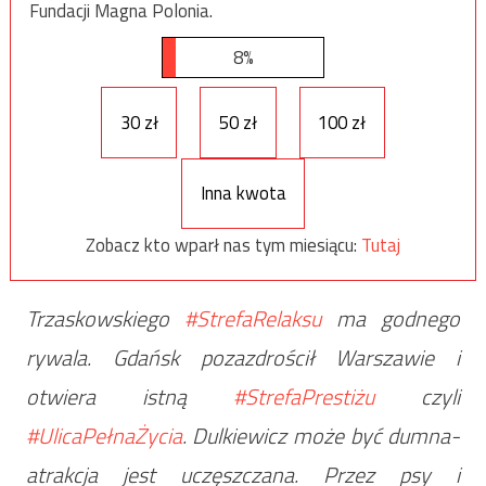
Fundacji Magna Polonia.
8%
30 zł
50 zł
100 zł
Inna kwota
Zobacz kto wparł nas tym miesiącu:
Tutaj
Trzaskowskiego
#StrefaRelaksu
ma godnego
rywala. Gdańsk pozazdrościł Warszawie i
otwiera istną
#StrefaPrestiżu
czyli
#UlicaPełnaŻycia
. Dulkiewicz może być dumna-
atrakcja jest uczęszczana. Przez psy i