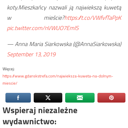
koty.Mieszkańcy nazwali ją najwiekszą kuwetą
w mieście?
https://t.co/VWfvfTaPpK
pic.twitter.com/nVWUO7EmlS
— Anna Maria Siarkowska (@AnnaSiarkowska)
September 13, 2019
Więcej:
https://www.gdanskstrefa.com/najwieksza-kuweta-na-dolnym-
miescie/
Wspieraj niezależne
wydawnictwo: