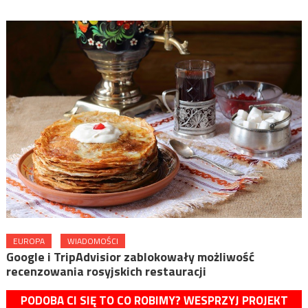
EUROPA
WIADOMOŚCI
Google i TripAdvisior zablokowały możliwość
recenzowania rosyjskich restauracji
PODOBA CI SIĘ TO CO ROBIMY? WESPRZYJ PROJEKT