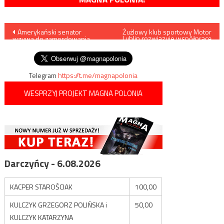
Nawigacja
Amerykański senator
Żużlowy klub sportowy Motor
Lublin rozwiązuje współpracę
wzywa do zamordowania
z rosyjskimi zawodnikami
wpisu
Władymira Putina
Telegram
https://t.me/magnapolonia
WESPRZYJ PROJEKT MAGNA POLONIA
Darczyńcy - 6.08.2026
KACPER STAROŚCIAK
100,00
KULCZYK GRZEGORZ POLIŃSKA i
50,00
KULCZYK KATARZYNA