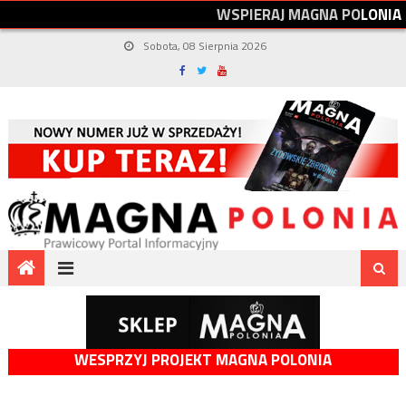
W
S
P
I
E
R
A
J
M
A
G
N
A
P
O
L
O
N
I
A
Sobota, 08 Sierpnia 2026
WESPRZYJ PROJEKT MAGNA POLONIA