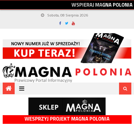
W
S
P
I
E
R
A
J
M
A
G
N
A
P
O
L
O
N
I
A
Sobota, 08 Sierpnia 2026
WESPRZYJ PROJEKT MAGNA POLONIA