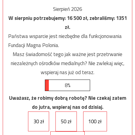
Sierpień 2026
W sierpniu potrzebujemy:
16 500
zł, zebraliśmy:
1351
zł.
Państwa wsparcie jest niezbędne dla funkcjonowania
Fundacji Magna Polonia.
Masz świadomość tego jak ważne jest przetrwanie
niezależnych ośrodków medialnych? Nie zwlekaj więc,
wspieraj nas już od teraz.
8%
Uważasz, że robimy dobrą robotę? Nie czekaj zatem
do jutra, wspieraj nas od dzisiaj.
30 zł
50 zł
100 zł