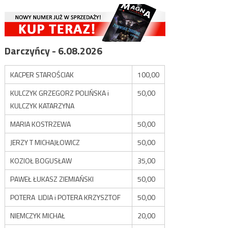
Darczyńcy - 6.08.2026
KACPER STAROŚCIAK
100,00
KULCZYK GRZEGORZ POLIŃSKA i
50,00
KULCZYK KATARZYNA
MARIA KOSTRZEWA
50,00
JERZY T MICHAJŁOWICZ
50,00
KOZIOŁ BOGUSŁAW
35,00
PAWEŁ ŁUKASZ ZIEMIAŃSKI
50,00
POTERA LIDIA i POTERA KRZYSZTOF
50,00
NIEMCZYK MICHAŁ
20,00