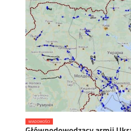
WIADOMOŚCI
Głównodowodzący armii Ukra