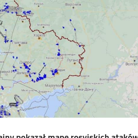
iny pokazał mapę rosyjskich atakó