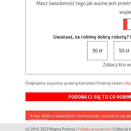
Masz świadomość tego jak ważne jest przetrw
wspie
Uważasz, że robimy dobrą robotę? Ni
30 zł
50 zł
Zobacz kto w
Dziękujemy za pomoc prawną Kancelarii Prawnej Litwin:
http
PODOBA CI SIĘ TO CO ROBI
Nawigacja
Iran: Walki o Sanandadż i Kermanszah, rozszerza się akc
strajkowa
wpisu
(c) 2016-2023 Magna Polonia
|
Polityka prywatności
|
Editorial 