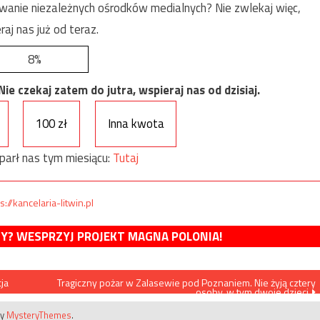
anie niezależnych ośrodków medialnych? Nie zwlekaj więc,
raj nas już od teraz.
8%
e czekaj zatem do jutra, wspieraj nas od dzisiaj.
100 zł
Inna kwota
parł nas tym miesiącu:
Tutaj
s://kancelaria-litwin.pl
MY? WESPRZYJ PROJEKT MAGNA POLONIA!
ja
Tragiczny pożar w Zalasewie pod Poznaniem. Nie żyją cztery
osoby, w tym dwoje dzieci
by
MysteryThemes
.