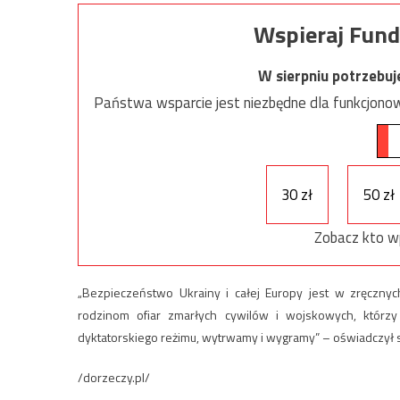
Wspieraj Fund
W sierpniu potrzebu
Państwa wsparcie jest niezbędne dla funkcjonow
30 zł
50 zł
Zobacz kto w
„Bezpieczeństwo Ukrainy i całej Europy jest w zręcznych
rodzinom ofiar zmarłych cywilów i wojskowych, którzy 
dyktatorskiego reżimu, wytrwamy i wygramy” – oświadczył sz
/dorzeczy.pl/