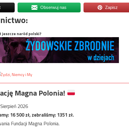
t
Obserwuj nas
Zapisz
nictwo:
t jeszcze naród polski?
ację Magna Polonia!
Sierpień 2026
jemy:
16 500
zł, zebraliśmy:
1351
zł.
ania Fundacji Magna Polonia.