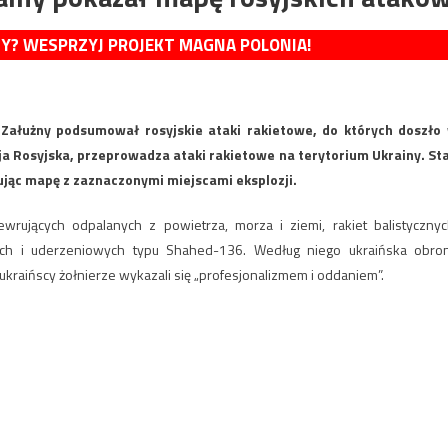
MY? WESPRZYJ PROJEKT MAGNA POLONIA!
 Załużny podsumował rosyjskie ataki rakietowe, do których doszło
a Rosyjska, przeprowadza ataki rakietowe na terytorium Ukrainy. St
ując mapę z zaznaczonymi miejscami eksplozji.
rujących odpalanych z powietrza, morza i ziemi, rakiet balistycznyc
ch i uderzeniowych typu Shahed-136. Według niego ukraińska obro
 ukraińscy żołnierze wykazali się „profesjonalizmem i oddaniem”.