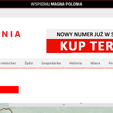
W
S
P
I
E
R
A
J
M
A
G
N
A
P
O
L
O
N
I
A
& Holocher
Żydzi
Gospodarka
Historia
Wiara
Po