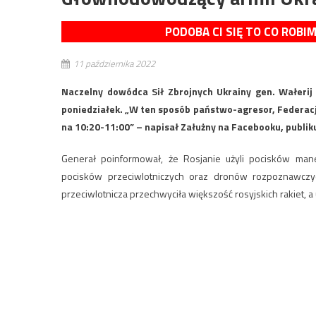
PODOBA CI SIĘ TO CO ROBI
11 października 2022
Naczelny dowódca Sił Zbrojnych Ukrainy gen. Wałerij
poniedziałek. „W ten sposób państwo-agresor, Federacj
na 10:20-11:00” – napisał Załużny na Facebooku, publik
Generał poinformował, że Rosjanie użyli pocisków manew
pocisków przeciwlotniczych oraz dronów rozpoznawczy
przeciwlotnicza przechwyciła większość rosyjskich rakiet, a