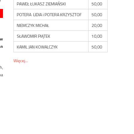
PAWEŁ ŁUKASZ ZIEMIAŃSKI
50,00
POTERA LIDIA i POTERA KRZYSZTOF
50,00
NIEMCZYK MICHAŁ
20,00
SŁAWOMIR PIĄTEK
10,00
 w
an
KAMIL JAN KOWALCZYK
50,00
Więcej...
h,
na