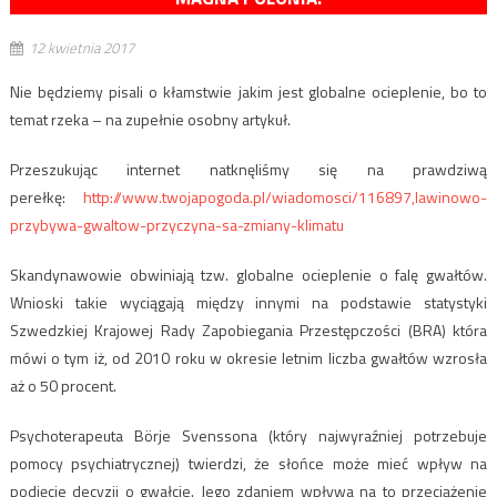
12 kwietnia 2017
Nie będziemy pisali o kłamstwie jakim jest globalne ocieplenie, bo to
temat rzeka – na zupełnie osobny artykuł.
Przeszukując internet natknęliśmy się na prawdziwą
perełkę:
http://www.twojapogoda.pl/wiadomosci/116897,lawinowo-
przybywa-gwaltow-przyczyna-sa-zmiany-klimatu
Skandynawowie obwiniają tzw. globalne ocieplenie o falę gwałtów.
Wnioski takie wyciągają między innymi na podstawie statystyki
Szwedzkiej Krajowej Rady Zapobiegania Przestępczości (BRA) która
mówi o tym iż, od 2010 roku w okresie letnim liczba gwałtów wzrosła
aż o 50 procent.
Psychoterapeuta Börje Svenssona (który najwyraźniej potrzebuje
pomocy psychiatrycznej) twierdzi, że słońce może mieć wpływ na
podjęcie decyzji o gwałcie. Jego zdaniem wpływa na to przeciążenie