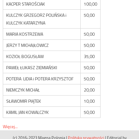
KACPER STAROŚCIAK
100,00
KULCZYK GRZEGORZ POLIŃSKA i
50,00
KULCZYK KATARZYNA
MARIA KOSTRZEWA
50,00
JERZY T MICHAJŁOWICZ
50,00
KOZIOŁ BOGUSŁAW
35,00
PAWEŁ ŁUKASZ ZIEMIAŃSKI
50,00
POTERA LIDIA i POTERA KRZYSZTOF
50,00
NIEMCZYK MICHAŁ
20,00
SŁAWOMIR PIĄTEK
10,00
KAMIL JAN KOWALCZYK
50,00
Więcej...
(c) 2016-2023 Magna Polonia
|
Polityka prywatności
|
Editorial by