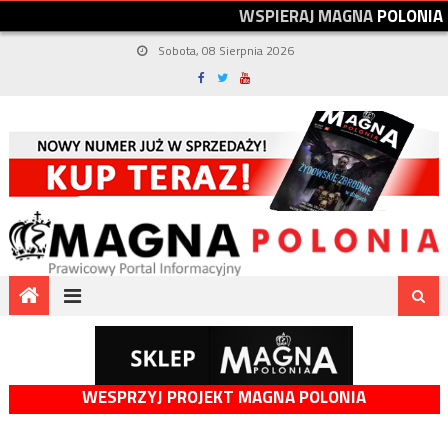
W
S
P
I
E
R
A
J
M
A
G
N
A
P
O
L
O
N
I
A
Sobota, 08 Sierpnia 2026
WESPRZYJ PROJEKT MAGNA POLONIA