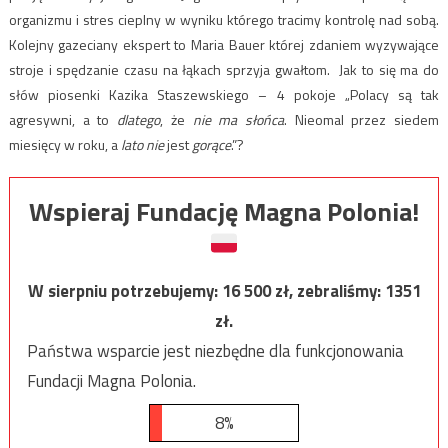
organizmu i stres cieplny w wyniku którego tracimy kontrolę nad sobą.
Kolejny gazeciany ekspert to Maria Bauer której zdaniem wyzywające
stroje i spędzanie czasu na łąkach sprzyja gwałtom. Jak to się ma do
słów piosenki Kazika Staszewskiego – 4 pokoje „Polacy są tak
agresywni, a to
dlatego
, że
nie ma słońca
. Nieomal przez siedem
miesięcy w roku, a
lato nie
jest
gorące
.”?
Wspieraj Fundację Magna Polonia!
W sierpniu potrzebujemy:
16 500
zł, zebraliśmy:
1351
zł.
Państwa wsparcie jest niezbędne dla funkcjonowania
Fundacji Magna Polonia.
8%