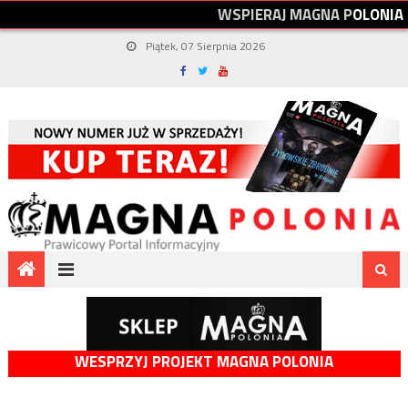
W
S
P
I
E
R
A
J
M
A
G
N
A
P
O
L
O
N
I
A
Piątek, 07 Sierpnia 2026
WESPRZYJ PROJEKT MAGNA POLONIA