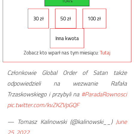
104%
30 zł
50 zł
100 zł
Inna kwota
Zobacz kto wparł nas tym miesiącu:
Tutaj
Członkowie Global Order of Satan także
odpowiedzieli na wezwanie Rafała
Trzaskowskiego i przybyli na
#ParadaRownosci
pic.twitter.com/kvZKZVpGQF
— Tomasz Kalinowski (@kalinowski__)
June
25, 2022