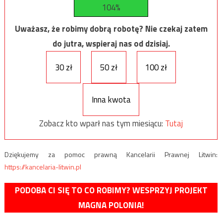
104%
Uważasz, że robimy dobrą robotę? Nie czekaj zatem
do jutra, wspieraj nas od dzisiaj.
30 zł
50 zł
100 zł
Inna kwota
Zobacz kto wparł nas tym miesiącu:
Tutaj
Dziękujemy za pomoc prawną Kancelarii Prawnej Litwin:
https://kancelaria-litwin.pl
PODOBA CI SIĘ TO CO ROBIMY? WESPRZYJ PROJEKT
MAGNA POLONIA!