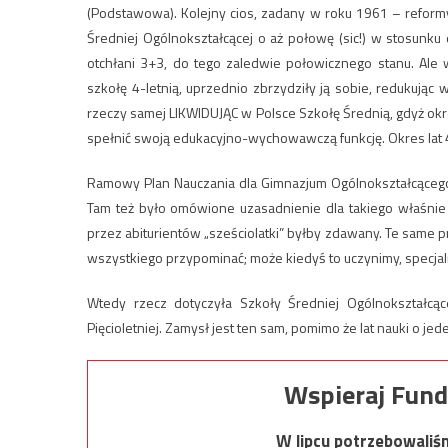
(Podstawowa). Kolejny cios, zadany w roku 1961 – reform
Średniej Ogólnokształcącej o aż połowę (sic!) w stosunku 
otchłani 3+3, do tego zaledwie połowicznego stanu. Ale
szkołę 4-letnią, uprzednio zbrzydziły ją sobie, redukując w
rzeczy samej LIKWIDUJĄC w Polsce Szkołę Średnią, gdyż okres
spełnić swoją edukacyjno-wychowawczą funkcję. Okres lat 4.
Ramowy Plan Nauczania dla Gimnazjum Ogólnokształcącego Sz
Tam też było omówione uzasadnienie dla takiego właśnie p
przez abiturientów „sześciolatki” byłby zdawany. Te same p
wszystkiego przypominać; może kiedyś to uczynimy, specjaln
Wtedy rzecz dotyczyła Szkoły Średniej Ogólnokształcące
Pięcioletniej. Zamysł jest ten sam, pomimo że lat nauki o jed
Wspieraj Fund
W lipcu potrzebowaliś