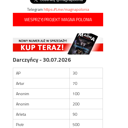
Telegram
https://t.me/magnapolonia
WESPRZYJ PROJEKT MAGNA POLONIA
Darczyńcy - 30.07.2026
AP
30
Artur
70
Anonim
100
Anonim
200
Arleta
90
Piotr
500