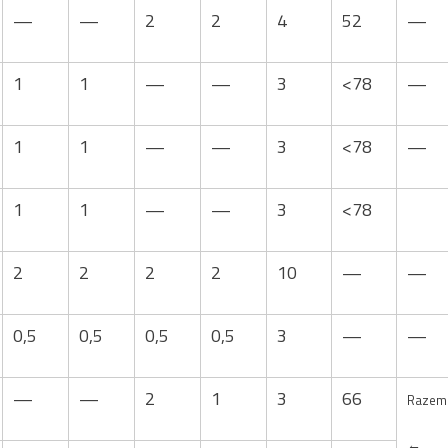
—
—
2
2
4
52
—
1
1
—
—
3
<78
—
1
1
—
—
3
<78
—
1
1
—
—
3
<78
2
2
2
2
10
—
—
0,5
0,5
0,5
0,5
3
—
—
—
—
2
1
3
66
Razem
←