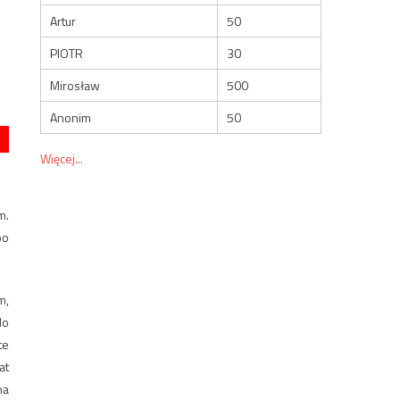
Artur
50
PIOTR
30
Mirosław
500
Anonim
50
Więcej...
m.
po
m,
do
te
at
na