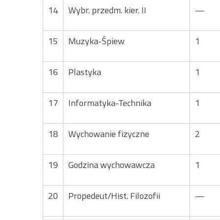
14
Wybr. przedm. kier. II
—
15
Muzyka-Śpiew
1
16
Plastyka
1
17
Informatyka-Technika
1
18
Wychowanie fizyczne
2
19
Godzina wychowawcza
1
20
Propedeut/Hist. Filozofii
—