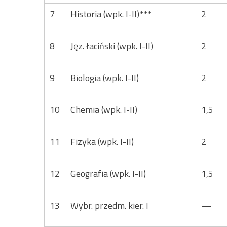
7
Historia (wpk. I-II)***
2
8
Jęz. łaciński (wpk. I-II)
2
9
Biologia (wpk. I-II)
2
10
Chemia (wpk. I-II)
1,5
11
Fizyka (wpk. I-II)
2
12
Geografia (wpk. I-II)
1,5
13
Wybr. przedm. kier. I
—