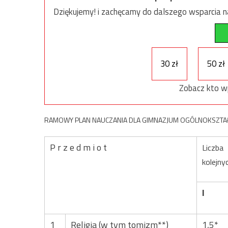
Dziękujemy! i zachęcamy do dalszego wsparcia na
30 zł
50 zł
Zobacz kto w
RAMOWY PLAN NAUCZANIA DLA GIMNAZJUM OGÓLNOKSZTAŁCĄC
P r z e d m i o t
Liczba
kolejny
I
1
Religia (w tym tomizm**)
1,5*