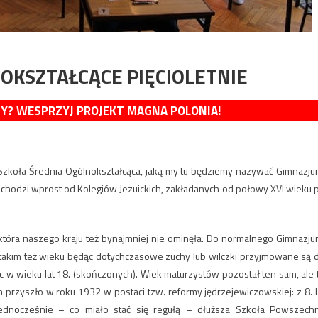
OKSZTAŁCĄCE PIĘCIOLETNIE
MY? WESPRZYJ PROJEKT MAGNA POLONIA!
koła Średnia Ogólnokształcąca, jaką my tu będziemy nazywać Gimnazju
ochodzi wprost od Kolegiów Jezuickich, zakładanych od połowy XVI wieku 
 która naszego kraju też bynajmniej nie ominęła. Do normalnego Gimnazju
w takim też wieku będąc dotychczasowe zuchy lub wilczki przyjmowane są 
 w wieku lat 18. (skończonych). Wiek maturzystów pozostał ten sam, ale 
przyszło w roku 1932 w postaci tzw. reformy jędrzejewiczowskiej: z 8. l
i jednocześnie – co miało stać się regułą – dłuższa Szkoła Powszech