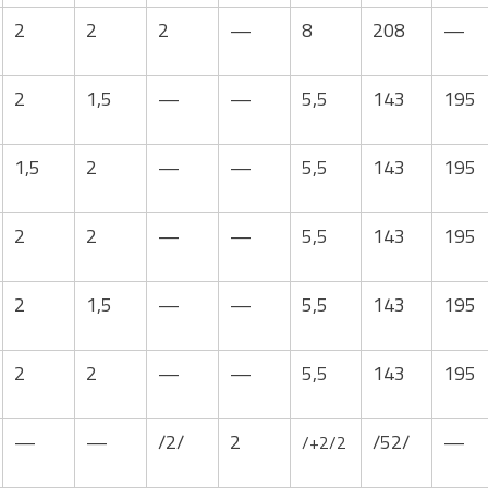
2
2
2
—
8
208
—
2
1,5
—
—
5,5
143
195
1,5
2
—
—
5,5
143
195
2
2
—
—
5,5
143
195
2
1,5
—
—
5,5
143
195
2
2
—
—
5,5
143
195
—
—
/2/
2
/52/
—
/+2/2