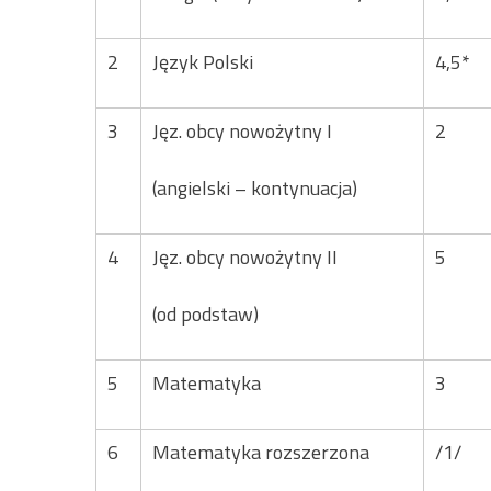
2
Język Polski
4,5*
3
Jęz. obcy nowożytny I
2
(angielski – kontynuacja)
4
Jęz. obcy nowożytny II
5
(od podstaw)
5
Matematyka
3
6
Matematyka rozszerzona
/1/