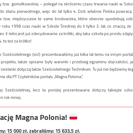
y tzw. gomułkowskiej – polegał na skróceniu czasu trwania nauki w Szko
do stanu pierwotnego, więc do lat tylko 4. Dziś właśnie Polska powraca,
 w tzw. międzyczasie te same środowiska, które obecnie upodobują sob
 roku 1998 czas nauki w Szkole Średniej do li tylko 3. lat; co znaczy, że
 3-letni jest już zdecydowanie za krótki, aby taka szkoła po prostu zdąży
 to też za krótko!
eścioletniego (sic!) prezentowaliśmy już kilka lat temu na innym portal
rojektu, także opisane były warunki i przebieg egzaminu dojrzałości, ja
rzesłanki dotyczą także Sześcioletniego Technikum. Tu już nie będziemy te
ie dla PT Czytelników portalu „Magna Polonia”.
j Sześcioletniej, lecz ta poniżej prezentowana dotyczy takiejże szko
en rok mniej.
ację Magna Polonia!
my:
15 000
zł, zebraliśmy:
15 633,5
zł.