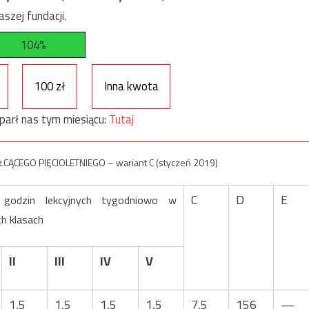
szej fundacji.
104%
100 zł
Inna kwota
parł nas tym miesiącu:
Tutaj
EGO PIĘCIOLETNIEGO – wariant C (styczeń 2019)
C
D
E
 godzin lekcyjnych tygodniowo w
ch klasach
II
III
IV
V
1,5
1,5
1,5
1,5
7,5
156
—