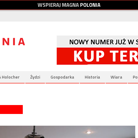
W
S
P
I
E
R
A
J
M
A
G
N
A
P
O
L
O
N
I
A
& Holocher
Żydzi
Gospodarka
Historia
Wiara
Po