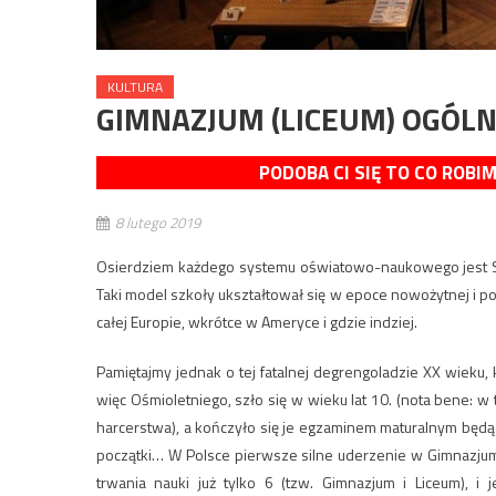
KULTURA
GIMNAZJUM (LICEUM) OGÓLN
PODOBA CI SIĘ TO CO ROBI
8 lutego 2019
Osierdziem każdego systemu oświatowo-naukowego jest Sz
Taki model szkoły ukształtował się w epoce nowożytnej i p
całej Europie, wkrótce w Ameryce i gdzie indziej.
Pamiętajmy jednak o tej fatalnej degrengoladzie XX wieku,
więc Ośmioletniego, szło się w wieku lat 10. (nota bene: 
harcerstwa), a kończyło się je egzaminem maturalnym będąc
początki… W Polsce pierwsze silne uderzenie w Gimnazjum 
trwania nauki już tylko 6 (tzw. Gimnazjum i Liceum), 