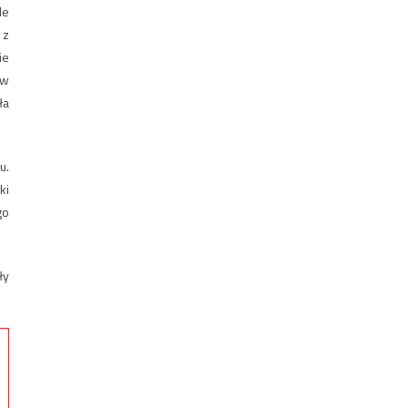
le
 z
ie
 w
ła
u.
ki
go
ły