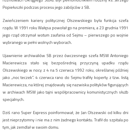
Popiełuszki podczas procesu jego zabójców z SB.
Zwieńczeniem kariery politycznej Olszewskiego była funkcja szefa
rządu. W 1991 roku Wałęsa powołał go na premiera, a 23 grudnia 1991
jego rząd otrzymał wotum zaufania od Sejmu – pierwszego po wojnie
wybranego w pełni wolnych wyborach.
Ujawnienie archiwaliów SB przez ówczesnego szefa MSW Antoniego
Macierewicza stało się bezpośrednią przyczyną upadku rządu
Olszewskiego w nocy z 4 na 5 czerwca 1992 roku, określanej później
jako „noc teczek”. 4 czerwca rano do Sejmu trafiły koperty z tzw. listą
Macierewicza, na której znajdowały się nazwiska polityków figurujących
w archiwach MSW jako tajni współpracownicy komunistycznych służb
specjalnych.
Dziś rano Super Express poinformował, że Jan Olszewski od kilku dni
jest nieprzytomny i nie ma z nim żadnego kontaktu. Trafił do szpitala po
tym, jak zemdlał w swoim domu.