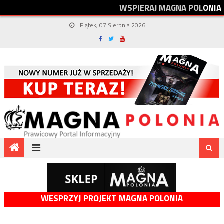
W
S
P
I
E
R
A
J
M
A
G
N
A
P
O
L
O
N
I
A
Piątek, 07 Sierpnia 2026
WESPRZYJ PROJEKT MAGNA POLONIA