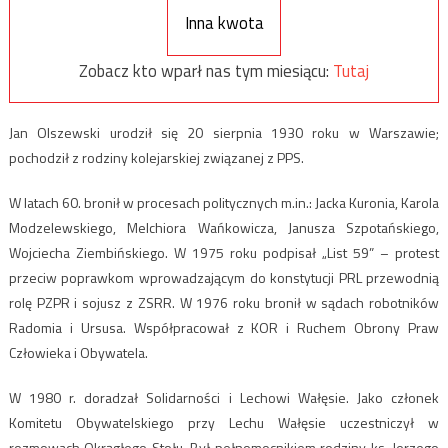
Inna kwota
Zobacz kto wparł nas tym miesiącu:
Tutaj
Jan Olszewski urodził się 20 sierpnia 1930 roku w Warszawie;
pochodził z rodziny kolejarskiej związanej z PPS.
W latach 60. bronił w procesach politycznych m.in.: Jacka Kuronia, Karola
Modzelewskiego, Melchiora Wańkowicza, Janusza Szpotańskiego,
Wojciecha Ziembińskiego. W 1975 roku podpisał „List 59” – protest
przeciw poprawkom wprowadzającym do konstytucji PRL przewodnią
rolę PZPR i sojusz z ZSRR. W 1976 roku bronił w sądach robotników
Radomia i Ursusa. Współpracował z KOR i Ruchem Obrony Praw
Człowieka i Obywatela.
W 1980 r. doradzał Solidarności i Lechowi Wałęsie. Jako członek
Komitetu Obywatelskiego przy Lechu Wałęsie uczestniczył w
rozmowach Okrągłego Stołu. Był pełnomocnikiem rodziny ks. Jerzego