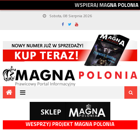
W
S
P
I
E
R
A
J
M
A
G
N
A
P
O
L
O
N
I
A
Sobota, 08 Sierpnia 2026
WESPRZYJ PROJEKT MAGNA POLONIA