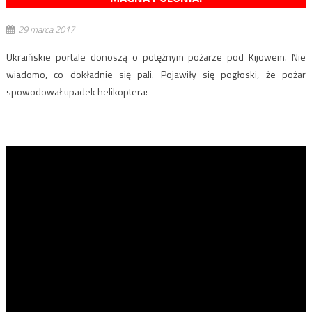
29 marca 2017
Ukraińskie portale donoszą o potężnym pożarze pod Kijowem. Nie
wiadomo, co dokładnie się pali. Pojawiły się pogłoski, że pożar
spowodował upadek helikoptera: