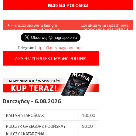
MAGNA POLONIA!
Nawigacja
Francuzi bici we własnym
Czy akcja w Grzędach była
prowokacją ukraińską?
kraju przez imigrantów (film)
wpisu
Telegram
https://t.me/magnapolonia
WESPRZYJ PROJEKT MAGNA POLONIA
Darczyńcy - 6.08.2026
KACPER STAROŚCIAK
100,00
KULCZYK GRZEGORZ POLIŃSKA i
50,00
KULCZYK KATARZYNA