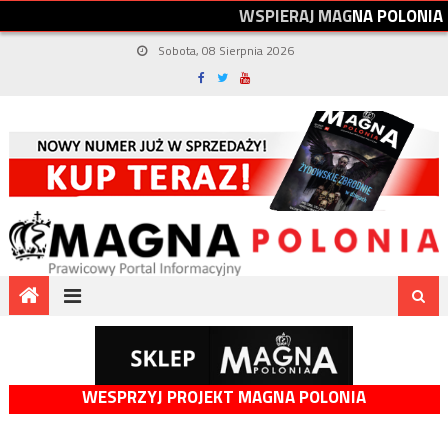
W
S
P
I
E
R
A
J
M
A
G
N
A
P
O
L
O
N
I
A
Sobota, 08 Sierpnia 2026
WESPRZYJ PROJEKT MAGNA POLONIA