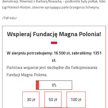
demokracji. Również z Barbarą Nowacką – podkreśla były polityk, lider
Ligi Polskich Rodzin, obecnie sprzyjający partii Grzegorza Schetyny.
/TVP Info/
Wspieraj Fundację Magna Polonia!
W sierpniu potrzebujemy:
16 500
zł, zebraliśmy:
1351
zł.
Państwa wsparcie jest niezbędne dla funkcjonowania
Fundacji Magna Polonia.
8%
30 zł
50 zł
100 zł