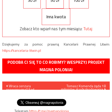
30 zł
50 zł
100 zł
Inna kwota
Zobacz kto wparł nas tym miesiącu:
Tutaj
Dziękujemy za pomoc prawną Kancelarii Prawnej Litwin:
https://kancelaria-litwin.pl
PODOBA CI SIĘ TO CO ROBIMY? WESPRZYJ PROJEKT
MAGNA POLONIA!
Nawigacja
Wraca cenzura
Tomasz Komenda żąda 18
milionów zł odszkodowania
prewencyjna? Sąd
wpisu
zablokował reportaż TVP
dotyczący sędziego
Telegram
https://t.me/magnapolonia