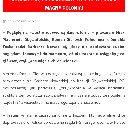
MAGNA POLONIA!
11 września 2018
– Poglądy na kwestie ideowe są dziś wtórne – przyznaje bliski
Platformie Obywatelskiej Roman Giertych. Pełnomocnik Donalda
Tuska radzi Barbarze Nowackiej, „żeby nie epatowała swoimi
poglądami ideowymi do momentu, aż nie zostanie osiągnięty cel
główny”, czyli „odsunięcie PiS od władzy”.
Mecenas Roman Giertych w wywiadzie dla wp.pl nie kryje satysfakcji z
przyłączenia się Barbary Nowackiej do Koalicji Obywatelskiej (PO,
Nowoczesna). Jak podkreśla, „przywrócenie w Polsce normalnej
struktury demokratycznego państwa nie może się odbyć bez obalenia
rządu PiS”, a wszystko inne ma „drugorzędne znaczenie”.
– Jestem w stanie zaprzyjaźnić się z każdym, kto racjonalnie chce
doprowadzić w Polsce do obalenia rządu PiS i przywrócenia w Polsce