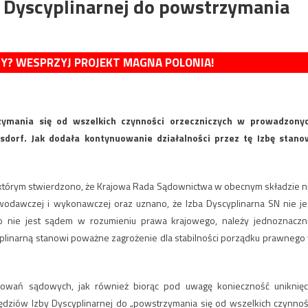
 Dyscyplinarnej do powstrzymania
MY? WESPRZYJ PROJEKT MAGNA POLONIA!
ymania się od wszelkich czynności orzeczniczych w prowadzony
dorf. Jak dodała kontynuowanie działalności przez tę Izbę stano
.
 którym stwierdzono, że Krajowa Rada Sądownictwa w obecnym składzie n
odawczej i wykonawczej oraz uznano, że Izba Dyscyplinarna SN nie je
to nie jest sądem w rozumieniu prawa krajowego, należy jednoznaczn
cyplinarną stanowi poważne zagrożenie dla stabilności porządku prawnego
owań sądowych, jak również biorąc pod uwagę konieczność uniknięc
dziów Izby Dyscyplinarnej do „powstrzymania się od wszelkich czynnoś