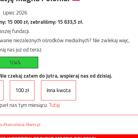
Lipiec 2026
my:
15 000
zł, zebraliśmy:
15 633,5
zł.
szej fundacji.
anie niezależnych ośrodków medialnych? Nie zwlekaj więc,
raj nas już od teraz.
104%
e czekaj zatem do jutra, wspieraj nas od dzisiaj.
100 zł
Inna kwota
parł nas tym miesiącu:
Tutaj
s://kancelaria-litwin.pl