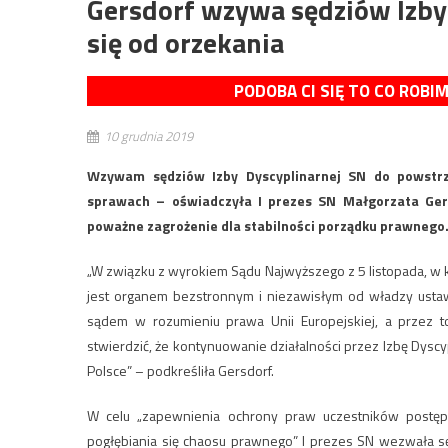
Gersdorf wzywa sędziów Izby
się od orzekania
PODOBA CI SIĘ TO CO ROBI
10 grudnia 2019
Wzywam sędziów Izby Dyscyplinarnej SN do powstrz
sprawach – oświadczyła I prezes SN Małgorzata Gers
poważne zagrożenie dla stabilności porządku prawnego
„W związku z wyrokiem Sądu Najwyższego z 5 listopada, w
jest organem bezstronnym i niezawisłym od władzy ustaw
sądem w rozumieniu prawa Unii Europejskiej, a przez 
stwierdzić, że kontynuowanie działalności przez Izbę Dys
Polsce” – podkreśliła Gersdorf.
W celu „zapewnienia ochrony praw uczestników postęp
pogłębiania się chaosu prawnego” I prezes SN wezwała sę