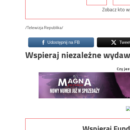
Zobacz kto w
/Telewizja Republika/
Udostępnij na FB
Twee
Wspieraj niezależne wydaw
Czy jes
Wspieraj Fund