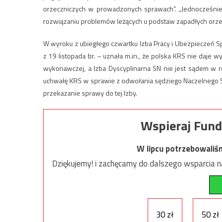
orzeczniczych w prowadzonych sprawach”. „Jednocześnie
rozwiązaniu problemów leżących u podstaw zapadłych orze
W wyroku z ubiegłego czwartku Izba Pracy i Ubezpieczeń S
z 19 listopada br. – uznała m.in., że polska KRS nie daje
wykonawczej, a Izba Dyscyplinarna SN nie jest sądem w r
uchwałę KRS w sprawie z odwołania sędziego Naczelnego Są
przekazanie sprawy do tej Izby.
Wspieraj Fund
W lipcu potrzebowaliś
Dziękujemy! i zachęcamy do dalszego wsparcia na
30 zł
50 zł