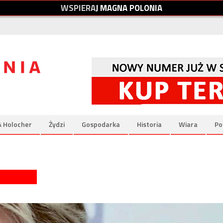
W
S
P
I
E
R
A
J
M
A
G
N
A
P
O
L
O
N
I
A
& Holocher
Żydzi
Gospodarka
Historia
Wiara
Po