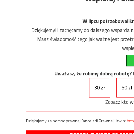
W lipcu potrzebowaliś
Dziękujemy! i zachęcamy do dalszego wsparcia na
Masz świadomość tego jak ważne jest przetrw
wspie
Uważasz, że robimy dobrą robotę? Ni
30 zł
50 zł
Zobacz kto w
Dziękujemy za pomoc prawną Kancelarii Prawnej Litwin:
http