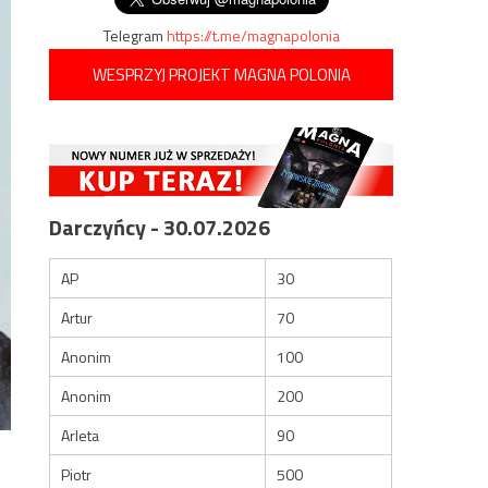
Telegram
https://t.me/magnapolonia
WESPRZYJ PROJEKT MAGNA POLONIA
Darczyńcy - 30.07.2026
AP
30
Artur
70
Anonim
100
Anonim
200
Arleta
90
Piotr
500