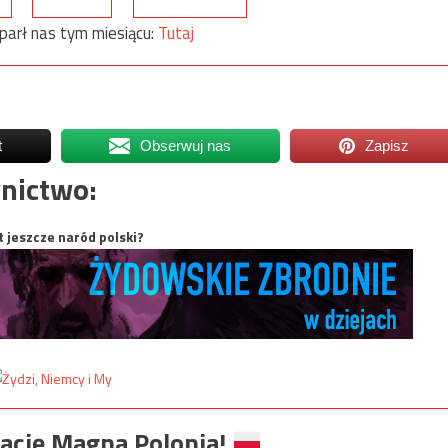
parł nas tym miesiącu:
Tutaj
t
Obserwuj nas
Zapisz
nictwo:
t jeszcze naród polski?
ację Magna Polonia!