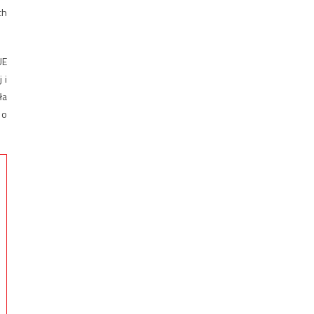
ch
UE
 i
ła
 o