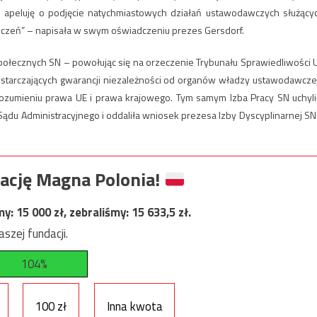
 apeluję o podjęcie natychmiastowych działań ustawodawczych służący
czeń” – napisała w swym oświadczeniu prezes Gersdorf.
połecznych SN – powołując się na orzeczenie Trybunału Sprawiedliwości 
 wystarczających gwarancji niezależności od organów władzy ustawodawczej
ozumieniu prawa UE i prawa krajowego. Tym samym Izba Pracy SN uchyli
du Administracyjnego i oddaliła wniosek prezesa Izby Dyscyplinarnej SN
ację Magna Polonia!
my:
15 000
zł, zebraliśmy:
15 633,5
zł.
szej fundacji.
104%
100 zł
Inna kwota