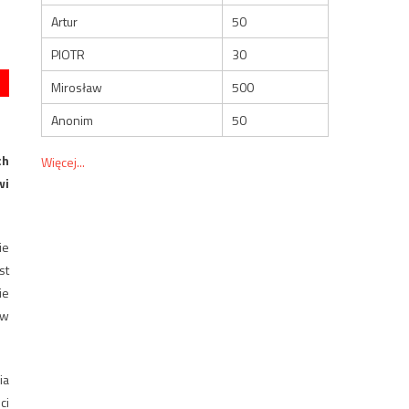
Artur
50
PIOTR
30
Mirosław
500
Anonim
50
ch
Więcej...
wi
ie
st
ie
 w
ia
ci