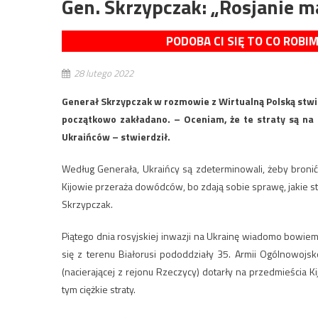
Gen. Skrzypczak: „Rosjanie m
PODOBA CI SIĘ TO CO ROBI
28 lutego 2022
Generał Skrzypczak w rozmowie z Wirtualną Polską stwier
początkowo zakładano. – Oceniam, że te straty są na t
Ukraińców – stwierdził.
Według Generała, Ukraińcy są zdeterminowali, żeby bronić
Kijowie przeraża dowódców, bo zdają sobie sprawę, jakie st
Skrzypczak.
Piątego dnia rosyjskiej inwazji na Ukrainę wiadomo bowiem
się z terenu Białorusi pododdziały 35. Armii Ogólnowoj
(nacierającej z rejonu Rzeczycy) dotarły na przedmieścia K
tym ciężkie straty.