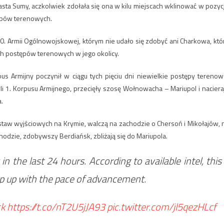
sta Sumy, aczkolwiek zdołała się ona w kilu miejscach wklinować w pozyc
tępów terenowych.
 20. Armii Ogólnowojskowej, którym nie udało się zdobyć ani Charkowa, któ
ych postępów terenowych w jego okolicy.
pus Armijny poczynił w ciągu tych pięciu dni niewielkie postępy terenow
li 1. Korpusu Armijnego, przecięły szosę Wołnowacha – Mariupol i naciera
.
staw wyjściowych na Krymie, walczą na zachodzie o Chersoń i Mikołajów, 
odzie, zdobywszy Berdiańsk, zbliżają się do Mariupola.
 the last 24 hours. According to available intel, this
keep up with the pace of advancement.
k
https://t.co/nT2U5jJA93
pic.twitter.com/jl5qezHLcf