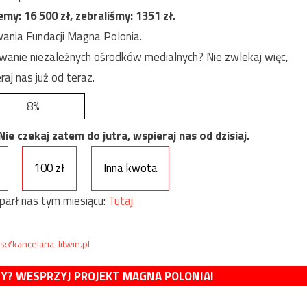
jemy:
16 500
zł, zebraliśmy:
1351
zł.
ania Fundacji Magna Polonia.
anie niezależnych ośrodków medialnych? Nie zwlekaj więc,
raj nas już od teraz.
8%
e czekaj zatem do jutra, wspieraj nas od dzisiaj.
100 zł
Inna kwota
parł nas tym miesiącu:
Tutaj
s://kancelaria-litwin.pl
MY? WESPRZYJ PROJEKT MAGNA POLONIA!