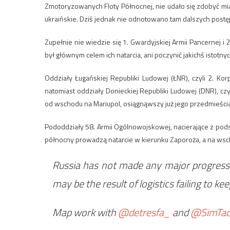
Zmotoryzowanych Floty Północnej, nie udało się zdobyć mia
ukraińskie. Dziś jednak nie odnotowano tam dalszych pos
Zupełnie nie wiedzie się 1. Gwardyjskiej Armii Pancernej i
był głównym celem ich natarcia, ani poczynić jakichś istotn
Oddziały Ługańskiej Republiki Ludowej (ŁNR), czyli 2. Kor
natomiast oddziały Donieckiej Republiki Ludowej (DNR), czy
od wschodu na Mariupol, osiągnąwszy już jego przedmieścia
Pododdziały 58. Armii Ogólnowojskowej, nacierające z pod
północny prowadzą natarcie w kierunku Zaporoża, a na wsch
Russia has not made any major progress in
may be the result of logistics failing to 
Map work with
@detresfa_
and
@SimTac