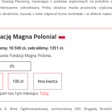
Dywizją Pancerną, nacierająca z podstaw wyjściowych na południe 
intensywnie ostrzeliwany. Próby obejścia miasta przyniosły częścio
kraińskie, musiały z kolei odpierać liczne kontrataki i w efekcie natarc
ację Magna Polonia!
jemy:
16 500
zł, zebraliśmy:
1351
zł.
ania Fundacji Magna Polonia.
8%
100 zł
Inna kwota
parł nas tym miesiącu:
Tutaj
ka 6. Armii Ogólnowojskowej, wzmocnionej 200. Brygadą Strzelc