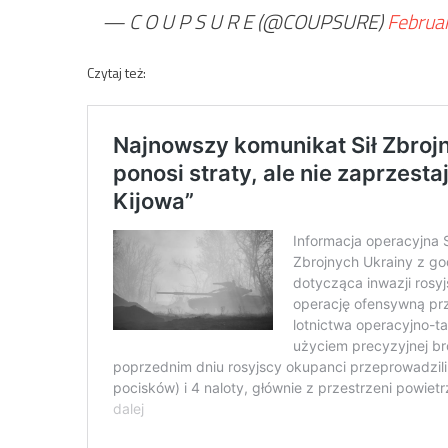
— C O U P S U R E (@COUPSURE)
Februa
Czytaj też: