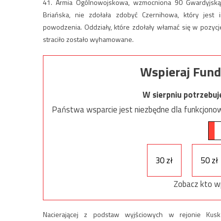
41. Armia Ogólnowojskowa, wzmocniona 90 Gwardyjską 
Briańska, nie zdołała zdobyć Czernihowa, który jest 
powodzenia. Oddziały, które zdołały włamać się w pozycje u
straciło zostało wyhamowane.
Wspieraj Fund
W sierpniu potrzebu
Państwa wsparcie jest niezbędne dla funkcjonow
30 zł
50 zł
Zobacz kto w
Nacierającej z podstaw wyjściowych w rejonie Kus