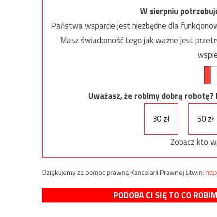
W sierpniu potrzebu
Państwa wsparcie jest niezbędne dla funkcjonow
Masz świadomość tego jak ważne jest przetrw
wspie
Uważasz, że robimy dobrą robotę? Ni
30 zł
50 zł
Zobacz kto w
Dziękujemy za pomoc prawną Kancelarii Prawnej Litwin:
http
PODOBA CI SIĘ TO CO ROBI