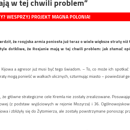
ają w tej chwili problem”
MY? WESPRZYJ PROJEKT MAGNA POLONIA!
dził, że rosyjska armia poniosła już teraz o wiele większe straty niż 
yle dotkliwe, że Rosjanie mają w tej chwili problem: jak złamać op
 Kijowa a agresor już musi być tego świadom. – To, co może ich spotkać
raty mogą ponieść w walkach ulicznych, szturmując miasto – powiedział ge
, że główne strategiczne cele Kremla nie zostały zrealizowane. Posuwają
skowej (z podstaw wyjściowych w rejonie Mozyrza) i 36. Ogólnowojskow
ijowa i zbliżyły się do Żytomierza, ale zostały powstrzymane ponosząc pr