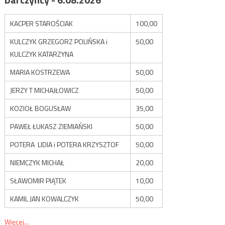
KACPER STAROŚCIAK
100,00
KULCZYK GRZEGORZ POLIŃSKA i
50,00
KULCZYK KATARZYNA
MARIA KOSTRZEWA
50,00
JERZY T MICHAJŁOWICZ
50,00
KOZIOŁ BOGUSŁAW
35,00
PAWEŁ ŁUKASZ ZIEMIAŃSKI
50,00
POTERA LIDIA i POTERA KRZYSZTOF
50,00
NIEMCZYK MICHAŁ
20,00
SŁAWOMIR PIĄTEK
10,00
KAMIL JAN KOWALCZYK
50,00
Więcej...