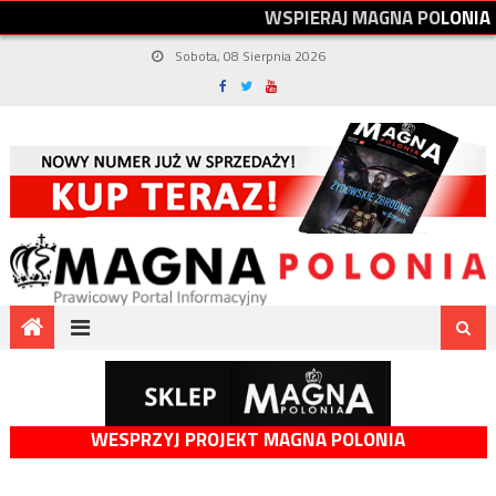
W
S
P
I
E
R
A
J
M
A
G
N
A
P
O
L
O
N
I
A
Sobota, 08 Sierpnia 2026
WESPRZYJ PROJEKT MAGNA POLONIA