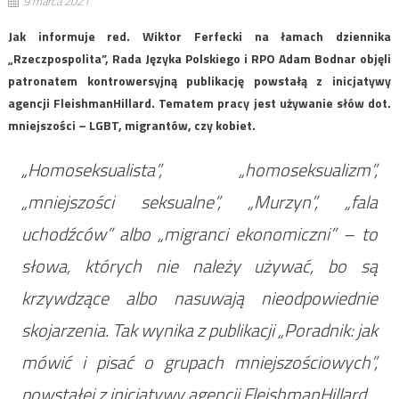
9 marca 2021
Jak informuje red. Wiktor Ferfecki na łamach dziennika
„Rzeczpospolita”, Rada Języka Polskiego i RPO Adam Bodnar objęli
patronatem kontrowersyjną publikację powstałą z inicjatywy
agencji FleishmanHillard. Tematem pracy jest używanie słów dot.
mniejszości – LGBT, migrantów, czy kobiet.
„Homoseksualista”, „homoseksualizm”,
„mniejszości seksualne”, „Murzyn”, „fala
uchodźców” albo „migranci ekonomiczni” – to
słowa, których nie należy używać, bo są
krzywdzące albo nasuwają nieodpowiednie
skojarzenia. Tak wynika z publikacji „Poradnik: jak
mówić i pisać o grupach mniejszościowych”,
powstałej z inicjatywy agencji FleishmanHillard