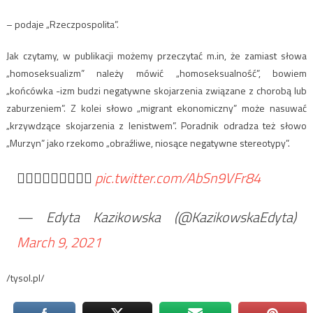
– podaje „Rzeczpospolita”.
Jak czytamy, w publikacji możemy przeczytać m.in, że zamiast słowa
„homoseksualizm” należy mówić „homoseksualność”, bowiem
„końcówka -izm budzi negatywne skojarzenia związane z chorobą lub
zaburzeniem”. Z kolei słowo „migrant ekonomiczny” może nasuwać
„krzywdzące skojarzenia z lenistwem”. Poradnik odradza też słowo
„Murzyn” jako rzekomo „obraźliwe, niosące negatywne stereotypy”.
🤦🏼‍♀️🤦🏼‍♀️🤦🏼‍♀️
pic.twitter.com/AbSn9VFr84
— Edyta Kazikowska (@KazikowskaEdyta)
March 9, 2021
/tysol.pl/