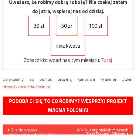
Uważasz, że robimy dobrą robotę? Nie czekaj zatem
do jutra, wspieraj nas od dzisiaj.
30 zł
50 zł
100 zł
Inna kwota
Zobacz kto wparł nas tym miesiącu:
Tutaj
Dziękujemy za pomoc prawną Kancelarii Prawnej Litwin:
https://kancelaria-litwin.pl
PODOBA CI SIĘ TO CO ROBIMY? WESPRZYJ PROJEKT
MAGNA POLONIA!
Nawigacja
Guaido wzywa
W kilkuset polskich miastach
Biegi Tropem Wilczym
mieszkańców Wenezueli do