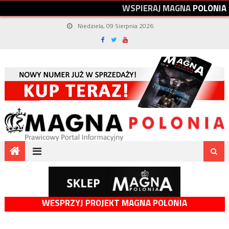
W
S
P
I
E
R
A
J
M
A
G
N
A
P
O
L
O
N
I
A
Niedziela, 09 Sierpnia 2026
WESPRZYJ PROJEKT MAGNA POLONIA