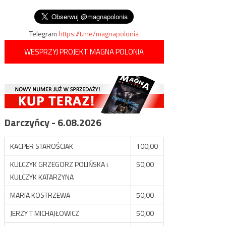
wpisu
kolejnych protestów
Telegram
https://t.me/magnapolonia
WESPRZYJ PROJEKT MAGNA POLONIA
Darczyńcy - 6.08.2026
KACPER STAROŚCIAK
100,00
KULCZYK GRZEGORZ POLIŃSKA i
50,00
KULCZYK KATARZYNA
MARIA KOSTRZEWA
50,00
JERZY T MICHAJŁOWICZ
50,00