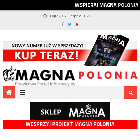
W
S
P
I
E
R
A
J
M
A
G
N
A
P
O
L
O
N
I
A
Piątek, 07 Sierpnia 2026
WESPRZYJ PROJEKT MAGNA POLONIA