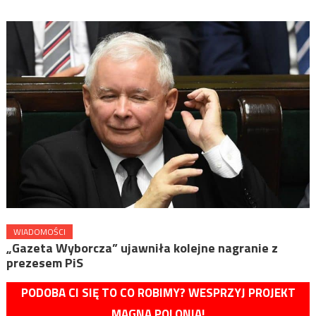
WIADOMOŚCI
„Gazeta Wyborcza” ujawniła kolejne nagranie z
prezesem PiS
PODOBA CI SIĘ TO CO ROBIMY? WESPRZYJ PROJEKT
MAGNA POLONIA!