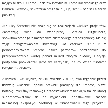
mający blisko 100 proc. udziałów Instytut im. Lecha Kaczyńskiego oraz
Barbara Skrzypek, sekretarka prezesa PiS, i jej syn” – napisali autorzy
publikacji.
„Na ulicy Srebrnej nie znają się na realizacjach wielkich projektów.
Zapraszają więc do współpracy Geralda Birgfellnera,
spowinowaconego z Kaczyńskim austriackiego przedsiębiorcę. Ma się
zająć przygotowaniem inwestycji. Od czerwca 2017 r. z
pełnomocnictwem Srebrnej szuka partnerów potrzebnych do
przeprowadzenia wartej ponad miliard złotych budowy. Decyzje
podpisem potwierdzał Jarosław Kaczyński, na co dzień fundator
Instytutu” – czytamy.
Z ustaleń „GW” wynika, że „16 stycznia 2018 r., dwa tygodnie przed
uchwałą właścicieli spółki, prawnik pracujący dla Srebrnej pisze
notatkę. „Mieliśmy rozmowę z przedstawicielem banku, w trakcie której
skoncentrowaliśmy się na wyjaśnieniu podstawowej zasady
minimalnej ekspozycji Srebrnej w finansowaniu tego projektu”.