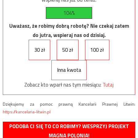
104%
Uważasz, że robimy dobrą robotę? Nie czekaj zatem
do jutra, wspieraj nas od dzisiaj.
30 zł
50 zł
100 zł
Inna kwota
Zobacz kto wparł nas tym miesiącu:
Tutaj
Dziękujemy za pomoc prawną Kancelarii Prawnej Litwin:
https://kancelaria-litwin.pl
PODOBA CI SIĘ TO CO ROBIMY? WESPRZYJ PROJEKT
MAGNA POLONIA!