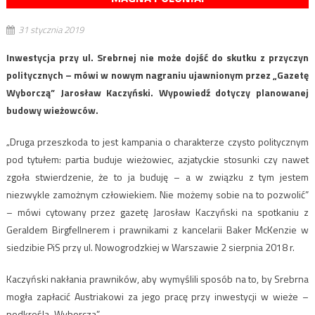
31 stycznia 2019
Inwestycja przy ul. Srebrnej nie może dojść do skutku z przyczyn
politycznych – mówi w nowym nagraniu ujawnionym przez „Gazetę
Wyborczą” Jarosław Kaczyński. Wypowiedź dotyczy planowanej
budowy wieżowców.
„Druga przeszkoda to jest kampania o charakterze czysto politycznym
pod tytułem: partia buduje wieżowiec, azjatyckie stosunki czy nawet
zgoła stwierdzenie, że to ja buduję – a w związku z tym jestem
niezwykle zamożnym człowiekiem. Nie możemy sobie na to pozwolić”
– mówi cytowany przez gazetę Jarosław Kaczyński na spotkaniu z
Geraldem Birgfellnerem i prawnikami z kancelarii Baker McKenzie w
siedzibie PiS przy ul. Nowogrodzkiej w Warszawie 2 sierpnia 2018 r.
Kaczyński nakłania prawników, aby wymyślili sposób na to, by Srebrna
mogła zapłacić Austriakowi za jego pracę przy inwestycji w wieże –
podkreśla „Wyborcza”.