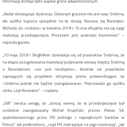
Informację dostaje tylko wąskie grono wtajemniczonych.
„Nadal obowiązuje dyskrecja. Głównym graczem nie jest więc Srebrna,
ale spółka kupiona specjalnie na tę okazję. Nazywa się Nuneaton.
Wchodzi do »rodziny« w kwietniu 2018 r. To ona oficjalnie ma się zająć
realizacją przedsięwzięcia. Prezesem jest austriacki biznesmen” –
napisała gazeta.
„10 maja 2018 r. Birgfellner dowiaduje się od prawników Srebrnej, że
na etapie przygotowania inwestycji podpisanie umowy między Srebrną
a Nuneatonem »nie jest niezbędne«. Austriak od prawników
zajmujących się projektem otrzymuje pismo potwierdzające, że
»Srebrna jednak nie będzie zaangażowana«. Poprowadzi go spółka
córka, czyli Nuneaton” – czytamy.
„GW” zwraca uwagę, że „dzisiaj wiemy, że w przedsięwzięcie był
osobiście zaangażowany Michał Krupiński, prezes Pekao SA,
upaństwowionego przez PiS jednego z największych banków w
Polsce”. Jak podkreślono, „rząd PiS miał wpływ na jego nominację”. „Jak