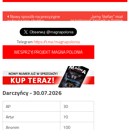
Nawigacja
Nowy sposób na precyzyjne
„Jurny Stefan” miał
przyjmować łapówki w formie
wytwarzanie struktur
usług seksualnych
wpisu
grafenowych w nanoskali
Telegram
https://t.me/magnapolonia
WESPRZYJ PROJEKT MAGNA POLONIA
Darczyńcy - 30.07.2026
AP
30
Artur
70
Anonim
100