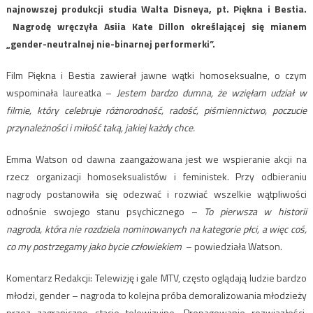
najnowszej produkcji studia Walta Disneya, pt. Piękna i Bestia.
Nagrodę wręczyła Asiia Kate Dillon określającej się mianem
„gender-neutralnej nie-binarnej performerki”.
Film Piękna i Bestia zawierał jawne wątki homoseksualne, o czym
wspominała laureatka –
Jestem bardzo dumna, że wzięłam udział w
filmie, który celebruje różnorodność, radość, piśmiennictwo, poczucie
przynależności i miłość taką, jakiej każdy chce.
Emma Watson od dawna zaangażowana jest we wspieranie akcji na
rzecz organizacji homoseksualistów i feministek. Przy odbieraniu
nagrody postanowiła się odezwać i rozwiać wszelkie wątpliwości
odnośnie swojego stanu psychicznego –
To pierwsza w historii
nagroda, która nie rozdziela nominowanych na kategorie płci, a więc coś,
co my postrzegamy jako bycie człowiekiem
– powiedziała Watson.
Komentarz Redakcji: Telewizję i gale MTV, często oglądają ludzie bardzo
młodzi, gender – nagroda to kolejna próba demoralizowania młodzieży
przez zagraniczne stacje telewizyjne. Propagowanie rozwiązłości,