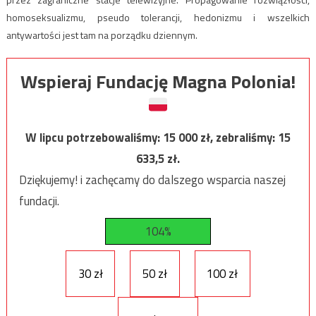
homoseksualizmu, pseudo tolerancji, hedonizmu i wszelkich
antywartości jest tam na porządku dziennym.
Wspieraj Fundację Magna Polonia!
W lipcu potrzebowaliśmy:
15 000
zł, zebraliśmy:
15
633,5
zł.
Dziękujemy! i zachęcamy do dalszego wsparcia naszej
fundacji.
104%
30 zł
50 zł
100 zł