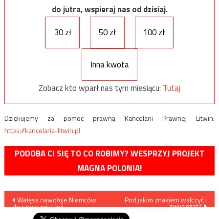
do jutra, wspieraj nas od dzisiaj.
30 zł
50 zł
100 zł
Inna kwota
Zobacz kto wparł nas tym miesiącu:
Tutaj
Dziękujemy za pomoc prawną Kancelarii Prawnej Litwin:
https://kancelaria-litwin.pl
PODOBA CI SIĘ TO CO ROBIMY? WESPRZYJ PROJEKT
MAGNA POLONIA!
Nawigacja
Wałęsa nawołuje Niemców
Pod jakim znakiem walczyć i
zwyciężać?
do ratowania Unii