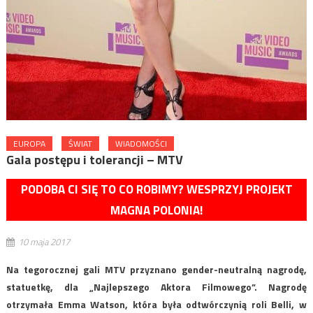
EUROPA
ŚWIAT
WIADOMOŚCI
Gala postępu i tolerancji – MTV
PODOBA CI SIĘ TO CO ROBIMY? WESPRZYJ PROJEKT
MAGNA POLONIA!
10 maja 2017
Na tegorocznej gali MTV przyznano gender-neutralną nagrodę,
statuetkę, dla „Najlepszego Aktora Filmowego”. Nagrodę
otrzymała Emma Watson, która była odtwórczynią roli Belli, w