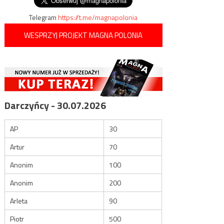
wpisu
Telegram
https://t.me/magnapolonia
WESPRZYJ PROJEKT MAGNA POLONIA
Darczyńcy - 30.07.2026
AP
30
Artur
70
Anonim
100
Anonim
200
Arleta
90
Piotr
500