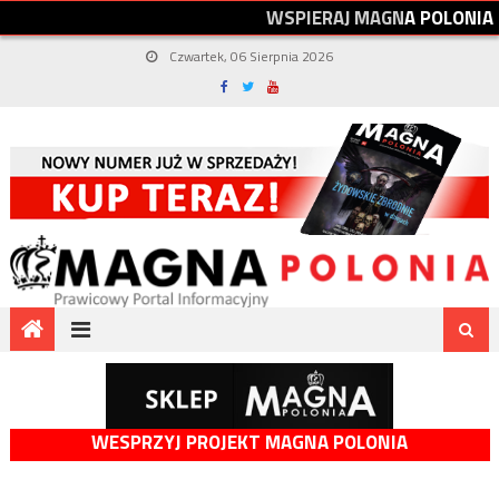
W
S
P
I
E
R
A
J
M
A
G
N
A
P
O
L
O
N
I
A
Czwartek, 06 Sierpnia 2026
WESPRZYJ PROJEKT MAGNA POLONIA