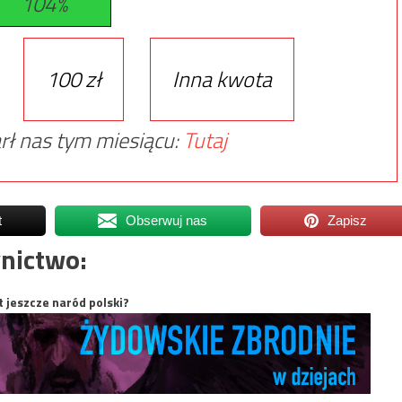
104%
100 zł
Inna kwota
rł nas tym miesiącu:
Tutaj
t
Obserwuj nas
Zapisz
nictwo:
t jeszcze naród polski?