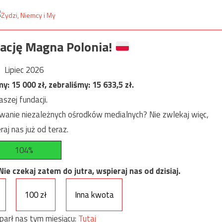
ację Magna Polonia!
Lipiec 2026
my:
15 000
zł, zebraliśmy:
15 633,5
zł.
szej fundacji.
anie niezależnych ośrodków medialnych? Nie zwlekaj więc,
raj nas już od teraz.
104%
e czekaj zatem do jutra, wspieraj nas od dzisiaj.
100 zł
Inna kwota
parł nas tym miesiącu:
Tutaj