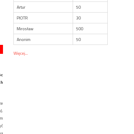
Artur
50
PIOTR
30
Mirosław
500
Anonim
50
Więcej...
óc
ch
że
).
ym
yć
na