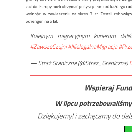
zachód Europy mieli otrzymać po tysiąc euro od każdego cu
wolności w zawieszeniu na okres 3 lat. Zostali zobowiąz
Schengen na 5 lat.
Kolejnym migracyjnym kurierom dali
#ZawszeCzujni
#NielegalnaMigracja
#Prz
— Straż Graniczna (@Straz_Graniczna)
D
Wspieraj Fund
W lipcu potrzebowaliśmy
Dziękujemy! i zachęcamy do dals