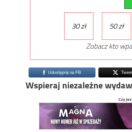
30 zł
50 zł
Zobacz kto wpa
Udostępnij na FB
Twee
Wspieraj niezależne wydaw
Czy jes