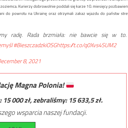
dzoziemca. Kurierzy dobrowolnie poddali się karze 10. miesięcy pozbawien
ani do powrotu na Ukrainę oraz otrzymali zakaz wjazdu do państw stre
śmy radę. Rada brzmiała: nie bawcie się w to.
emyśl
#BieszczadzkiOSG
https://t.co/q0Xvs4SUM2
ecember 8, 2021
ację Magna Polonia!
:
15 000
zł, zebraliśmy:
15 633,5
zł.
zego wsparcia naszej fundacji.