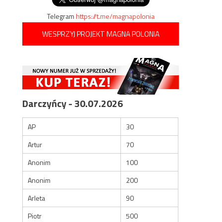
Telegram
https://t.me/magnapolonia
WESPRZYJ PROJEKT MAGNA POLONIA
Darczyńcy - 30.07.2026
AP
30
Artur
70
Anonim
100
Anonim
200
Arleta
90
Piotr
500