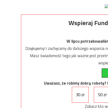
Wspieraj Fund
W lipcu potrzebowaliś
Dziękujemy! i zachęcamy do dalszego wsparcia na
Masz świadomość tego jak ważne jest przetrw
wspie
Uważasz, że robimy dobrą robotę? Ni
30 zł
50 zł
Zobacz kto w