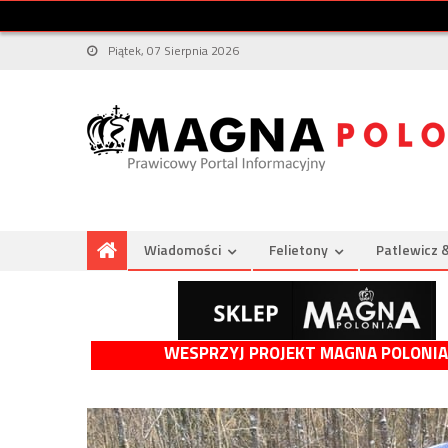
Piątek, 07 Sierpnia 2026
Wiadomości
Felietony
Patlewicz 
WESPRZYJ PROJEKT MAGNA POLONIA