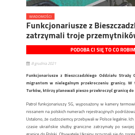
WIADOMOŚCI
Funkcjonariusze z Bieszczadz
zatrzymali troje przemytnikó
PODOBA CI SIĘ TO CO ROBI
8 grudnia 2021
Funkcjonariusze z Bieszczadzkiego Oddziału Straży 
migrantom w nielegalnym przekroczeniu granicy. W t
Turków, którzy planowali pieszo przekroczyć granicę do 
Patrol funkcjonariuszy SG, wyposażony w kamery termowiz
nissanem na polskich numerach rejestracyjnych podróżowało
Ustalono, że cudzoziemcy przebywali w Polsce legalnie. Ic
czasie ukraińskie służby graniczne zatrzymały po swojej
granicę do Polski. Obywatele Ukrainy przyznali się do zorga