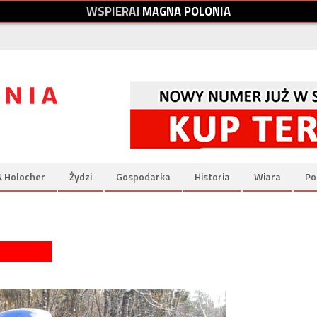
W
S
P
I
E
R
A
J
M
A
G
N
A
P
O
L
O
N
I
A
& Holocher
Żydzi
Gospodarka
Historia
Wiara
Po