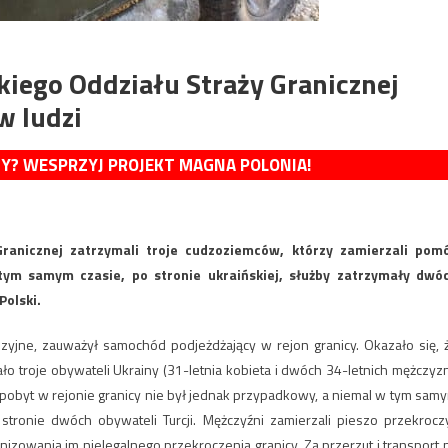
kiego Oddziału Straży Granicznej
w ludzi
MY? WESPRZYJ PROJEKT MAGNA POLONIA!
Granicznej zatrzymali troje cudzoziemców, którzy zamierzali pom
ym samym czasie, po stronie ukraińskiej, służby zatrzymały dwó
Polski.
yjne, zauważył samochód podjeżdżający w rejon granicy. Okazało się, 
 troje obywateli Ukrainy (31-letnia kobieta i dwóch 34-letnich mężczyzn
h pobyt w rejonie granicy nie był jednak przypadkowy, a niemal w tym sam
 stronie dwóch obywateli Turcji. Mężczyźni zamierzali pieszo przekrocz
nizowania im nielegalnego przekroczenia granicy. Za przerzut i transport 