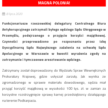
MAGNA POLONIA!
8 lipca 2020
Funkcjonariusze rzeszowskiej delegatury Centralnego Biura
Antykorupcyjnego zatrzymali byłego sędziego Sądu Okręgowego w
Przemyślu, podejrzanego o przyjęcie korzyści majątkowej.
Czynności przeprowadzono po rozpoznaniu przez Izbę
Dyscyplinarną Sądu Najwyższego zażalenia na uchwałę Sądu
Apelacyjnego w Warszawie w kwestii wyrażenia zgody na
zatrzymanie i tymczasowe aresztowanie sędziego.
Zatrzymany został doprowadzony do Wydziału Spraw Wewnętrznych
Prokuratury Krajowej, gdzie usłyszał zarzuty. Jak wynika ze
zgromadzonego w sprawie materiału dowodowego, sędzia miał
przyjąć korzyść majątkową w wysokości 100 tys. zł. w zamian za
korzystne rozstrzygnięcie sprawy karnej przedsiębiorcy działającego
na terenie Podkarpacia.