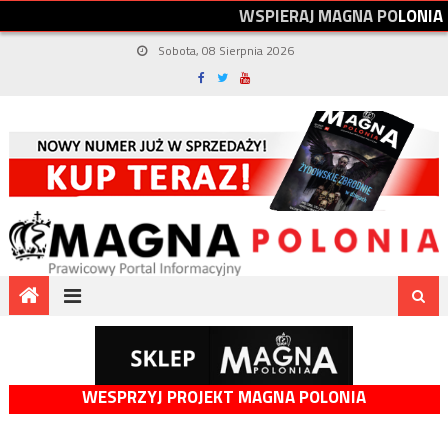
W
S
P
I
E
R
A
J
M
A
G
N
A
P
O
L
O
N
I
A
Sobota, 08 Sierpnia 2026
WESPRZYJ PROJEKT MAGNA POLONIA