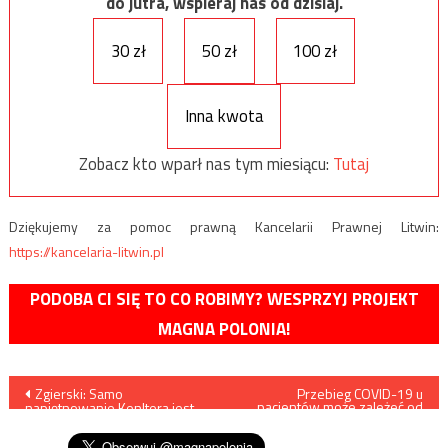
do jutra, wspieraj nas od dzisiaj.
30 zł
50 zł
100 zł
Inna kwota
Zobacz kto wparł nas tym miesiącu:
Tutaj
Dziękujemy za pomoc prawną Kancelarii Prawnej Litwin:
https://kancelaria-litwin.pl
PODOBA CI SIĘ TO CO ROBIMY? WESPRZYJ PROJEKT
MAGNA POLONIA!
Nawigacja
Zgierski: Samo
Przebieg COVID-19 u
pacjentów może zależeć od
napiętnowanie Kenltera jest
konkretnych genów
wpisu
potrzebne, ale nie wystarczy