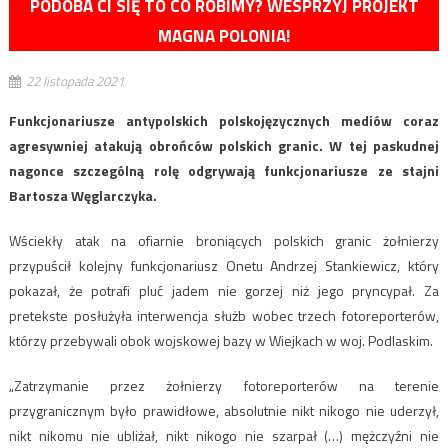
PODOBA CI SIĘ TO CO ROBIMY? WESPRZYJ PROJEKT
MAGNA POLONIA!
22 listopada 2021
Funkcjonariusze antypolskich polskojęzycznych mediów coraz
agresywniej atakują obrońców polskich granic. W tej paskudnej
nagonce szczególną rolę odgrywają funkcjonariusze ze stajni
Bartosza Węglarczyka.
Wściekły atak na ofiarnie broniących polskich granic żołnierzy
przypuścił kolejny funkcjonariusz Onetu Andrzej Stankiewicz, który
pokazał, że potrafi pluć jadem nie gorzej niż jego pryncypał. Za
pretekste posłużyła interwencja służb wobec trzech fotoreporterów,
którzy przebywali obok wojskowej bazy w Wiejkach w woj. Podlaskim.
„Zatrzymanie przez żołnierzy fotoreporterów na terenie
przygranicznym było prawidłowe, absolutnie nikt nikogo nie uderzył,
nikt nikomu nie ubliżał, nikt nikogo nie szarpał (…) mężczyźni nie