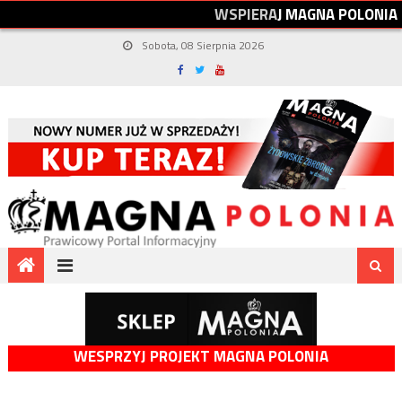
W
S
P
I
E
R
A
J
M
A
G
N
A
P
O
L
O
N
I
A
Sobota, 08 Sierpnia 2026
WESPRZYJ PROJEKT MAGNA POLONIA