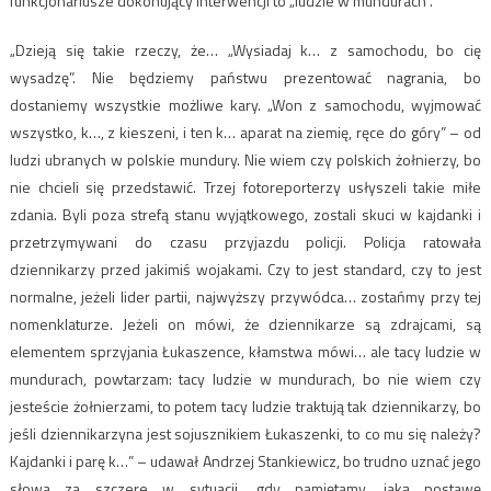
funkcjonariusze dokonujący interwencji to „ludzie w mundurach”.
„Dzieją się takie rzeczy, że… „Wysiadaj k… z samochodu, bo cię
wysadzę”. Nie będziemy państwu prezentować nagrania, bo
dostaniemy wszystkie możliwe kary. „Won z samochodu, wyjmować
wszystko, k…, z kieszeni, i ten k… aparat na ziemię, ręce do góry” – od
ludzi ubranych w polskie mundury. Nie wiem czy polskich żołnierzy, bo
nie chcieli się przedstawić. Trzej fotoreporterzy usłyszeli takie miłe
zdania. Byli poza strefą stanu wyjątkowego, zostali skuci w kajdanki i
przetrzymywani do czasu przyjazdu policji. Policja ratowała
dziennikarzy przed jakimiś wojakami. Czy to jest standard, czy to jest
normalne, jeżeli lider partii, najwyższy przywódca… zostańmy przy tej
nomenklaturze. Jeżeli on mówi, że dziennikarze są zdrajcami, są
elementem sprzyjania Łukaszence, kłamstwa mówi… ale tacy ludzie w
mundurach, powtarzam: tacy ludzie w mundurach, bo nie wiem czy
jesteście żołnierzami, to potem tacy ludzie traktują tak dziennikarzy, bo
jeśli dziennikarzyna jest sojusznikiem Łukaszenki, to co mu się należy?
Kajdanki i parę k…” – udawał Andrzej Stankiewicz, bo trudno uznać jego
słowa za szczere w sytuacji, gdy pamiętamy, jaką postawę