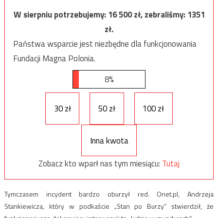
W sierpniu potrzebujemy:
16 500
zł, zebraliśmy:
1351
zł.
Państwa wsparcie jest niezbędne dla funkcjonowania
Fundacji Magna Polonia.
8%
30 zł
50 zł
100 zł
Inna kwota
Zobacz kto wparł nas tym miesiącu:
Tutaj
Tymczasem incydent bardzo oburzył red. Onet.pl, Andrzeja
Stankiewicza, który w podkaście „Stan po Burzy” stwierdził, że