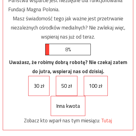
Państwa wsparcie jest niezbędne dla funkcjonowania
Fundacji Magna Polonia.
Masz świadomość tego jak ważne jest przetrwanie
niezależnych ośrodków medialnych? Nie zwlekaj więc,
wspieraj nas już od teraz.
8%
Uważasz, że robimy dobrą robotę? Nie czekaj zatem
do jutra, wspieraj nas od dzisiaj.
30 zł
50 zł
100 zł
Inna kwota
Zobacz kto wparł nas tym miesiącu:
Tutaj