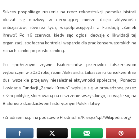
Sukces pospolitego ruszenia na rzecz rekonstrukcji pomnika historii
okazał się możliwy w decydującej mierze dzięki aktywności
entuzjastów, również tych, współpracujących z Fundacją „Zamek
Krewo”. Po 16 czerwca, kiedy sąd ogłosi decyzję o likwidacji tej
organizacji, społeczna kontrola i wsparcie dla prac konserwatorskich na
ruinach zamku po prostu zanikną.
Po społecznym zrywie Białorusinów przeciwko fałszerstwom
wyborczym w 2020 roku, reżim Aleksandra Łukaszenki konsekwentnie
dusi wszelkie przejawy niezależnej aktywności społecznej. Ponadto
likwidacja Fundacji „Zamek Krewo” wpisuje się w prowadzoną przez
reżim politykę, skierowaną na niszczenie wszystkiego, co wiąże się na
Białorusi z dziedzictwem historycznym Polski i Litwy.
/Znadniemna.pl na podstawie Hrodna.life/Kresy24.pl/Wikipedia.org/