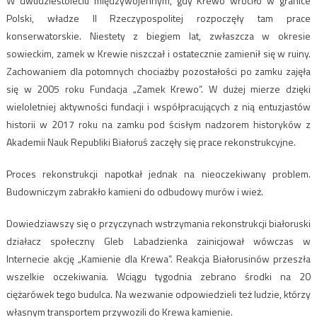
W dwudziestoleciu międzywojennym, gdy Krewo wróciło w granice
Polski, władze II Rzeczypospolitej rozpoczęły tam prace
konserwatorskie. Niestety z biegiem lat, zwłaszcza w okresie
sowieckim, zamek w Krewie niszczał i ostatecznie zamienił się w ruiny.
Zachowaniem dla potomnych chociażby pozostałości po zamku zajęła
się w 2005 roku Fundacja „Zamek Krewo”. W dużej mierze dzięki
wieloletniej aktywności fundacji i współpracujących z nią entuzjastów
historii w 2017 roku na zamku pod ścisłym nadzorem historyków z
Akademii Nauk Republiki Białoruś zaczęły się prace rekonstrukcyjne.
Proces rekonstrukcji napotkał jednak na nieoczekiwany problem.
Budowniczym zabrakło kamieni do odbudowy murów i wież.
Dowiedziawszy się o przyczynach wstrzymania rekonstrukcji białoruski
działacz społeczny Gleb Labadzienka zainicjował wówczas w
Internecie akcję „Kamienie dla Krewa”. Reakcja Białorusinów przeszła
wszelkie oczekiwania. Wciągu tygodnia zebrano środki na 20
ciężarówek tego budulca. Na wezwanie odpowiedzieli też ludzie, którzy
własnym transportem przywozili do Krewa kamienie.