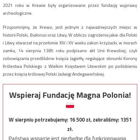
2021 roku w Krewie były organizowane przez fundację wyprawy
archeologiczne.
Przypomnijmy, że Krewo, jest jednym z najważniejszych miejsc w
historii Polski, Białorusi oraz Litwy. W obliczu zagrożenia jakie dla Polski
i Litwy stwarzał na przełomie XIV i XV wieku zakon krzyżacki, w murach
zamku, 14 sierpnia 1385 roku podpisano akt Unii Krewskiej, czyli
zobowiązania przedślubne księcia Jagiełły, regulujące stosunki Korony
Królestwa Polskiego z Wielkim Księstwem Litewskim po poślubieniu
przez księcia królowej Polski Jadwigi Andegaweńskiej.
Wspieraj Fundację Magna Polonia!
W sierpniu potrzebujemy:
16 500
zł, zebraliśmy:
1351
zł.
Państwa wsparcie jest niezbędne dla funkcjonowania