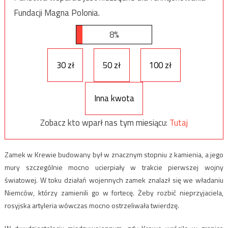
Fundacji Magna Polonia.
8%
30 zł
50 zł
100 zł
Inna kwota
Zobacz kto wparł nas tym miesiącu:
Tutaj
Zamek w Krewie budowany był w znacznym stopniu z kamienia, a jego
mury szczególnie mocno ucierpiały w trakcie pierwszej wojny
światowej. W toku działań wojennych zamek znalazł się we władaniu
Niemców, którzy zamienili go w fortecę. Żeby rozbić nieprzyjaciela,
rosyjska artyleria wówczas mocno ostrzeliwała twierdzę.