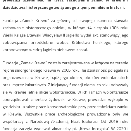
dziedzictwa historycznego związanego z tym pomnikiem historii.
Fundacja „Zamek Krewo” za główny cel swojego istnienia stawiała
zachowanie historycznego obiektu, w którym 14 sierpnia 1385 roku
Wielki Książe Litewski Władysław II Jagiełło wydał akt, stanowiący jego
zobowiązania przedślubne wobec Królestwa Polskiego, którego
koronowanym władcą Jagiełło niebawem został.
Fundacja „Zamek Krewo” została zarejestrowana w leżącym na terenie
rejonu smorgońskiego Krewie w 2005 roku. Jej działalność polegała na
organizowaniu w Krewie, bądź jego okolicy, obozów wolontariackich
oraz imprez kulturalnych. Z inicjatywy fundacji niemal co roku odbywały
się w Krewie letnie akcje wolontariackie. W ich ramach wolontariusze
uporządkowali cmentarz żydowski w Krewie, prowadzili wykopki w
grodzisku i a także prace konserwatorskie przy pozostałościach zamku
w Krewie. Wszystkie prace archeologiczne prowadzone były we
współpracy z Narodową Akademią Nauk Białorusi. Od 2018 roku
fundacja zaczęła wydawać almanachy pt. „Kreva Incognita”. W 2020 i