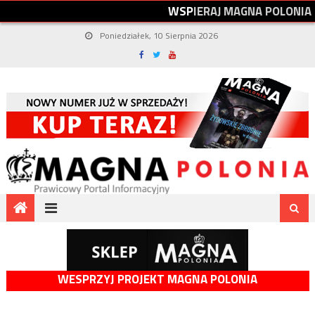
W
S
P
I
E
R
A
J
M
A
G
N
A
P
O
L
O
N
I
A
Poniedziałek, 10 Sierpnia 2026
WESPRZYJ PROJEKT MAGNA POLONIA