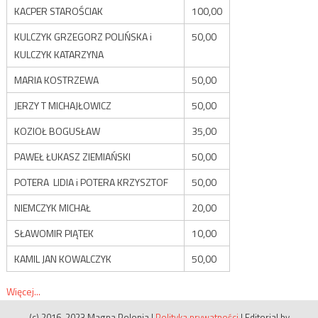
KACPER STAROŚCIAK
100,00
KULCZYK GRZEGORZ POLIŃSKA i
50,00
KULCZYK KATARZYNA
MARIA KOSTRZEWA
50,00
JERZY T MICHAJŁOWICZ
50,00
KOZIOŁ BOGUSŁAW
35,00
PAWEŁ ŁUKASZ ZIEMIAŃSKI
50,00
POTERA LIDIA i POTERA KRZYSZTOF
50,00
NIEMCZYK MICHAŁ
20,00
SŁAWOMIR PIĄTEK
10,00
KAMIL JAN KOWALCZYK
50,00
Więcej...
(c) 2016-2023 Magna Polonia
|
Polityka prywatności
|
Editorial by