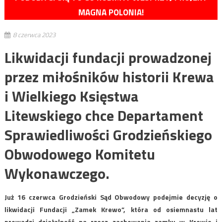
MAGNA POLONIA!
8 czerwca 2023
Likwidacji fundacji prowadzonej
przez miłośników historii Krewa
i Wielkiego Księstwa
Litewskiego chce Departament
Sprawiedliwości Grodzieńskiego
Obwodowego Komitetu
Wykonawczego.
Już 16 czerwca Grodzieński Sąd Obwodowy podejmie decyzję o
likwidacji Fundacji „Zamek Krewo”, która od osiemnastu lat
prowadzi działalność na rzecz zachowania zamku w Krewie i