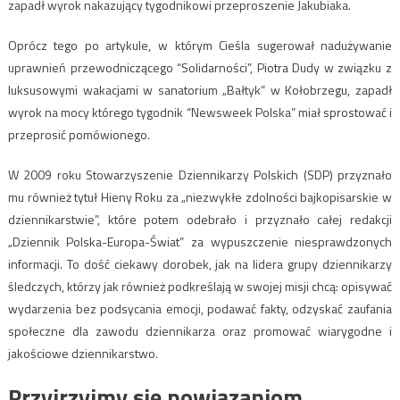
zapadł wyrok nakazujący tygodnikowi przeproszenie Jakubiaka.
Oprócz tego po artykule, w którym Cieśla sugerował nadużywanie
uprawnień przewodniczącego “Solidarności”, Piotra Dudy w związku z
luksusowymi wakacjami w sanatorium „Bałtyk” w Kołobrzegu, zapadł
wyrok na mocy którego tygodnik “Newsweek Polska” miał sprostować i
przeprosić pomówionego.
W 2009 roku Stowarzyszenie Dziennikarzy Polskich (SDP) przyznało
mu również tytuł Hieny Roku za „niezwykłe zdolności bajkopisarskie w
dziennikarstwie”, które potem odebrało i przyznało całej redakcji
„Dziennik Polska-Europa-Świat” za wypuszczenie niesprawdzonych
informacji. To dość ciekawy dorobek, jak na lidera grupy dziennikarzy
śledczych, którzy jak również podkreślają w swojej misji chcą: opisywać
wydarzenia bez podsycania emocji, podawać fakty, odzyskać zaufania
społeczne dla zawodu dziennikarza oraz promować wiarygodne i
jakościowe dziennikarstwo.
Przyjrzyjmy się powiązaniom