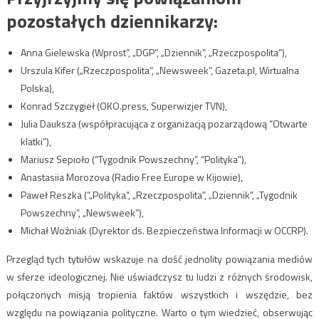
pozostałych dziennikarzy:
Anna Gielewska (Wprost”, „DGP”, „Dziennik”, „Rzeczpospolita”),
Urszula Kifer („Rzeczpospolita”, „Newsweek”, Gazeta.pl, Wirtualna
Polska),
Konrad Szczygieł (OKO.press, Superwizjer TVN),
Julia Dauksza (współpracująca z organizacją pozarządową “Otwarte
klatki”),
Mariusz Sepioło (“Tygodnik Powszechny”, “Polityka”),
Anastasiia Morozova (Radio Free Europe w Kijowie),
Paweł Reszka (“„Polityka”, „Rzeczpospolita”, „Dziennik”, „Tygodnik
Powszechny”, „Newsweek”),
Michał Woźniak (Dyrektor ds. Bezpieczeństwa Informacji w OCCRP).
Przegląd tych tytułów wskazuje na dość jednolity powiązania mediów
w sferze ideologicznej. Nie uświadczysz tu ludzi z różnych środowisk,
połączonych misją tropienia faktów wszystkich i wszędzie, bez
względu na powiązania polityczne. Warto o tym wiedzieć, obserwując