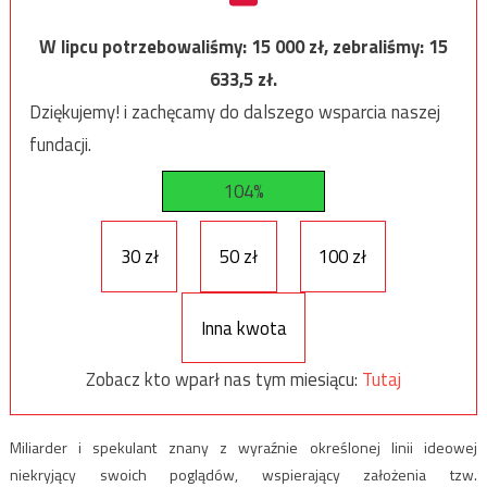
W lipcu potrzebowaliśmy:
15 000
zł, zebraliśmy:
15
633,5
zł.
Dziękujemy! i zachęcamy do dalszego wsparcia naszej
fundacji.
104%
30 zł
50 zł
100 zł
Inna kwota
Zobacz kto wparł nas tym miesiącu:
Tutaj
Miliarder i spekulant znany z wyraźnie określonej linii ideowej
niekryjący swoich poglądów, wspierający założenia tzw.