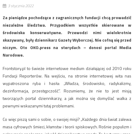
3 stycznia 2022
Za pieniądze pochodzące z zagranicznych fundacji chcą prowadzić
niezależne śledztwa. Przypadkiem wszystkie skierowane w
środowiska konserwatywne. Przewodzi nimi wielokrotnie
skazywany, były dziennikarz Gazety Wyborczej. Nie cofną się przed
niczym. Oto OKO.press na sterydach – donosi portal Media
Narodowe.
Frontstory.pl to świeże internetowe medium działającej od 2010 roku
Fundacji Reporterów. Na wejściu, na stronie internetowej wita nas
wypatroszona ryba i hasła: „Władza, środowisko, radykalizmy,
dezinformacja, przestępczość”. Rozumiemy, że nie to jest misją
tworzących portal dziennikarzy, a jak można się domyślać walka z
pewnymi wskazanymi tutaj problemami.
Co więc piszą sami o sobie, o swojej misji? „Każdego dnia świat zalewa
masa cyfrowych śmieci, kłamstw i teorii spiskowych. Rośnie populizm i