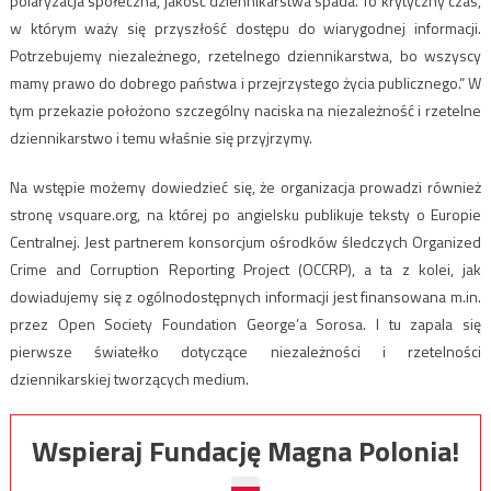
polaryzacja społeczna, jakość dziennikarstwa spada. To krytyczny czas,
w którym waży się przyszłość dostępu do wiarygodnej informacji.
Potrzebujemy niezależnego, rzetelnego dziennikarstwa, bo wszyscy
mamy prawo do dobrego państwa i przejrzystego życia publicznego.” W
tym przekazie położono szczególny naciska na niezależność i rzetelne
dziennikarstwo i temu właśnie się przyjrzymy.
Na wstępie możemy dowiedzieć się, że organizacja prowadzi również
stronę vsquare.org, na której po angielsku publikuje teksty o Europie
Centralnej. Jest partnerem konsorcjum ośrodków śledczych Organized
Crime and Corruption Reporting Project (OCCRP), a ta z kolei, jak
dowiadujemy się z ogólnodostępnych informacji jest finansowana m.in.
przez Open Society Foundation George’a Sorosa. I tu zapala się
pierwsze światełko dotyczące niezależności i rzetelności
dziennikarskiej tworzących medium.
Wspieraj Fundację Magna Polonia!