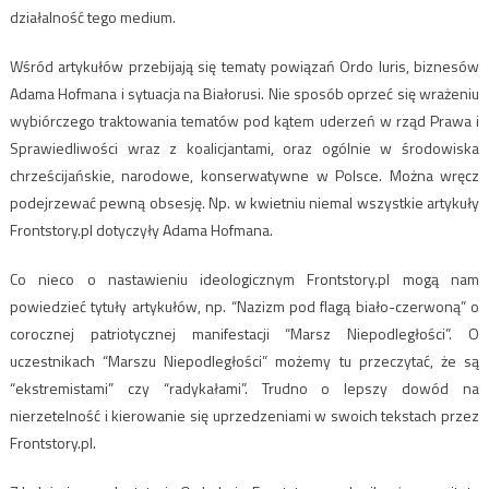
działalność tego medium.
Wśród artykułów przebijają się tematy powiązań Ordo Iuris, biznesów
Adama Hofmana i sytuacja na Białorusi. Nie sposób oprzeć się wrażeniu
wybiórczego traktowania tematów pod kątem uderzeń w rząd Prawa i
Sprawiedliwości wraz z koalicjantami, oraz ogólnie w środowiska
chrześcijańskie, narodowe, konserwatywne w Polsce. Można wręcz
podejrzewać pewną obsesję. Np. w kwietniu niemal wszystkie artykuły
Frontstory.pl dotyczyły Adama Hofmana.
Co nieco o nastawieniu ideologicznym Frontstory.pl mogą nam
powiedzieć tytuły artykułów, np. “Nazizm pod flagą biało-czerwoną” o
corocznej patriotycznej manifestacji “Marsz Niepodległości”. O
uczestnikach “Marszu Niepodległości” możemy tu przeczytać, że są
“ekstremistami” czy “radykałami”. Trudno o lepszy dowód na
nierzetelność i kierowanie się uprzedzeniami w swoich tekstach przez
Frontstory.pl.