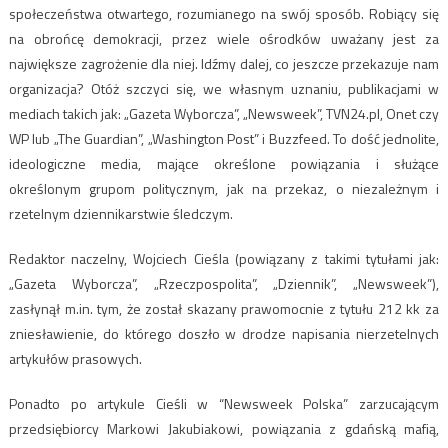
społeczeństwa otwartego, rozumianego na swój sposób. Robiący się
na obrońcę demokracji, przez wiele ośrodków uważany jest za
największe zagrożenie dla niej. Idźmy dalej, co jeszcze przekazuje nam
organizacja? Otóż szczyci się, we własnym uznaniu, publikacjami w
mediach takich jak: „Gazeta Wyborcza”, „Newsweek”, TVN24.pl, Onet czy
WP lub „The Guardian”, „Washington Post” i Buzzfeed. To dość jednolite,
ideologiczne media, mające określone powiązania i służące
określonym grupom politycznym, jak na przekaz, o niezależnym i
rzetelnym dziennikarstwie śledczym.
Redaktor naczelny, Wojciech Cieśla (powiązany z takimi tytułami jak:
„Gazeta Wyborcza”, „Rzeczpospolita”, „Dziennik”, „Newsweek”),
zasłynął m.in. tym, że został skazany prawomocnie z tytułu 212 kk za
zniesławienie, do którego doszło w drodze napisania nierzetelnych
artykułów prasowych.
Ponadto po artykule Cieśli w “Newsweek Polska” zarzucającym
przedsiębiorcy Markowi Jakubiakowi, powiązania z gdańską mafią,