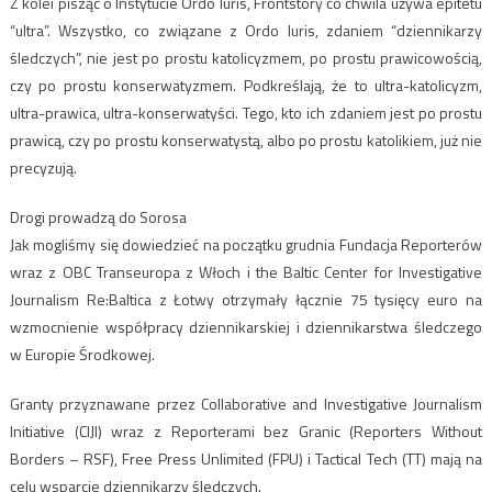
Z kolei pisząc o Instytucie Ordo Iuris, Frontstory co chwila używa epitetu
“ultra”. Wszystko, co związane z Ordo Iuris, zdaniem “dziennikarzy
śledczych”, nie jest po prostu katolicyzmem, po prostu prawicowością,
czy po prostu konserwatyzmem. Podkreślają, że to ultra-katolicyzm,
ultra-prawica, ultra-konserwatyści. Tego, kto ich zdaniem jest po prostu
prawicą, czy po prostu konserwatystą, albo po prostu katolikiem, już nie
precyzują.
Drogi prowadzą do Sorosa
Jak mogliśmy się dowiedzieć na początku grudnia Fundacja Reporterów
wraz z OBC Transeuropa z Włoch i the Baltic Center for Investigative
Journalism Re:Baltica z Łotwy otrzymały łącznie 75 tysięcy euro na
wzmocnienie współpracy dziennikarskiej i dziennikarstwa śledczego
w Europie Środkowej.
Granty przyznawane przez Collaborative and Investigative Journalism
Initiative (CIJI) wraz z Reporterami bez Granic (Reporters Without
Borders – RSF), Free Press Unlimited (FPU) i Tactical Tech (TT) mają na
celu wsparcie dziennikarzy śledczych.