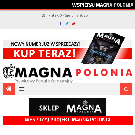
W
S
P
I
E
R
A
J
M
A
G
N
A
P
O
L
O
N
I
A
Piątek, 07 Sierpnia 2026
WESPRZYJ PROJEKT MAGNA POLONIA