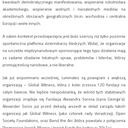
kwestiach demokratycznego manifestowania, wspieranie szkolnictwa
akademickiego, wspieranie wolnych i niezależnych mediów na
określonych obszarach geograficznych (m.in. wschodnia i centralna
Europa) i wiele innych.
A zatem kontekst przedsięwzięcia jest dużo szerszy niż tylko pozornie
spontaniczna platforma dziennikarzy śledczych. Widać, że organizacje
na szczeblu międzynarodowym sponsorujące tego typu działania mają
za zadanie zbadanie lokalnych spraw, problemów i liderów, którzy
promują treścią narodowe, a nie liberalne.
Jak już wspomniano wcześniej, Luminates są powiązani z większą
organizacją – Global Witness, która z kolei zrzesza 120 fundacji na
całym świecie. Nie będzie niespodzianką, że wśród tych statutowych
organizacji znajduje się Fundacja Alexandra Sorosa (syna George’a).
Alexander Soros już przed dekadą wszedł w skład zarządu takich
organizacji jak Global Witness (jako członek rady doradczej), Open
Society Foundations, oraz Bend the Arc (która powstała z połączenia
Progressive Jewish Alliance i Jewish Funds for Justice w 2012 r.).