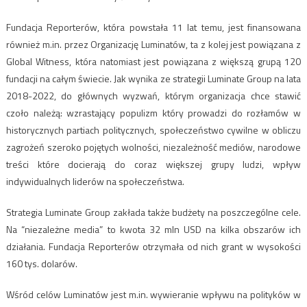
Fundacja Reporterów, która powstała 11 lat temu, jest finansowana
również m.in. przez Organizację Luminatów, ta z kolej jest powiązana z
Global Witness, która natomiast jest powiązana z większą grupą 120
fundacji na całym świecie. Jak wynika ze strategii Luminate Group na lata
2018-2022, do głównych wyzwań, którym organizacja chce stawić
czoło należą: wzrastający populizm który prowadzi do rozłamów w
historycznych partiach politycznych, społeczeństwo cywilne w obliczu
zagrożeń szeroko pojętych wolności, niezależność mediów, narodowe
treści które docierają do coraz większej grupy ludzi, wpływ
indywidualnych liderów na społeczeństwa.
Strategia Luminate Group zakłada także budżety na poszczególne cele.
Na “niezależne media” to kwota 32 mln USD na kilka obszarów ich
działania. Fundacja Reporterów otrzymała od nich grant w wysokości
160 tys. dolarów.
Wśród celów Luminatów jest m.in. wywieranie wpływu na polityków w