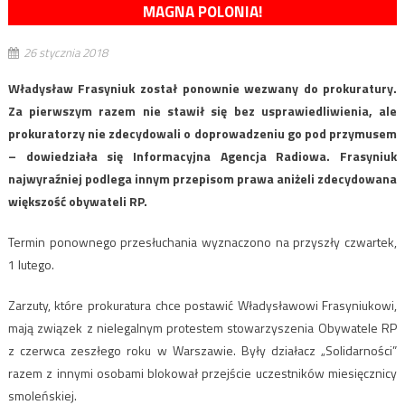
MAGNA POLONIA!
26 stycznia 2018
Władysław Frasyniuk został ponownie wezwany do prokuratury.
Za pierwszym razem nie stawił się bez usprawiedliwienia, ale
prokuratorzy nie zdecydowali o doprowadzeniu go pod przymusem
– dowiedziała się Informacyjna Agencja Radiowa. Frasyniuk
najwyraźniej podlega innym przepisom prawa aniżeli zdecydowana
większość obywateli RP.
Termin ponownego przesłuchania wyznaczono na przyszły czwartek,
1 lutego.
Zarzuty, które prokuratura chce postawić Władysławowi Frasyniukowi,
mają związek z nielegalnym protestem stowarzyszenia Obywatele RP
z czerwca zeszłego roku w Warszawie. Były działacz „Solidarności”
razem z innymi osobami blokował przejście uczestników miesięcznicy
smoleńskiej.