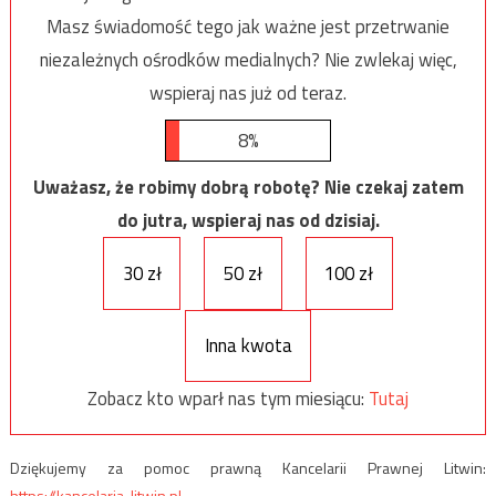
Masz świadomość tego jak ważne jest przetrwanie
niezależnych ośrodków medialnych? Nie zwlekaj więc,
wspieraj nas już od teraz.
8%
Uważasz, że robimy dobrą robotę? Nie czekaj zatem
do jutra, wspieraj nas od dzisiaj.
30 zł
50 zł
100 zł
Inna kwota
Zobacz kto wparł nas tym miesiącu:
Tutaj
Dziękujemy za pomoc prawną Kancelarii Prawnej Litwin:
https://kancelaria-litwin.pl