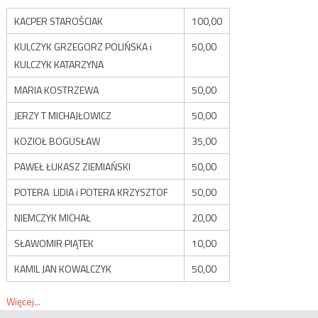
KACPER STAROŚCIAK
100,00
KULCZYK GRZEGORZ POLIŃSKA i
50,00
KULCZYK KATARZYNA
MARIA KOSTRZEWA
50,00
JERZY T MICHAJŁOWICZ
50,00
KOZIOŁ BOGUSŁAW
35,00
PAWEŁ ŁUKASZ ZIEMIAŃSKI
50,00
POTERA LIDIA i POTERA KRZYSZTOF
50,00
NIEMCZYK MICHAŁ
20,00
SŁAWOMIR PIĄTEK
10,00
KAMIL JAN KOWALCZYK
50,00
Więcej...