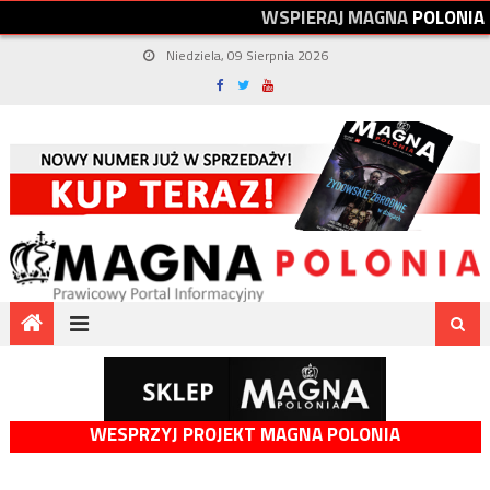
W
S
P
I
E
R
A
J
M
A
G
N
A
P
O
L
O
N
I
A
Niedziela, 09 Sierpnia 2026
WESPRZYJ PROJEKT MAGNA POLONIA