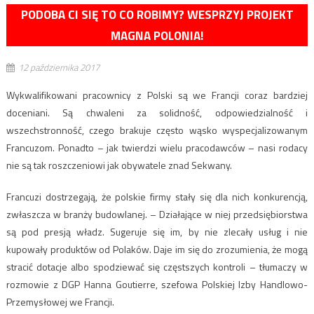
PODOBA CI SIĘ TO CO ROBIMY? WESPRZYJ PROJEKT
MAGNA POLONIA!
12 października 2017
Wykwalifikowani pracownicy z Polski są we Francji coraz bardziej
doceniani. Są chwaleni za solidność, odpowiedzialność i
wszechstronność, czego brakuje często wąsko wyspecjalizowanym
Francuzom. Ponadto – jak twierdzi wielu pracodawców – nasi rodacy
nie są tak roszczeniowi jak obywatele znad Sekwany.
Francuzi dostrzegają, że polskie firmy stały się dla nich konkurencją,
zwłaszcza w branży budowlanej. – Działające w niej przedsiębiorstwa
są pod presją władz. Sugeruje się im, by nie zlecały usług i nie
kupowały produktów od Polaków. Daje im się do zrozumienia, że mogą
stracić dotacje albo spodziewać się częstszych kontroli – tłumaczy w
rozmowie z DGP Hanna Goutierre, szefowa Polskiej Izby Handlowo-
Przemysłowej we Francji.