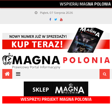
W
S
P
I
E
R
A
J
M
A
G
N
A
P
O
L
O
N
I
A
Piątek, 07 Sierpnia 2026
WESPRZYJ PROJEKT MAGNA POLONIA