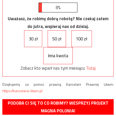
8%
Uważasz, że robimy dobrą robotę? Nie czekaj zatem
do jutra, wspieraj nas od dzisiaj.
30 zł
50 zł
100 zł
Inna kwota
Zobacz kto wparł nas tym miesiącu:
Tutaj
Dziękujemy za pomoc prawną Kancelarii Prawnej Litwin:
https://kancelaria-litwin.pl
PODOBA CI SIĘ TO CO ROBIMY? WESPRZYJ PROJEKT
MAGNA POLONIA!