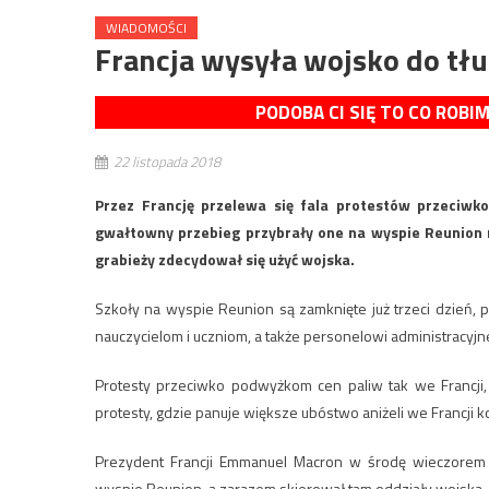
WIADOMOŚCI
Francja wysyła wojsko do tł
PODOBA CI SIĘ TO CO ROBI
22 listopada 2018
Przez Francję przelewa się fala protestów przeciw
gwałtowny przebieg przybrały one na wyspie Reunion n
grabieży zdecydował się użyć wojska.
Szkoły na wyspie Reunion są zamknięte już trzeci dzień, 
nauczycielom i uczniom, a także personelowi administracyj
Protesty przeciwko podwyżkom cen paliw tak we Francji, 
protesty, gdzie panuje większe ubóstwo aniżeli we Francji 
Prezydent Francji Emmanuel Macron w środę wieczorem 
wyspie Reunion, a zarazem skierował tam oddziały wojska, 