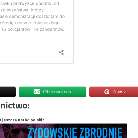
t
Obserwuj nas
Zapisz
nictwo:
t jeszcze naród polski?