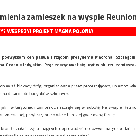
umienia zamieszek na wyspie Reunio
MY? WESPRZYJ PROJEKT MAGNA POLONIA!
ko podwyżkom cen paliwa i rządom prezydenta Macrona. Szczególn
a Oceanie Indyjskim. Rząd zdecydował się użyć w obliczu zamieszek
ponieważ blokady dróg, organizowane przez protestujących, uniemożliwia
nemu dotarcie do budynków szkolnych.
jak i w terytoriach zamorskich zaczęły się w sobotę. Na wyspie Reuni
kontynentalnej, przybrały one o wiele bardziej gwałtowną formę.
bronił działań rządu mających doprowadzić do ożywienia gospodarki 
podkreślając, że przemoc jest „nieakceptowalna”.