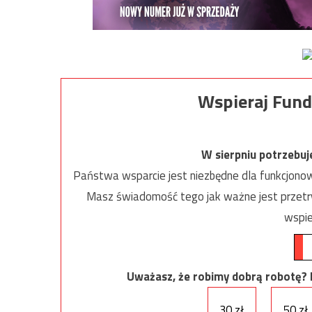
Wspieraj Fund
W sierpniu potrzebu
Państwa wsparcie jest niezbędne dla funkcjonow
Masz świadomość tego jak ważne jest przetrw
wspie
Uważasz, że robimy dobrą robotę? Ni
30 zł
50 zł