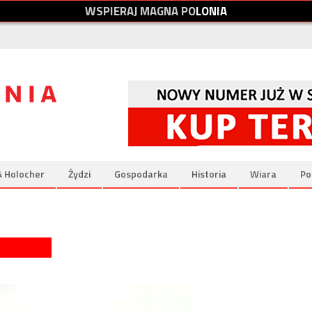
W
S
P
I
E
R
A
J
M
A
G
N
A
P
O
L
O
N
I
A
& Holocher
Żydzi
Gospodarka
Historia
Wiara
Po