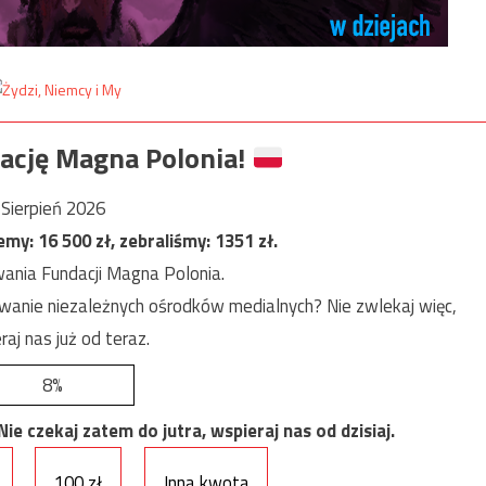
ację Magna Polonia!
Sierpień 2026
jemy:
16 500
zł, zebraliśmy:
1351
zł.
ania Fundacji Magna Polonia.
anie niezależnych ośrodków medialnych? Nie zwlekaj więc,
raj nas już od teraz.
8%
e czekaj zatem do jutra, wspieraj nas od dzisiaj.
100 zł
Inna kwota