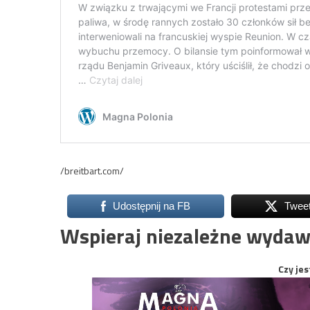
/breitbart.com/
Udostępnij na FB
Twee
Wspieraj niezależne wydaw
Czy jes