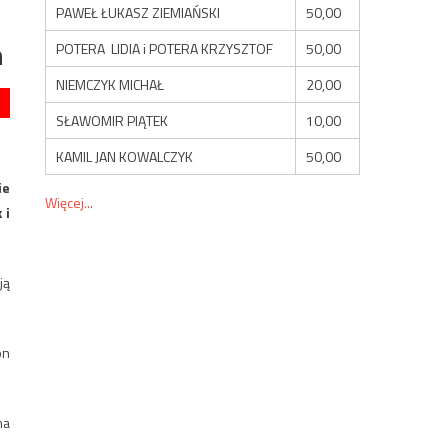
PAWEŁ ŁUKASZ ZIEMIAŃSKI
50,00
n
POTERA LIDIA i POTERA KRZYSZTOF
50,00
NIEMCZYK MICHAŁ
20,00
SŁAWOMIR PIĄTEK
10,00
KAMIL JAN KOWALCZYK
50,00
ie
Więcej...
 i
ją
on
na