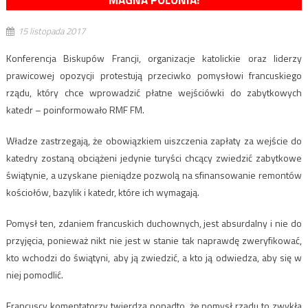
MAGNA POLONIA!
15 listopada 2017
Konferencja Biskupów Francji, organizacje katolickie oraz liderzy
prawicowej opozycji protestują przeciwko pomysłowi francuskiego
rządu, który chce wprowadzić płatne wejściówki do zabytkowych
katedr – poinformowało RMF FM.
Władze zastrzegają, że obowiązkiem uiszczenia zapłaty za wejście do
katedry zostaną obciążeni jedynie turyści chcący zwiedzić zabytkowe
świątynie, a uzyskane pieniądze pozwolą na sfinansowanie remontów
kościołów, bazylik i katedr, które ich wymagają.
Pomysł ten, zdaniem francuskich duchownych, jest absurdalny i nie do
przyjęcia, ponieważ nikt nie jest w stanie tak naprawdę zweryfikować,
kto wchodzi do świątyni, aby ją zwiedzić, a kto ją odwiedza, aby się w
niej pomodlić.
Francuscy komentatorzy twierdzą ponadto, że pomysł rządu to zwykła