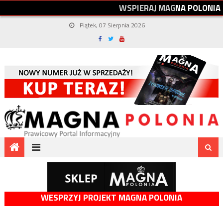
W
S
P
I
E
R
A
J
M
A
G
N
A
P
O
L
O
N
I
A
Piątek, 07 Sierpnia 2026
WESPRZYJ PROJEKT MAGNA POLONIA