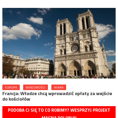
EUROPA
WIADOMOŚCI
WIARA
Francja: Władze chcą wprowadzić opłaty za wejście
do kościołów
PODOBA CI SIĘ TO CO ROBIMY? WESPRZYJ PROJEKT