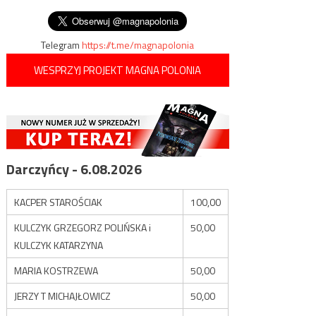
reklamę promującą islam
Telegram
https://t.me/magnapolonia
WESPRZYJ PROJEKT MAGNA POLONIA
Darczyńcy - 6.08.2026
KACPER STAROŚCIAK
100,00
KULCZYK GRZEGORZ POLIŃSKA i
50,00
KULCZYK KATARZYNA
MARIA KOSTRZEWA
50,00
JERZY T MICHAJŁOWICZ
50,00