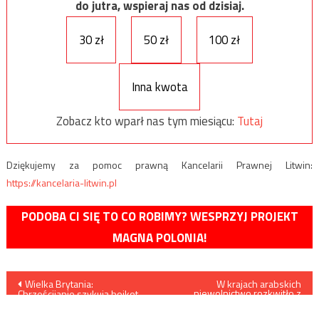
do jutra, wspieraj nas od dzisiaj.
30 zł
50 zł
100 zł
Inna kwota
Zobacz kto wparł nas tym miesiącu:
Tutaj
Dziękujemy za pomoc prawną Kancelarii Prawnej Litwin:
https://kancelaria-litwin.pl
PODOBA CI SIĘ TO CO ROBIMY? WESPRZYJ PROJEKT
MAGNA POLONIA!
Nawigacja
Wielka Brytania:
W krajach arabskich
niewolnictwo rozkwitło z
Chrześcijanie szykują bojkot
nową siłą
wpisu
sieci sklepów Tesco w
odpowiedzi na świąteczną