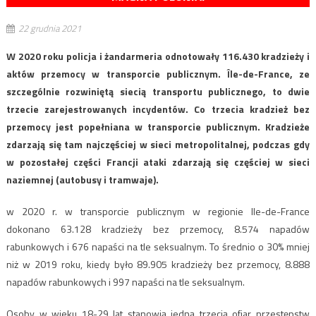
22 grudnia 2021
W 2020 roku policja i żandarmeria odnotowały 116.430 kradzieży i
aktów przemocy w transporcie publicznym. Île-de-France, ze
szczególnie rozwiniętą siecią transportu publicznego, to dwie
trzecie zarejestrowanych incydentów. Co trzecia kradzież bez
przemocy jest popełniana w transporcie publicznym. Kradzieże
zdarzają się tam najczęściej w sieci metropolitalnej, podczas gdy
w pozostałej części Francji ataki zdarzają się częściej w sieci
naziemnej (autobusy i tramwaje).
w 2020 r. w transporcie publicznym w regionie Ile-de-France
dokonano 63.128 kradzieży bez przemocy, 8.574 napadów
rabunkowych i 676 napaści na tle seksualnym. To średnio o 30% mniej
niż w 2019 roku, kiedy było 89.905 kradzieży bez przemocy, 8.888
napadów rabunkowych i 997 napaści na tle seksualnym.
Osoby w wieku 18-29 lat stanowią jedną trzecią ofiar przestępstw