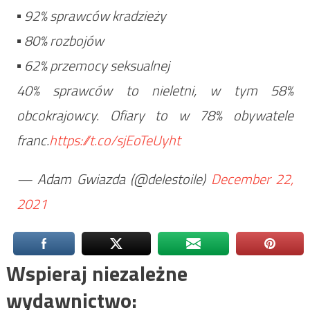
▪️ 92% sprawców kradzieży
▪️ 80% rozbojów
▪️ 62% przemocy seksualnej
40% sprawców to nieletni, w tym 58%
obcokrajowcy. Ofiary to w 78% obywatele
franc.
https://t.co/sjEoTeUyht
— Adam Gwiazda (@delestoile)
December 22,
2021
Wspieraj niezależne
wydawnictwo: