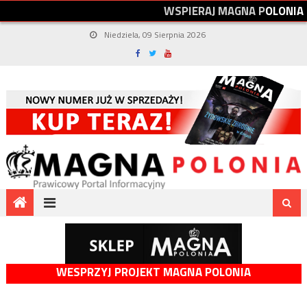
W
S
P
I
E
R
A
J
M
A
G
N
A
P
O
L
O
N
I
A
Niedziela, 09 Sierpnia 2026
WESPRZYJ PROJEKT MAGNA POLONIA