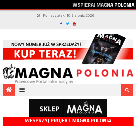
W
S
P
I
E
R
A
J
M
A
G
N
A
P
O
L
O
N
I
A
Poniedziałek, 10 Sierpnia 2026
WESPRZYJ PROJEKT MAGNA POLONIA