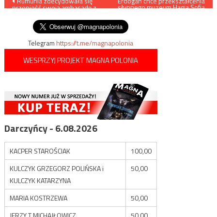
Nawigacja
Rumunia zdecydowała się
Erdogan chce przekształcenia
słynnego muzeum Hagia Sofia
przenieść swoją ambasadę z
w meczet
wpisu
Tel Awiwu do Jerozolimy
Telegram
https://t.me/magnapolonia
WESPRZYJ PROJEKT MAGNA POLONIA
Darczyńcy - 6.08.2026
KACPER STAROŚCIAK
100,00
KULCZYK GRZEGORZ POLIŃSKA i
50,00
KULCZYK KATARZYNA
MARIA KOSTRZEWA
50,00
JERZY T MICHAJŁOWICZ
50,00