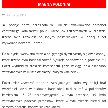
MAGNA POLONIA!
25 marca 2019
Jak podaje portal nczas.com w Tuluzie ewakuowano personel
centralnego komisariatu policji. Także 26 zatrzymanych w areszcie
trzeba było rozwieść po innych posterunkach. W jednej z cel
wywołano bowiem… pożar.
Do budynku wezwano straż, a od gęstego dymu zatruły się dwie osoby,
które trzeba było hospitalizować. Sytuację opanowano o godzinie 21.
Pożar wybuchł w areszcie komisariatu, gdzie w ciągu dnia osadzano
zatrzymanych w Tuluzie działaczy „żółtych kamizelek”.
Pożar miał wywołać jeden z zatrzymanych, który wg policji brał
wcześniej udział w budowie barykady i miał rzucać w policjantów
kamieniami. Z 26 przebywających w tym areszcie, 19 było
zatrzymanych podczas protestów, które w tym mieście niemal od
samego początku kończą się „zadymami”.