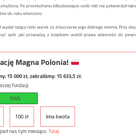
zmyślona. Po przesłuchaniu kilkudziesięciu osób nikt nie potwierdził taki
dzie ub. roku umorzono.
d wydał rażąco niski wyrok za zniszczenie jego dobrego imienia. Przy okaz
być spór jaki prowadzą z księdzem wokół prawa własności do pewn
ację Magna Polonia!
my:
15 000
zł, zebraliśmy:
15 633,5
zł.
szej fundacji.
104%
100 zł
Inna kwota
parł nas tym miesiącu:
Tutaj