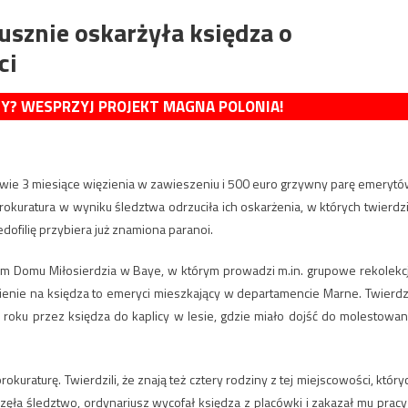
usznie oskarżyła księdza o
ci
MY? WESPRZYJ PROJEKT MAGNA POLONIA!
edwie 3 miesiące więzienia w zawieszeniu i 500 euro grzywny parę emerytó
Prokuratura w wyniku śledztwa odrzuciła ich oskarżenia, w których twierdzil
dofilię przybiera już znamiona paranoi.
iem Domu Miłosierdzia w Baye, w którym prowadzi m.in. grupowe rekolekc
esienie na księdza to emeryci mieszkający w departamencie Marne. Twierdzi
oku przez księdza do kaplicy w lesie, gdzie miało dojść do molestowan
raturę. Twierdzili, że znają też cztery rodziny z tej miejscowości, który
częła śledztwo, ordynariusz wycofał księdza z placówki i zakazał mu pracy