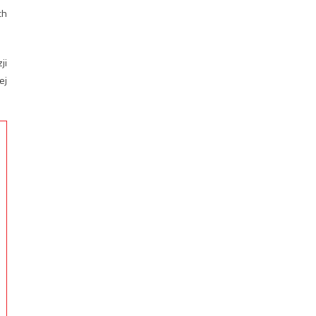
ch
ji
ej