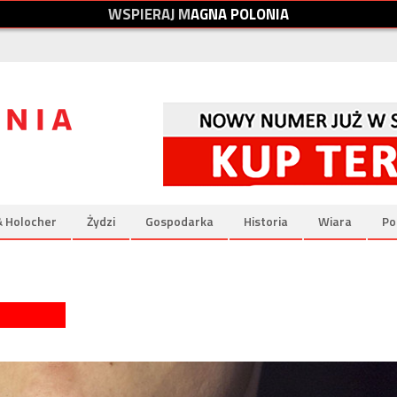
W
S
P
I
E
R
A
J
M
A
G
N
A
P
O
L
O
N
I
A
& Holocher
Żydzi
Gospodarka
Historia
Wiara
Po