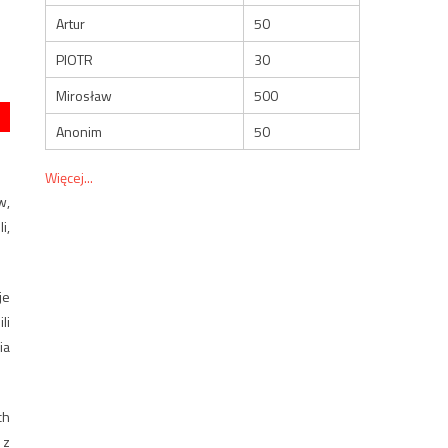
Artur
50
PIOTR
30
Mirosław
500
Anonim
50
Więcej...
w,
i,
je
li
ia
ch
 z