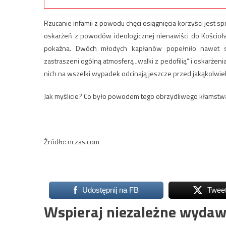
Rzucanie infamii z powodu chęci osiągnięcia korzyści jest 
oskarżeń z powodów ideologicznej nienawiści do Kościoła
pokaźna. Dwóch młodych kapłanów popełniło nawet sa
zastraszeni ogólną atmosferą „walki z pedofilią” i oskarżen
nich na wszelki wypadek odcinają jeszcze przed jakąkolwie
Jak myślicie? Co było powodem tego obrzydliwego kłamst
Źródło: nczas.com
Udostępnij na FB
Twee
Wspieraj niezależne wydaw