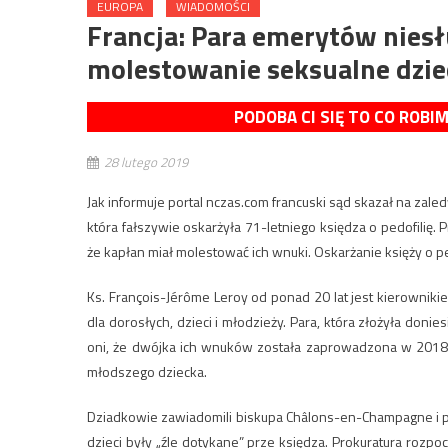
EUROPA
WIADOMOŚCI
Francja: Para emerytów niesł
molestowanie seksualne dzie
PODOBA CI SIĘ TO CO ROBI
28 lutego 2019
Jak informuje portal nczas.com francuski sąd skazał na zal
która fałszywie oskarżyła 71-letniego księdza o pedofilię. 
że kapłan miał molestować ich wnuki. Oskarżanie księży o pe
Ks. François-Jérôme Leroy od ponad 20 lat jest kierownik
dla dorosłych, dzieci i młodzieży. Para, która złożyła doni
oni, że dwójka ich wnuków została zaprowadzona w 2018 r
młodszego dziecka.
Dziadkowie zawiadomili biskupa Châlons-en-Champagne i proku
dzieci były „źle dotykane” prze księdza. Prokuratura rozpo