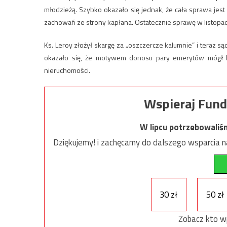
młodzieżą. Szybko okazało się jednak, że cała sprawa jest 
zachowań ze strony kapłana. Ostatecznie sprawę w listopa
Ks. Leroy złożył skargę za „oszczercze kalumnie” i teraz są
okazało się, że motywem donosu pary emerytów mógł 
nieruchomości.
Wspieraj Fund
W lipcu potrzebowaliś
Dziękujemy! i zachęcamy do dalszego wsparcia na
30 zł
50 zł
Zobacz kto w