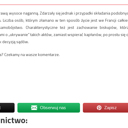
sprawą wysoce naganną. Zdarzały się jednak i przypadki składania podobny
. Liczba osób, którym złamano w ten sposób życie jest we Francji całki
mobójstwo. Charakterystyczne też jest zachowanie biskupów, któr
iami o „ukrywanie” takich aktów, zamiast wspierać kapłanów, po prostu się 
k decyzją sądów.
wa? Czekamy na wasze komentarze.
t
Obserwuj nas
Zapisz
nictwo: