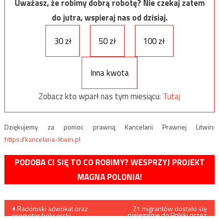
Uważasz, że robimy dobrą robotę? Nie czekaj zatem
do jutra, wspieraj nas od dzisiaj.
30 zł
50 zł
100 zł
Inna kwota
Zobacz kto wparł nas tym miesiącu:
Tutaj
Dziękujemy za pomoc prawną Kancelarii Prawnej Litwin:
https://kancelaria-litwin.pl
PODOBA CI SIĘ TO CO ROBIMY? WESPRZYJ PROJEKT
MAGNA POLONIA!
Nawigacja
Radomski adwokat oraz
21 migrantów dostało się
nielegalnie do Polski przez
promotor bokserski