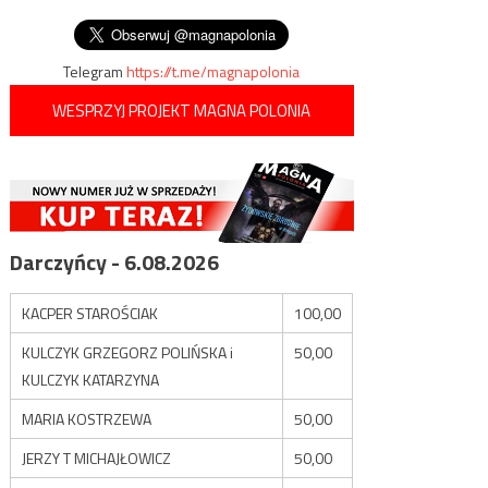
płyciznę na rzece Świsłocz
wpisu
zatrzymani przez CBA
Telegram
https://t.me/magnapolonia
WESPRZYJ PROJEKT MAGNA POLONIA
Darczyńcy - 6.08.2026
KACPER STAROŚCIAK
100,00
KULCZYK GRZEGORZ POLIŃSKA i
50,00
KULCZYK KATARZYNA
MARIA KOSTRZEWA
50,00
JERZY T MICHAJŁOWICZ
50,00