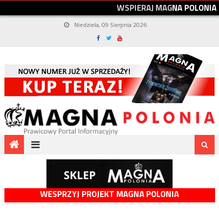
W
S
P
I
E
R
A
J
M
A
G
N
A
P
O
L
O
N
I
A
Niedziela, 09 Sierpnia 2026
WESPRZYJ PROJEKT MAGNA POLONIA