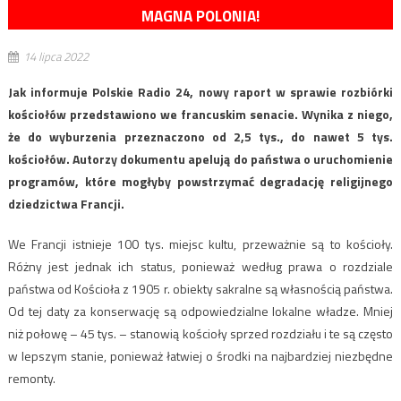
MAGNA POLONIA!
14 lipca 2022
Jak informuje Polskie Radio 24, nowy raport w sprawie rozbiórki
kościołów przedstawiono we francuskim senacie. Wynika z niego,
że do wyburzenia przeznaczono od 2,5 tys., do nawet 5 tys.
kościołów. Autorzy dokumentu apelują do państwa o uruchomienie
programów, które mogłyby powstrzymać degradację religijnego
dziedzictwa Francji.
We Francji istnieje 100 tys. miejsc kultu, przeważnie są to kościoły.
Różny jest jednak ich status, ponieważ według prawa o rozdziale
państwa od Kościoła z 1905 r. obiekty sakralne są własnością państwa.
Od tej daty za konserwację są odpowiedzialne lokalne władze. Mniej
niż połowę – 45 tys. – stanowią kościoły sprzed rozdziału i te są często
w lepszym stanie, ponieważ łatwiej o środki na najbardziej niezbędne
remonty.