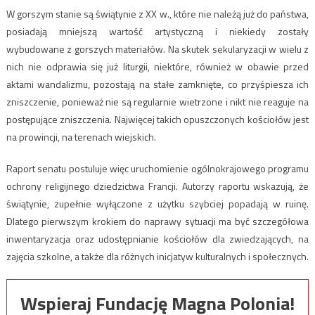
W gorszym stanie są świątynie z XX w., które nie należą już do państwa,
posiadają mniejszą wartość artystyczną i niekiedy zostały
wybudowane z gorszych materiałów. Na skutek sekularyzacji w wielu z
nich nie odprawia się już liturgii, niektóre, również w obawie przed
aktami wandalizmu, pozostają na stałe zamknięte, co przyśpiesza ich
zniszczenie, ponieważ nie są regularnie wietrzone i nikt nie reaguje na
postępujące zniszczenia. Najwięcej takich opuszczonych kościołów jest
na prowincji, na terenach wiejskich.
Raport senatu postuluje więc uruchomienie ogólnokrajowego programu
ochrony religijnego dziedzictwa Francji. Autorzy raportu wskazują, że
świątynie, zupełnie wyłączone z użytku szybciej popadają w ruinę.
Dlatego pierwszym krokiem do naprawy sytuacji ma być szczegółowa
inwentaryzacja oraz udostępnianie kościołów dla zwiedzających, na
zajęcia szkolne, a także dla różnych inicjatyw kulturalnych i społecznych.
Wspieraj Fundację Magna Polonia!