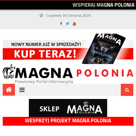
W
S
P
I
E
R
A
J
M
A
G
N
A
P
O
L
O
N
I
A
Czwartek, 06 Sierpnia 2026
WESPRZYJ PROJEKT MAGNA POLONIA