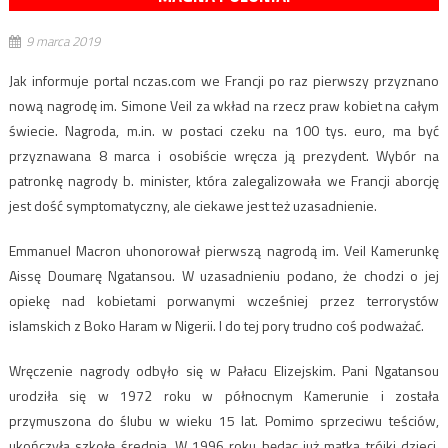
9 marca 2019
Jak informuje portal nczas.com we Francji po raz pierwszy przyznano
nową nagrodę im. Simone Veil za wkład na rzecz praw kobiet na całym
świecie. Nagroda, m.in. w postaci czeku na 100 tys. euro, ma być
przyznawana 8 marca i osobiście wręcza ją prezydent. Wybór na
patronkę nagrody b. minister, która zalegalizowała we Francji aborcję
jest dość symptomatyczny, ale ciekawe jest też uzasadnienie.
Emmanuel Macron uhonorował pierwszą nagrodą im. Veil Kamerunkę
Aissę Doumarę Ngatansou. W uzasadnieniu podano, że chodzi o jej
opiekę nad kobietami porwanymi wcześniej przez terrorystów
islamskich z Boko Haram w Nigerii. I do tej pory trudno coś podważać.
Wręczenie nagrody odbyło się w Pałacu Elizejskim. Pani Ngatansou
urodziła się w 1972 roku w północnym Kamerunie i została
przymuszona do ślubu w wieku 15 lat. Pomimo sprzeciwu teściów,
ukończyła szkołę średnią. W 1996 roku będąc już matką trójki dzieci,