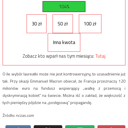
104%
30 zł
50 zł
100 zł
Inna kwota
Zobacz kto wparł nas tym miesiącu:
Tutaj
O ile wybór laureatki może nie jest kontrowersyjny, to uzasadnienie już
tak. Przy okazji Emmanuel Macron obiecał, że Francja przeznaczy 120
milionów euro na fundusz wspierający „walkę z przemocą i
dyskryminacją kobiet” na świecie. Można iść o zakład, że większość z
tych pieniędzy pójdzie na „postępową” propagandę.
Źródło: nczas.com