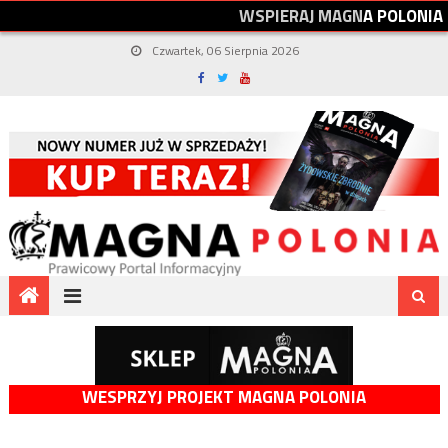
W
S
P
I
E
R
A
J
M
A
G
N
A
P
O
L
O
N
I
A
Czwartek, 06 Sierpnia 2026
WESPRZYJ PROJEKT MAGNA POLONIA