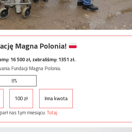
ację Magna Polonia!
jemy:
16 500
zł, zebraliśmy:
1351
zł.
ania Fundacji Magna Polonia.
8%
100 zł
Inna kwota
parł nas tym miesiącu:
Tutaj