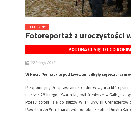
FELIETONY
Fotoreportaż z uroczystości w
PODOBA CI SIĘ TO CO ROBI
27 lutego 2017
W Hucie Pieniackiej pod Lwowem odbyły się wczoraj uroczy
Przypomnijmy, że sprawcami zbrodni, w wyniku której śmier
miejsce 28 lutego 1944 roku, byli żołnierze 4 Galicyjskie
którzy zgłosili się do służby w 14 Dywizji Grenadierów S
Powstańczej Armii (najprawdopodobniej sotnia Dmytra Karpenk