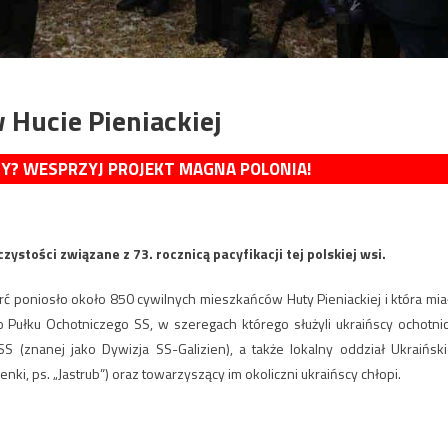
 Hucie Pieniackiej
MY? WESPRZYJ PROJEKT MAGNA POLONIA!
stości związane z 73. rocznicą pacyfikacji tej polskiej wsi.
ć poniosło około 850 cywilnych mieszkańców Huty Pieniackiej i która mia
go Pułku Ochotniczego SS, w szeregach którego służyli ukraińscy ochotnic
S (znanej jako Dywizja SS-Galizien), a także lokalny oddział Ukraiński
i, ps. „Jastrub”) oraz towarzyszący im okoliczni ukraińscy chłopi.