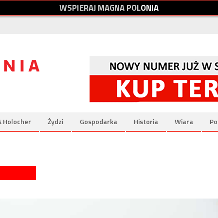
W
S
P
I
E
R
A
J
M
A
G
N
A
P
O
L
O
N
I
A
& Holocher
Żydzi
Gospodarka
Historia
Wiara
Po