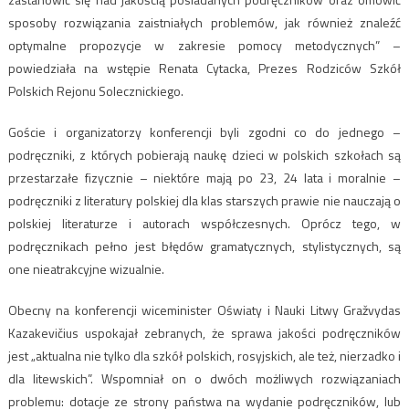
sposoby rozwiązania zaistniałych problemów, jak również znaleźć
optymalne propozycje w zakresie pomocy metodycznych” –
powiedziała na wstępie Renata Cytacka, Prezes Rodziców Szkół
Polskich Rejonu Solecznickiego.
Goście i organizatorzy konferencji byli zgodni co do jednego –
podręczniki, z których pobierają naukę dzieci w polskich szkołach są
przestarzałe fizycznie – niektóre mają po 23, 24 lata i moralnie –
podręczniki z literatury polskiej dla klas starszych prawie nie nauczają o
polskiej literaturze i autorach współczesnych. Oprócz tego, w
podręcznikach pełno jest błędów gramatycznych, stylistycznych, są
one nieatrakcyjne wizualnie.
Obecny na konferencji wiceminister Oświaty i Nauki Litwy Gražvydas
Kazakevičius uspokajał zebranych, że sprawa jakości podręczników
jest „aktualna nie tylko dla szkół polskich, rosyjskich, ale też, nierzadko i
dla litewskich”. Wspomniał on o dwóch możliwych rozwiązaniach
problemu: dotacje ze strony państwa na wydanie podręczników, lub