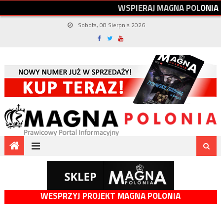
W
S
P
I
E
R
A
J
M
A
G
N
A
P
O
L
O
N
I
A
Sobota, 08 Sierpnia 2026
WESPRZYJ PROJEKT MAGNA POLONIA