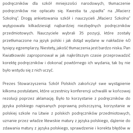
podręczników dla szkół mniejszości narodowych, tłumaczenie
podręczników nie opłacało się. Kwestia ta „spadła” na „Macierz
Szkolną”. Drogą ankietowania szkół i nauczycieli „Macierz Szkolna”
wytypowała kilkadziesiąt najbardziej niezbędnych podręczników
przedmiotowych. Nauczyciele wybrali 35 pozycji, które zostały
przetłumaczone na język polski i jak dotąd wydane w nakładzie 40
tysięcy egzemplarzy. Niestety, jakość tłumaczenia jest bardzo niska. Pan
Kwiatkowski zaproponował w jak najkrótszym czasie przeprowadzić
korektę podręczników i dokonać powtórnego ich wydania, tak by nie
było wstydu się z nich uczyć.
Prezes Stowarzyszenia Szkół Polskich zakończył swe wystąpienie
kilkoma postulatami, które uczestnicy konferencji uchwalili w końcowej
rezolucji poprzez aklamację. Było to korzystanie z podręczników do
języka polskiego napisanych poprawną polszczyzną, korzystanie w
polskiej szkole na Litwie z polskich podręczników przedmiotowych,
uznanie przez władze litewskie matury z języka polskiego, dążenie do
zdawania matury z języka polskiego, sprawdzenie i korekta błędów w