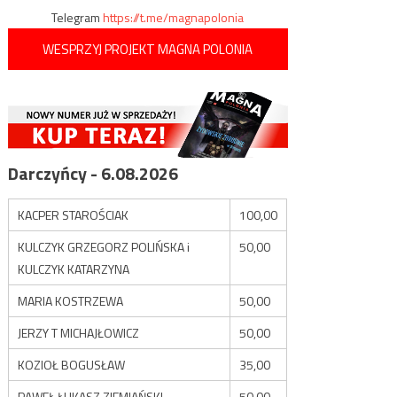
Telegram
https://t.me/magnapolonia
WESPRZYJ PROJEKT MAGNA POLONIA
Darczyńcy - 6.08.2026
KACPER STAROŚCIAK
100,00
KULCZYK GRZEGORZ POLIŃSKA i
50,00
KULCZYK KATARZYNA
MARIA KOSTRZEWA
50,00
JERZY T MICHAJŁOWICZ
50,00
KOZIOŁ BOGUSŁAW
35,00
PAWEŁ ŁUKASZ ZIEMIAŃSKI
50,00