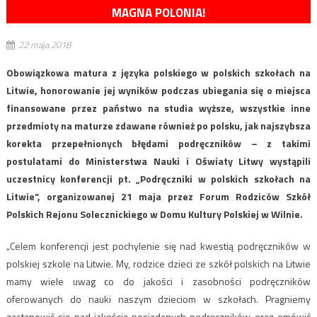
MAGNA POLONIA!
22 maja 2018
Obowiązkowa matura z języka polskiego w polskich szkołach na
Litwie, honorowanie jej wyników podczas ubiegania się o miejsca
finansowane przez państwo na studia wyższe, wszystkie inne
przedmioty na maturze zdawane również po polsku, jak najszybsza
korekta przepełnionych błędami podręczników – z takimi
postulatami do Ministerstwa Nauki i Oświaty Litwy wystąpili
uczestnicy konferencji pt. „Podręczniki w polskich szkołach na
Litwie”, organizowanej 21 maja przez Forum Rodziców Szkół
Polskich Rejonu Solecznickiego w Domu Kultury Polskiej w Wilnie.
„Celem konferencji jest pochylenie się nad kwestią podręczników w
polskiej szkole na Litwie. My, rodzice dzieci ze szkół polskich na Litwie
mamy wiele uwag co do jakości i zasobności podręczników
oferowanych do nauki naszym dzieciom w szkołach. Pragniemy
zastanowić się nad jakością posiadanych podręczników oraz omówić