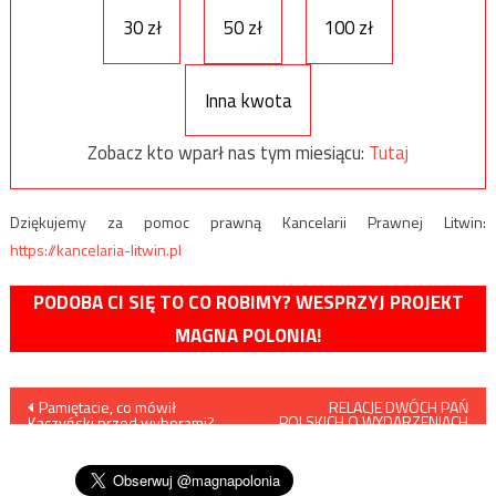
30 zł
50 zł
100 zł
Inna kwota
Zobacz kto wparł nas tym miesiącu:
Tutaj
Dziękujemy za pomoc prawną Kancelarii Prawnej Litwin:
https://kancelaria-litwin.pl
PODOBA CI SIĘ TO CO ROBIMY? WESPRZYJ PROJEKT
MAGNA POLONIA!
Nawigacja
Pamiętacie, co mówił
RELACJE DWÓCH PAŃ
POLSKICH O WYDARZENIACH
Kaczyński przed wyborami?
PORY LETNIEJ I NIE TYLKO –
wpisu
Czy spełnia się czarny
SPRZED STU LAT
scenariusz?