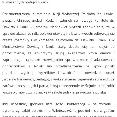
tłumaczonych podręcznikach.
Parlamentarzysta z ramienia Akcji Wyborczej Polaków na Litwie-
Związku Chrześcijańskich Rodzin, członek sejmowego komitetu ds.
Oświaty i Nauki – Jarosław Narkiewicz wyraził zadowolenie, że w
sprawie aktualnych dla polskiej oświaty na Litwie kwestii odbywają się
częste rozmowy i w komitecie sejmowym ds. Oświaty i Nauki i w
Ministerstwie Oświaty i Nauki Litwy. „Udało się nam dojść do
porozumienia, że stworzymy grupę ekspertów, która omówi i
zaproponuje najlepsze rozwiązanie: sprowadzenie i adaptowanie
podręczników z Polski lub przetłumaczenie na język polski
przedmiotowych podręczników litewskich” – powiedział poseł.
Jarosław Narkiewicz, pedagog z wykształcenia, zapewnił zebranych, że
zarówno on sam, jak i partia, którą reprezentuje w Sejmie, będą robić
wszystko, aby uczynić naukę w szkole polskiej prawdziwie polską.
Inni uczestnicy (pobierz listę gości) konferencji – nauczyciele i
dyrektorzy szkół polskich na Wileńszczyźnie podzielili się z gośćmi
zebrania swoimi spostrzeżeniami i uwagami co do podręczników i