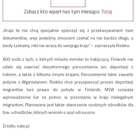
Zobacz kto wparł nas tym miesiącu:
Tutaj
„Kraje te nie chcą specjalnie spieszyć się z przekazywaniem nam
dokumentów, więc jesteśmy zmuszeni czekać na nie bardzo długo, a
kiedy czekamy, nikt nie wraca do swojego kraju” – zaznaczyła Risikko.
800 osób z tych, o których mówiła minister to Irakijczycy. Finlandii nie
udało się zawrzeć dwustronnego porozumienia ws. deportacji z
Irakiem, a także z kilkoma innymi krajami. Porozumienie takie zawarto
jedynie z Afganistanem. Risikko chce przyspieszyć proces deportacji
imigrantów bez prawa do pobytu w Finlandii. MSW rozważa
wprowadzenie kar za pomoc w pozostaniu w kraju nielegalnym
imigrantom. Planowane jest także stworzenie osobnych ośrodków dla
tzw. uchodźców, których wnioski o azyl odrzucono.
Źródło: ndie.pl