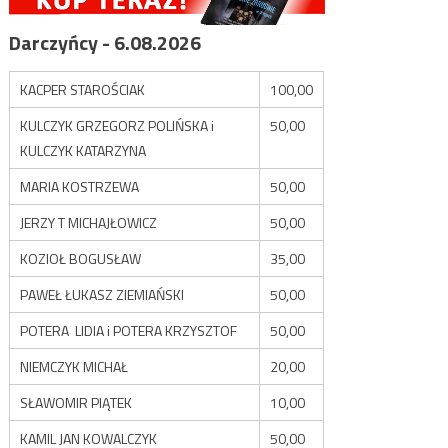
Darczyńcy - 6.08.2026
KACPER STAROŚCIAK
100,00
KULCZYK GRZEGORZ POLIŃSKA i
50,00
KULCZYK KATARZYNA
MARIA KOSTRZEWA
50,00
JERZY T MICHAJŁOWICZ
50,00
KOZIOŁ BOGUSŁAW
35,00
PAWEŁ ŁUKASZ ZIEMIAŃSKI
50,00
POTERA LIDIA i POTERA KRZYSZTOF
50,00
NIEMCZYK MICHAŁ
20,00
SŁAWOMIR PIĄTEK
10,00
KAMIL JAN KOWALCZYK
50,00