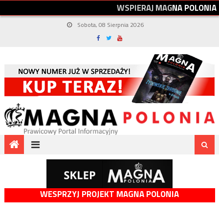
W
S
P
I
E
R
A
J
M
A
G
N
A
P
O
L
O
N
I
A
Sobota, 08 Sierpnia 2026
WESPRZYJ PROJEKT MAGNA POLONIA