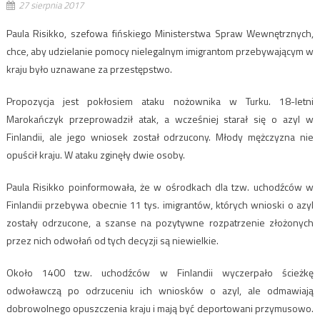
27 sierpnia 2017
Paula Risikko, szefowa fińskiego Ministerstwa Spraw Wewnętrznych,
chce, aby udzielanie pomocy nielegalnym imigrantom przebywającym w
kraju było uznawane za przestępstwo.
Propozycja jest pokłosiem ataku nożownika w Turku. 18-letni
Marokańczyk przeprowadził atak, a wcześniej starał się o azyl w
Finlandii, ale jego wniosek został odrzucony. Młody mężczyzna nie
opuścił kraju. W ataku zginęły dwie osoby.
Paula Risikko poinformowała, że w ośrodkach dla tzw. uchodźców w
Finlandii przebywa obecnie 11 tys. imigrantów, których wnioski o azyl
zostały odrzucone, a szanse na pozytywne rozpatrzenie złożonych
przez nich odwołań od tych decyzji są niewielkie.
Około 1400 tzw. uchodźców w Finlandii wyczerpało ścieżkę
odwoławczą po odrzuceniu ich wniosków o azyl, ale odmawiają
dobrowolnego opuszczenia kraju i mają być deportowani przymusowo.