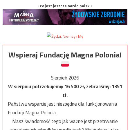
Czy jest jeszcze naród polski?
Wspieraj Fundację Magna Polonia!
Sierpień 2026
W sierpniu potrzebujemy:
16 500
zł, zebraliśmy:
1351
zł.
Państwa wsparcie jest niezbędne dla funkcjonowania
Fundacji Magna Polonia.
Masz świadomość tego jak ważne jest przetrwanie
niezależnych ośrodków medialnych? Nie zwlekaj więc,