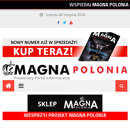
W
S
P
I
E
R
A
J
M
A
G
N
A
P
O
L
O
N
I
A
Sobota, 08 Sierpnia 2026
WESPRZYJ PROJEKT MAGNA POLONIA