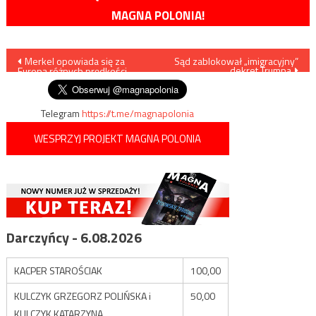
MAGNA POLONIA!
Nawigacja
Merkel opowiada się za
Sąd zablokował „imigracyjny”
dekret Trumpa
Europą różnych prędkości
wpisu
Telegram
https://t.me/magnapolonia
WESPRZYJ PROJEKT MAGNA POLONIA
Darczyńcy - 6.08.2026
KACPER STAROŚCIAK
100,00
KULCZYK GRZEGORZ POLIŃSKA i
50,00
KULCZYK KATARZYNA