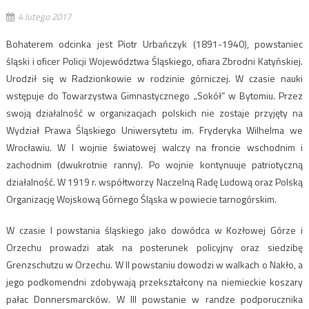
4 lutego 2017
Bohaterem odcinka jest Piotr Urbańczyk (1891-1940), powstaniec
śląski i oficer Policji Województwa Śląskiego, ofiara Zbrodni Katyńskiej.
Urodził się w Radzionkowie w rodzinie górniczej. W czasie nauki
wstępuje do Towarzystwa Gimnastycznego „Sokół” w Bytomiu. Przez
swoją działalność w organizacjach polskich nie zostaje przyjęty na
Wydział Prawa Śląskiego Uniwersytetu im. Fryderyka Wilhelma we
Wrocławiu. W I wojnie światowej walczy na froncie wschodnim i
zachodnim (dwukrotnie ranny). Po wojnie kontynuuje patriotyczną
działalność. W 1919 r. współtworzy Naczelną Radę Ludową oraz Polską
Organizację Wojskową Górnego Śląska w powiecie tarnogórskim.
W czasie I powstania śląskiego jako dowódca w Kozłowej Górze i
Orzechu prowadzi atak na posterunek policyjny oraz siedzibę
Grenzschutzu w Orzechu. W II powstaniu dowodzi w walkach o Nakło, a
jego podkomendni zdobywają przekształcony na niemieckie koszary
pałac Donnersmarcków. W III powstanie w randze podporucznika