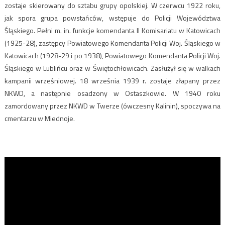
zostaje skierowany do sztabu grupy opolskiej. W czerwcu 1922 roku,
jak spora grupa powstańców, wstępuje do Policji Województwa
Śląskiego. Pełni m. in. funkcje komendanta II Komisariatu w Katowicach
(1925-28), zastępcy Powiatowego Komendanta Policji Woj. Śląskiego w
Katowicach (1928-29 i po 1938), Powiatowego Komendanta Policji Woj.
Śląskiego w Lublińcu oraz w Świętochłowicach. Zasłużył się w walkach
kampanii wrześniowej. 18 września 1939 r. zostaje złapany przez
NKWD, a następnie osadzony w Ostaszkowie. W 1940 roku
zamordowany przez NKWD w Twerze (ówczesny Kalinin), spoczywa na
cmentarzu w Miednoje.