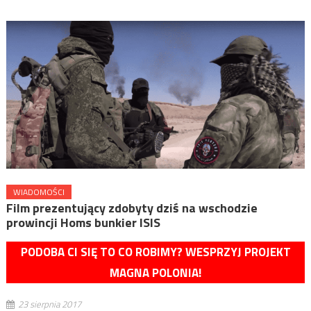
WIADOMOŚCI
Film prezentujący zdobyty dziś na wschodzie
prowincji Homs bunkier ISIS
PODOBA CI SIĘ TO CO ROBIMY? WESPRZYJ PROJEKT
MAGNA POLONIA!
23 sierpnia 2017