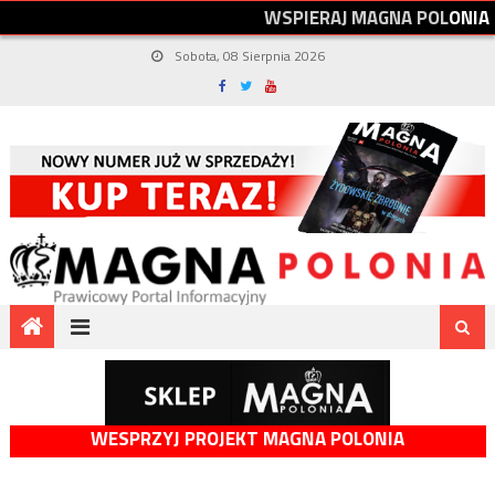
W
S
P
I
E
R
A
J
M
A
G
N
A
P
O
L
O
N
I
A
Sobota, 08 Sierpnia 2026
WESPRZYJ PROJEKT MAGNA POLONIA