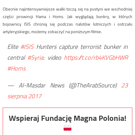
Obecnie najintensywniejsze walki toczą się na pustyni we wschodniej
części prowincji Hama i Homs. Jak wyglądają bunkry, w których
bojownicy ISIS chronią się podczas nalotów lotniczych i ostrzału
artyleryjskiego, możemy zobaczyć na poniższym filmie.
Elite
#ISIS
Hunters capture terrorist bunker in
central
#Syria
: video
https://t.co/rb4KVGbHWR
#Homs
— Al-Masdar News (@TheArabSource)
23
sierpnia 2017
Wspieraj Fundację Magna Polonia!