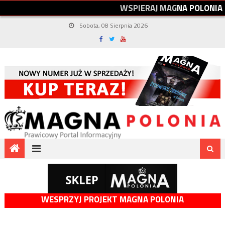
W
S
P
I
E
R
A
J
M
A
G
N
A
P
O
L
O
N
I
A
Sobota, 08 Sierpnia 2026
WESPRZYJ PROJEKT MAGNA POLONIA