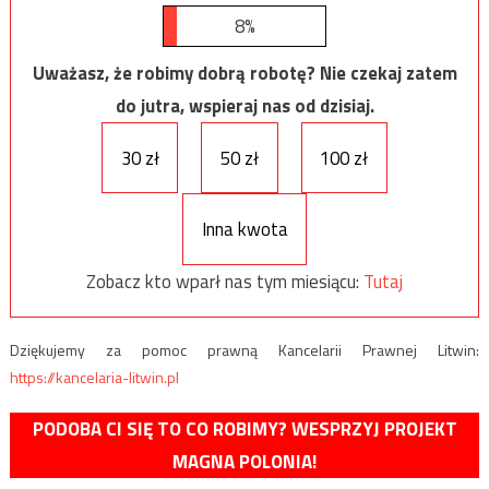
8%
Uważasz, że robimy dobrą robotę? Nie czekaj zatem
do jutra, wspieraj nas od dzisiaj.
30 zł
50 zł
100 zł
Inna kwota
Zobacz kto wparł nas tym miesiącu:
Tutaj
Dziękujemy za pomoc prawną Kancelarii Prawnej Litwin:
https://kancelaria-litwin.pl
PODOBA CI SIĘ TO CO ROBIMY? WESPRZYJ PROJEKT
MAGNA POLONIA!