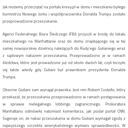
Jak możemy przeczytać na portalu kresy.pl w domu i mieszkaniu byłego
burmistrza Nowego Jorku i współpracownika Donalda Trumpa zostało
przeprowadzone przeszukanie.
Agenci Federalnego Biura Śledczego (FBI) przyszli w środę do lokalu
mieszkalnego na Manhattanie oraz do domu znajdującego się w tej
samej nowojorskiej dzielnicy należących do Rudy’ego Gulianiego wraz
z sądowym nakazem przeszukania. Przeprowadzono je w ramach
śledztwa, które jest prowadzone już od około dwóch lat, czyli toczyło
się także wtedy gdy Guliani był prawnikiem prezydenta Donalda
Trumpa.
Obecnie Giuliani sam wynajął prawnika. Jest nim Robert Costello, który
przekazał, że przeszukania przeprowadzono w ramach postępowania
w sprawie nielegalnego lobbingu zagranicznego. Prokuratura
Manhattanu odmówiła natomiast komentarza, jak podał portal CNN.
Sugeruje on, że nakaz przeszukania w domu Giuliani wymagał zgody z
najwyższego szczebla amerykańskiego wymiaru sprawiedliwości. W