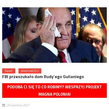
ŚWIAT
WIADOMOŚCI
FBI przeszukało dom Rudy’ego Gulianiego
PODOBA CI SIĘ TO CO ROBIMY? WESPRZYJ PROJEKT
MAGNA POLONIA!
29 kwietnia 2021