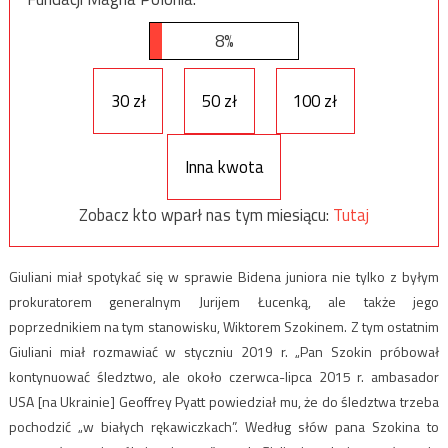
8%
30 zł
50 zł
100 zł
Inna kwota
Zobacz kto wparł nas tym miesiącu:
Tutaj
Giuliani miał spotykać się w sprawie Bidena juniora nie tylko z byłym
prokuratorem generalnym Jurijem Łucenką, ale także jego
poprzednikiem na tym stanowisku, Wiktorem Szokinem. Z tym ostatnim
Giuliani miał rozmawiać w styczniu 2019 r. „Pan Szokin próbował
kontynuować śledztwo, ale około czerwca-lipca 2015 r. ambasador
USA [na Ukrainie] Geoffrey Pyatt powiedział mu, że do śledztwa trzeba
pochodzić „w białych rękawiczkach”. Według słów pana Szokina to