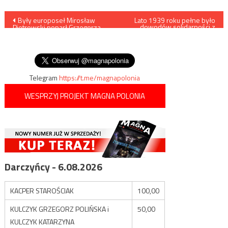
Nawigacja
Były europoseł Mirosław
Lato 1939 roku pełne było
dowodów solidarności z
Piotrowski poparł Grzegorza
Wojskiem Polskim
wpisu
Brauna w zbliżających się
wyborach prezydenckich w
Rzeszowie
Telegram
https://t.me/magnapolonia
WESPRZYJ PROJEKT MAGNA POLONIA
Darczyńcy - 6.08.2026
KACPER STAROŚCIAK
100,00
KULCZYK GRZEGORZ POLIŃSKA i
50,00
KULCZYK KATARZYNA