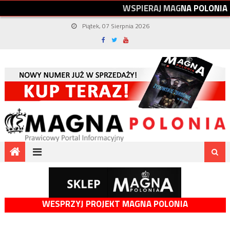
W
S
P
I
E
R
A
J
M
A
G
N
A
P
O
L
O
N
I
A
Piątek, 07 Sierpnia 2026
WESPRZYJ PROJEKT MAGNA POLONIA