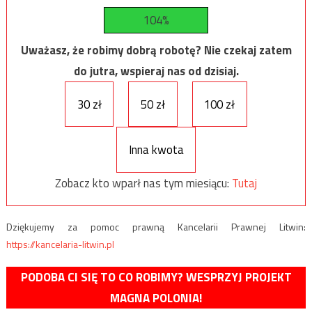
104%
Uważasz, że robimy dobrą robotę? Nie czekaj zatem
do jutra, wspieraj nas od dzisiaj.
30 zł
50 zł
100 zł
Inna kwota
Zobacz kto wparł nas tym miesiącu:
Tutaj
Dziękujemy za pomoc prawną Kancelarii Prawnej Litwin:
https://kancelaria-litwin.pl
PODOBA CI SIĘ TO CO ROBIMY? WESPRZYJ PROJEKT
MAGNA POLONIA!