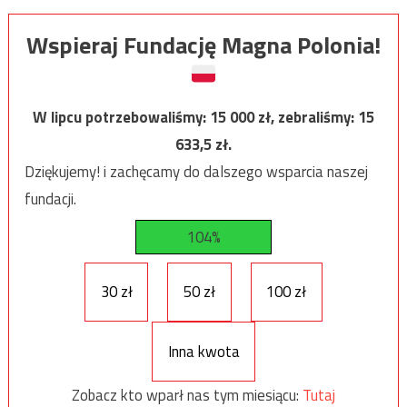
Wspieraj Fundację Magna Polonia!
W lipcu potrzebowaliśmy:
15 000
zł, zebraliśmy:
15
633,5
zł.
Dziękujemy! i zachęcamy do dalszego wsparcia naszej
fundacji.
104%
30 zł
50 zł
100 zł
Inna kwota
Zobacz kto wparł nas tym miesiącu:
Tutaj