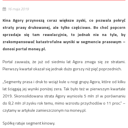
16 maja 2019
Kina Agory przynoszą coraz większe zyski, co pozwala pokryć
straty prasy drukowanej, ale tylko częściowo. Bo choć popcorn
sprzedaje się tam rewelacyjnie, to jednak nie na tyle, by
zrekompensować katastrofalne wyniki w segmencie prasowym –
donosi portal money.pl.
Portal zauważa, że już od siedmiu lat Agora zmaga się ze stratami.
Pierwszy kwartał okazał się jednak dużo gorszy niż pięć poprzednich.
„Segmenty prasa i druk to wciąż kule u nogi grupy Agora, które od kilku
lat ściągają jej wyniki poniżej zera. Tak było też w pierwszym kwartale
2019. Skonsolidowana strata Agory wyniosła 5 mln zł w porównaniu
do 8,2 mln zł zysku rok temu, mimo wzrostu przychodów o 11 proc.” –
czytamy w artykule zamieszczonym na money.pl.
Spółkę ratuje segment kinowy.