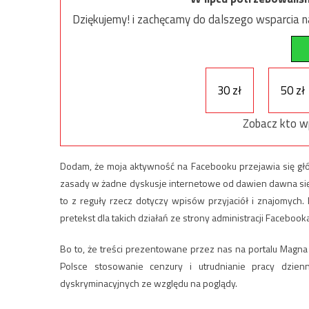
Dziękujemy! i zachęcamy do dalszego wsparcia na
30 zł
50 zł
Zobacz kto w
Dodam, że moja aktywność na Facebooku przejawia się głó
zasady w żadne dyskusje internetowe od dawien dawna się ni
to z reguły rzecz dotyczy wpisów przyjaciół i znajomych
pretekst dla takich działań ze strony administracji Facebook
Bo to, że treści prezentowane przez nas na portalu Magna 
Polsce stosowanie cenzury i utrudnianie pracy dzien
dyskryminacyjnych ze względu na poglądy.