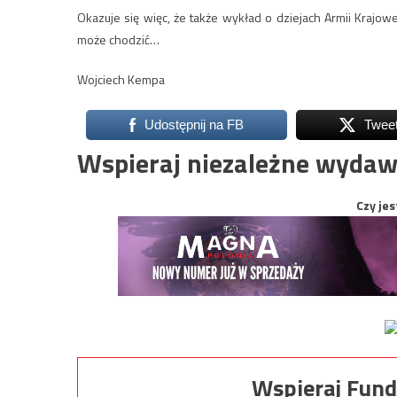
Okazuje się więc, że także wykład o dziejach Armii Krajow
może chodzić…
Wojciech Kempa
Udostępnij na FB
Twee
Wspieraj niezależne wydaw
Czy jes
Wspieraj Fund