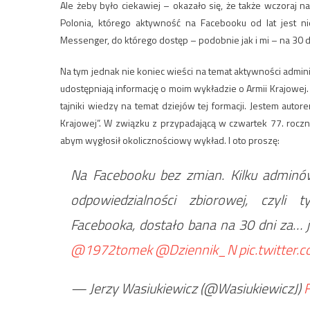
Ale żeby było ciekawiej – okazało się, że także wczora
Polonia, którego aktywność na Facebooku od lat jest 
Messenger, do którego dostęp – podobnie jak i mi – na 30 
Na tym jednak nie koniec wieści na temat aktywności admini
udostępniają informację o moim wykładzie o Armii Krajowej. 
tajniki wiedzy na temat dziejów tej formacji. Jestem auto
Krajowej”. W związku z przypadającą w czwartek 77. roc
abym wygłosił okolicznościowy wykład. I oto proszę:
Na Facebooku bez zmian. Kilku adminó
odpowiedzialności zbiorowej, czyli 
Facebooka, dostało bana na 30 dni za… 
@1972tomek
@Dziennik_N
pic.twitter
— Jerzy Wasiukiewicz (@WasiukiewiczJ)
F