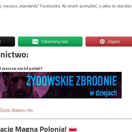
ej narusza „standardy” Facebooka. Aż strach pomyśleć, o jakie to standar
t
Obserwuj nas
Zapisz
nictwo:
t jeszcze naród polski?
ację Magna Polonia!