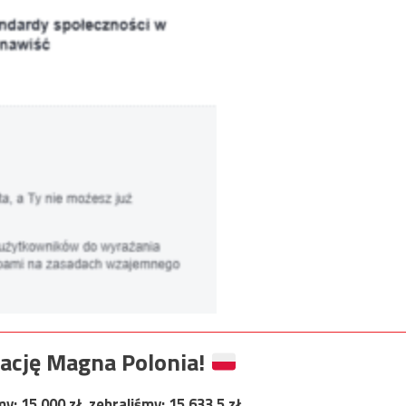
ację Magna Polonia!
my:
15 000
zł, zebraliśmy:
15 633,5
zł.