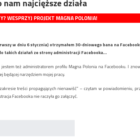
 nam najcięższe działa
MY? WESPRZYJ PROJEKT MAGNA POLONIA!
ierwszy w dniu 6 stycznia) otrzymałem 30-dniowego bana na Facebook
 do takich działań ze strony administracji Facebooka…
, jestem też administratorem profilu Magna Polonia na Facebooku. I zno
ej będącej narzędziem mojej pracy.
akresie treści propagujących nienawiść” – czytam w powiadomieniu, pr
racja Facebooka nie raczyła go załączyć.