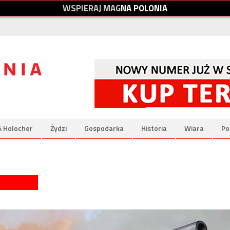
W
S
P
I
E
R
A
J
M
A
G
N
A
P
O
L
O
N
I
A
& Holocher
Żydzi
Gospodarka
Historia
Wiara
Po