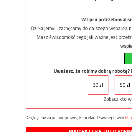
W lipcu potrzebowaliś
Dziękujemy! i zachęcamy do dalszego wsparcia na
Masz świadomość tego jak ważne jest przetrw
wspie
Uważasz, że robimy dobrą robotę? Ni
30 zł
50 zł
Zobacz kto w
Dziękujemy za pomoc prawną Kancelarii Prawnej Litwin:
http
PODOBA CI SIĘ TO CO ROBI