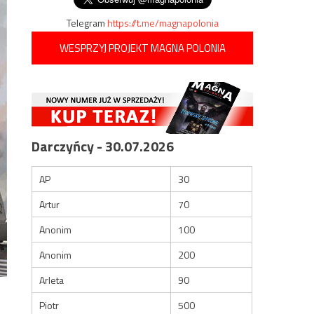
Telegram
https://t.me/magnapolonia
WESPRZYJ PROJEKT MAGNA POLONIA
Darczyńcy - 30.07.2026
AP
30
Artur
70
Anonim
100
Anonim
200
Arleta
90
Piotr
500