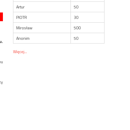
Artur
50
PIOTR
30
Mirosław
500
Anonim
50
u.
Więcej...
wu
zy