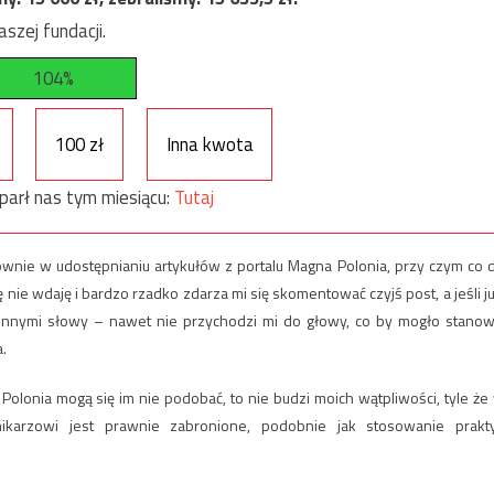
szej fundacji.
104%
100 zł
Inna kwota
parł nas tym miesiącu:
Tutaj
wnie w udostępnianiu artykułów z portalu Magna Polonia, przy czym co 
e wdaję i bardzo rzadko zdarza mi się skomentować czyjś post, a jeśli ju
. Innymi słowy – nawet nie przychodzi mi do głowy, co by mogło stanow
a.
Polonia mogą się im nie podobać, to nie budzi moich wątpliwości, tyle że
nikarzowi jest prawnie zabronione, podobnie jak stosowanie prakt