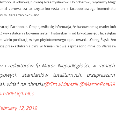
j nałożono 30-dniową blokadę Przemysławowi Holocherowi, wydawcy Mag
niemal zerowa, za to często korzysta on z facebookowego komunikato
dni mu teraz zablokowano.
stracji Facebooka. Oto pojawiła się informacja, że banowane są osoby, któ
Z wykształcenia bowiem jestem historykiem i od kilkudziesięciu lat zgłębi
rem wielu publikacji, w tym pięciotomowego opracowania „Okręg Śląski Arm
znicą przekształcenia ZWZ w Armię Krajową zaproszono mnie do Warszaw
w i redaktorów fp Marsz Niepodległości, w ramach
typowych standardów totalitarnych, przepraszam
jak widać na obrazku
@StowMarszN
@MarcinRola89
.com/Kl6Oq1mlCo
ebruary 12, 2019