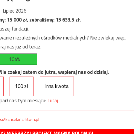
Lipiec 2026
my:
15 000
zł, zebraliśmy:
15 633,5
zł.
szej fundacji.
anie niezależnych ośrodków medialnych? Nie zwlekaj więc,
raj nas już od teraz.
104%
e czekaj zatem do jutra, wspieraj nas od dzisiaj.
100 zł
Inna kwota
parł nas tym miesiącu:
Tutaj
s://kancelaria-litwin.pl
MY? WESPRZYJ PROJEKT MAGNA POLONIA!