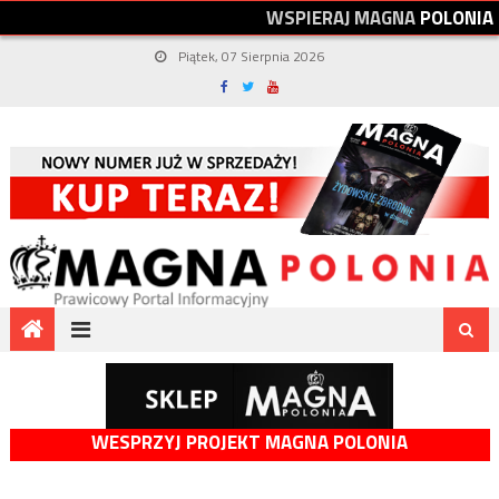
W
S
P
I
E
R
A
J
M
A
G
N
A
P
O
L
O
N
I
A
Piątek, 07 Sierpnia 2026
WESPRZYJ PROJEKT MAGNA POLONIA