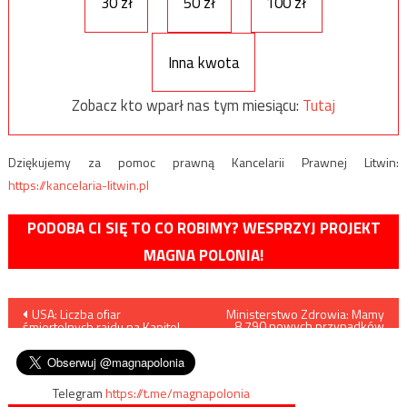
30 zł
50 zł
100 zł
Inna kwota
Zobacz kto wparł nas tym miesiącu:
Tutaj
Dziękujemy za pomoc prawną Kancelarii Prawnej Litwin:
https://kancelaria-litwin.pl
PODOBA CI SIĘ TO CO ROBIMY? WESPRZYJ PROJEKT
MAGNA POLONIA!
Nawigacja
USA: Liczba ofiar
Ministerstwo Zdrowia: Mamy
8.790 nowych przypadków
śmiertelnych rajdu na Kapitol
zakażenia koronawirusem,
wpisu
wzrosła do pięciu
zmarły 332 osoby
Telegram
https://t.me/magnapolonia